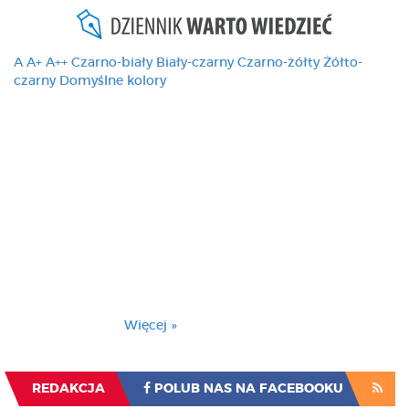
A
A+
A++
Czarno-biały
Biały-czarny
Czarno-żółty
Żółto-
czarny
Domyślne kolory
Ten serwis używa
cookies i podobnych
technologii, brak
zmiany ustawienia
przeglądarki oznacza
zgodę na to.
Brak zmiany ustawienia przeglądarki oznacza
zgodę na to.
Więcej »
Zrozumiałem
REDAKCJA
POLUB NAS NA FACEBOOKU