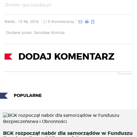
Źródło: rpo.lodzkie.pl
Niedz., 13 Mj. 2018
0 Komentarzy
Dodane przez: Jarosław Komża
DODAJ KOMENTARZ
JComments
POPULARNE
BGK rozpoczął nabór dla samorządów w Funduszu