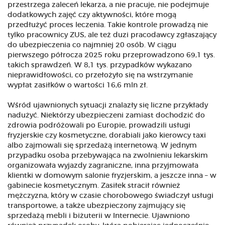
przestrzega zaleceń lekarza, a nie pracuje, nie podejmuje
dodatkowych zajęć czy aktywności, które mogą
przedłużyć proces leczenia. Takie kontrole prowadzą nie
tylko pracownicy ZUS, ale też duzi pracodawcy zgłaszający
do ubezpieczenia co najmniej 20 osób. W ciągu
pierwszego półrocza 2025 roku przeprowadzono 69,1 tys.
takich sprawdzeń. W 8,1 tys. przypadków wykazano
nieprawidłowości, co przełożyło się na wstrzymanie
wypłat zasiłków o wartości 16,6 mln zł.
Wśród ujawnionych sytuacji znalazły się liczne przykłady
nadużyć. Niektórzy ubezpieczeni zamiast dochodzić do
zdrowia podróżowali po Europie, prowadzili usługi
fryzjerskie czy kosmetyczne, dorabiali jako kierowcy taxi
albo zajmowali się sprzedażą internetową. W jednym
przypadku osoba przebywająca na zwolnieniu lekarskim
organizowała wyjazdy zagraniczne, inna przyjmowała
klientki w domowym salonie fryzjerskim, a jeszcze inna – w
gabinecie kosmetycznym. Zasiłek stracił również
mężczyzna, który w czasie chorobowego świadczył usługi
transportowe, a także ubezpieczony zajmujący się
sprzedażą mebli i biżuterii w Internecie. Ujawniono