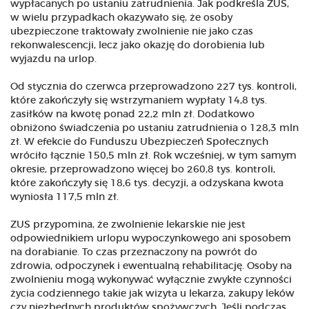
wypłacanych po ustaniu zatrudnienia. Jak podkreśla ZUS,
w wielu przypadkach okazywało się, że osoby
ubezpieczone traktowały zwolnienie nie jako czas
rekonwalescencji, lecz jako okazję do dorobienia lub
wyjazdu na urlop.
Od stycznia do czerwca przeprowadzono 227 tys. kontroli,
które zakończyły się wstrzymaniem wypłaty 14,8 tys.
zasiłków na kwotę ponad 22,2 mln zł. Dodatkowo
obniżono świadczenia po ustaniu zatrudnienia o 128,3 mln
zł. W efekcie do Funduszu Ubezpieczeń Społecznych
wróciło łącznie 150,5 mln zł. Rok wcześniej, w tym samym
okresie, przeprowadzono więcej bo 260,8 tys. kontroli,
które zakończyły się 18,6 tys. decyzji, a odzyskana kwota
wyniosła 117,5 mln zł.
ZUS przypomina, że zwolnienie lekarskie nie jest
odpowiednikiem urlopu wypoczynkowego ani sposobem
na dorabianie. To czas przeznaczony na powrót do
zdrowia, odpoczynek i ewentualną rehabilitację. Osoby na
zwolnieniu mogą wykonywać wyłącznie zwykłe czynności
życia codziennego takie jak wizyta u lekarza, zakupy leków
czy niezbędnych produktów spożywczych. Jeśli podczas