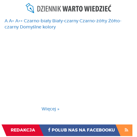
A
A+
A++
Czarno-biały
Biały-czarny
Czarno-żółty
Żółto-
czarny
Domyślne kolory
Ten serwis używa
cookies i podobnych
technologii, brak
zmiany ustawienia
przeglądarki oznacza
zgodę na to.
Brak zmiany ustawienia przeglądarki oznacza
zgodę na to.
Więcej »
Zrozumiałem
REDAKCJA
POLUB NAS NA FACEBOOKU