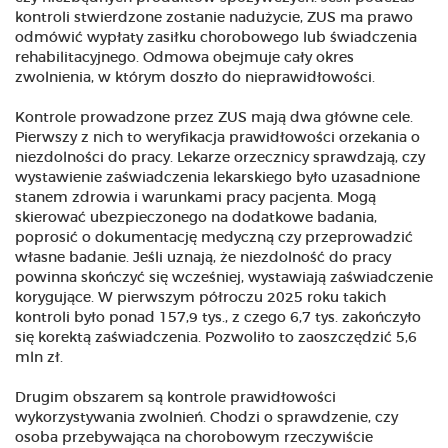
kontroli stwierdzone zostanie nadużycie, ZUS ma prawo
odmówić wypłaty zasiłku chorobowego lub świadczenia
rehabilitacyjnego. Odmowa obejmuje cały okres
zwolnienia, w którym doszło do nieprawidłowości.
Kontrole prowadzone przez ZUS mają dwa główne cele.
Pierwszy z nich to weryfikacja prawidłowości orzekania o
niezdolności do pracy. Lekarze orzecznicy sprawdzają, czy
wystawienie zaświadczenia lekarskiego było uzasadnione
stanem zdrowia i warunkami pracy pacjenta. Mogą
skierować ubezpieczonego na dodatkowe badania,
poprosić o dokumentację medyczną czy przeprowadzić
własne badanie. Jeśli uznają, że niezdolność do pracy
powinna skończyć się wcześniej, wystawiają zaświadczenie
korygujące. W pierwszym półroczu 2025 roku takich
kontroli było ponad 157,9 tys., z czego 6,7 tys. zakończyło
się korektą zaświadczenia. Pozwoliło to zaoszczędzić 5,6
mln zł.
Drugim obszarem są kontrole prawidłowości
wykorzystywania zwolnień. Chodzi o sprawdzenie, czy
osoba przebywająca na chorobowym rzeczywiście