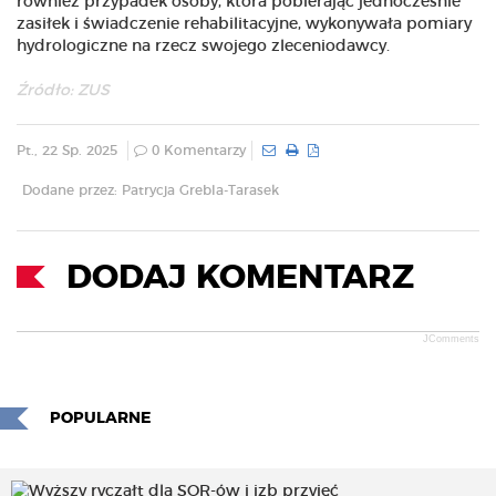
również przypadek osoby, która pobierając jednocześnie
zasiłek i świadczenie rehabilitacyjne, wykonywała pomiary
hydrologiczne na rzecz swojego zleceniodawcy.
Źródło:
ZUS
Pt., 22 Sp. 2025
0 Komentarzy
Dodane przez: Patrycja Grebla-Tarasek
DODAJ KOMENTARZ
JComments
POPULARNE