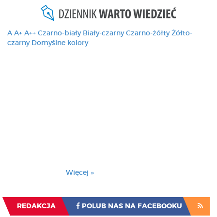
A
A+
A++
Czarno-biały
Biały-czarny
Czarno-żółty
Żółto-
czarny
Domyślne kolory
Ten serwis używa
cookies i podobnych
technologii, brak
zmiany ustawienia
przeglądarki oznacza
zgodę na to.
Brak zmiany ustawienia przeglądarki oznacza
zgodę na to.
Więcej »
Zrozumiałem
REDAKCJA
POLUB NAS NA FACEBOOKU