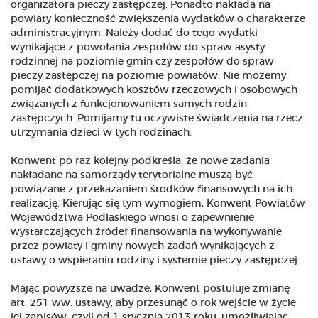
organizatora pieczy zastępczej. Ponadto nakłada na
powiaty konieczność zwiększenia wydatków o charakterze
administracyjnym. Należy dodać do tego wydatki
wynikające z powołania zespołów do spraw asysty
rodzinnej na poziomie gmin czy zespołów do spraw
pieczy zastępczej na poziomie powiatów. Nie możemy
pomijać dodatkowych kosztów rzeczowych i osobowych
związanych z funkcjonowaniem samych rodzin
zastępczych. Pomijamy tu oczywiste świadczenia na rzecz
utrzymania dzieci w tych rodzinach.
Konwent po raz kolejny podkreśla, że nowe zadania
nakładane na samorządy terytorialne muszą być
powiązane z przekazaniem środków finansowych na ich
realizację. Kierując się tym wymogiem, Konwent Powiatów
Województwa Podlaskiego wnosi o zapewnienie
wystarczających źródeł finansowania na wykonywanie
przez powiaty i gminy nowych zadań wynikających z
ustawy o wspieraniu rodziny i systemie pieczy zastępczej.
Mając powyższe na uwadze, Konwent postuluje zmianę
art. 251 ww. ustawy, aby przesunąć o rok wejście w życie
jej zapisów, czyli od 1 stycznia 2013 roku, umożliwiając