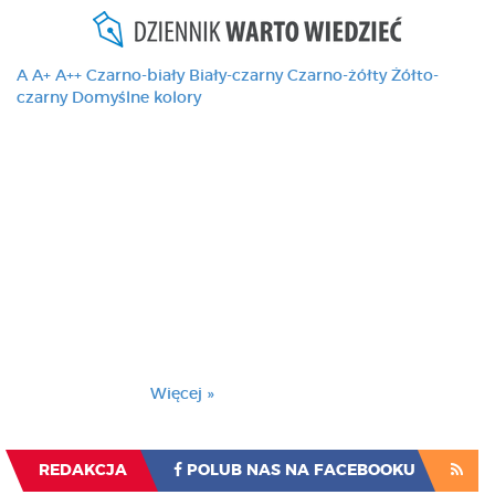
A
A+
A++
Czarno-biały
Biały-czarny
Czarno-żółty
Żółto-
czarny
Domyślne kolory
Ten serwis używa
cookies i podobnych
technologii, brak
zmiany ustawienia
przeglądarki oznacza
zgodę na to.
Brak zmiany ustawienia przeglądarki oznacza
zgodę na to.
Więcej »
Zrozumiałem
REDAKCJA
POLUB NAS NA FACEBOOKU