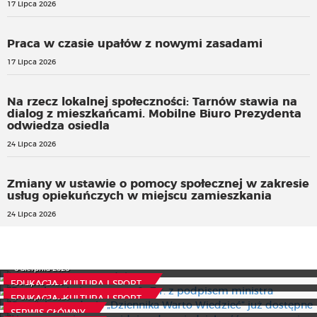
17 Lipca 2026
Praca w czasie upałów z nowymi zasadami
17 Lipca 2026
Na rzecz lokalnej społeczności: Tarnów stawia na
dialog z mieszkańcami. Mobilne Biuro Prezydenta
odwiedza osiedla
24 Lipca 2026
Zmiany w ustawie o pomocy społecznej w zakresie
usług opiekuńczych w miejscu zamieszkania
24 Lipca 2026
Czynny żal resortu edukacji
Potrzeby oświatowe na 2027 r. z podpisem ministra
Specjalne wydanie „Dziennika Warto Wiedzieć” już
6 Sierpnia 2026
dostępne
Nowe przepisy przewidują odpowiedzialność za
30 Lipca 2026
EDUKACJA, KULTURA I SPORT
czerpanie korzyści z rozpowszechniania określonych
7 Sierpnia 2026
EDUKACJA, KULTURA I SPORT
treści w sieci
SERWIS GŁÓWNY