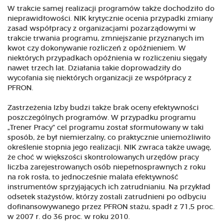
W trakcie samej realizacji programów także dochodziło do
nieprawidłowości. NIK krytycznie ocenia przypadki zmiany
zasad współpracy z organizacjami pozarządowymi w
trakcie trwania programu, zmniejszanie przyznanych im
kwot czy dokonywanie rozliczeń z opóźnieniem. W
niektórych przypadkach opóźnienia w rozliczeniu sięgały
nawet trzech lat. Działania takie doprowadziły do
wycofania się niektórych organizacji ze współpracy z
PFRON.
Zastrzeżenia Izby budzi także brak oceny efektywności
poszczególnych programów. W przypadku programu
„Trener Pracy" cel programu został sformułowany w taki
sposób, że był niemierzalny, co praktycznie uniemożliwiło
określenie stopnia jego realizacji. NIK zwraca także uwagę,
że choć w większości skontrolowanych urzędów pracy
liczba zarejestrowanych osób niepełnosprawnych z roku
na rok rosła, to jednocześnie malała efektywność
instrumentów sprzyjających ich zatrudnianiu. Na przykład
odsetek stażystów, którzy zostali zatrudnieni po odbyciu
dofinansowywanego przez PFRON stażu, spadł z 71,5 proc.
w 2007 r. do 36 proc. w roku 2010.