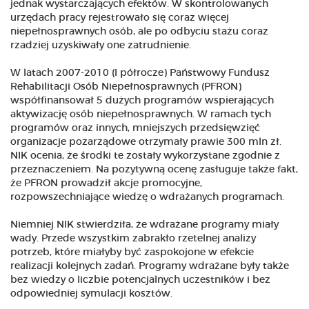
jednak wystarczających efektów. W skontrolowanych
urzędach pracy rejestrowało się coraz więcej
niepełnosprawnych osób, ale po odbyciu stażu coraz
rzadziej uzyskiwały one zatrudnienie.
W latach 2007-2010 (I półrocze) Państwowy Fundusz
Rehabilitacji Osób Niepełnosprawnych (PFRON)
współfinansował 5 dużych programów wspierających
aktywizację osób niepełnosprawnych. W ramach tych
programów oraz innych, mniejszych przedsięwzięć
organizacje pozarządowe otrzymały prawie 300 mln zł.
NIK ocenia, że środki te zostały wykorzystane zgodnie z
przeznaczeniem. Na pozytywną ocenę zasługuje także fakt,
że PFRON prowadził akcje promocyjne,
rozpowszechniające wiedzę o wdrażanych programach.
Niemniej NIK stwierdziła, że wdrażane programy miały
wady. Przede wszystkim zabrakło rzetelnej analizy
potrzeb, które miałyby być zaspokojone w efekcie
realizacji kolejnych zadań. Programy wdrażane były także
bez wiedzy o liczbie potencjalnych uczestników i bez
odpowiedniej symulacji kosztów.