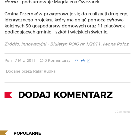
domu
– podsumowuje Magdalena Owczarek.
Gmina Przemków przygotowuje się do realizacji drugiego,
identycznego projektu, który ma objąć pomocą cyfrową
kolejnych 30 gospodarstw domowych oraz 11 placówek
podlegających gminie – szkół i wiejskich świetlic.
Źródło: Innowacyjni - Biuletyn POIG nr 1/2011, Iwona Połoz
Pon., 7 Mrz. 2011
0 Komentarzy
Dodane przez: Rafał Rudka
DODAJ KOMENTARZ
JComments
POPULARNE