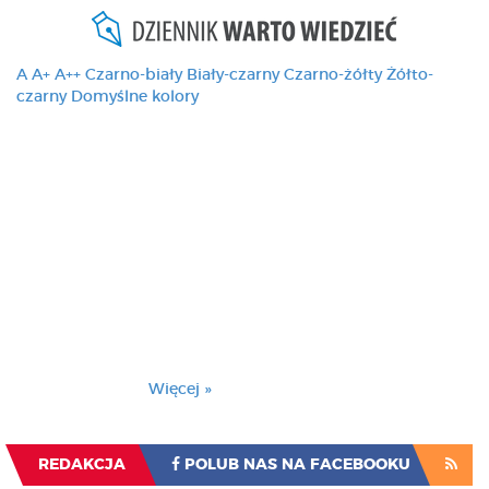
A
A+
A++
Czarno-biały
Biały-czarny
Czarno-żółty
Żółto-
czarny
Domyślne kolory
Ten serwis używa
cookies i podobnych
technologii, brak
zmiany ustawienia
przeglądarki oznacza
zgodę na to.
Brak zmiany ustawienia przeglądarki oznacza
zgodę na to.
Więcej »
Zrozumiałem
REDAKCJA
POLUB NAS NA FACEBOOKU