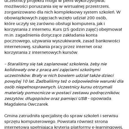
uczestnicy projektu mogli w pełni wykorzystywać
możliwości poruszania się w wirtualnej przestrzeni,
zorganizowano dla nich kompleksowy system szkoleń. W
obowiązkowych zajęciach wzięło udział 200 osób,
które uczyły się zarówno obsługi komputera, jak i
korzystania z internetu. Kurs (25 godzin zajęć) obejmował
m.in. zagadnienia dotyczące zakładania konta
pocztowego, używania wyszukiwarek, zasad bankowości
internetowej, szukania pracy przez internet oraz
korzystania z internetowych kursów.
– Staraliśmy się tak zaplanować szkolenia, żeby nie
kolidowały one z pracą ani zajęciami szkolnymi
uczestników. Brały w nich bowiem udział także dzieci
powyżej 10 lat. Zadbaliśmy też o odpowiednie warunki dla
osób niepełnosprawnych. Uczestnicy kursu otrzymali
materiały pomocnicze w postaci zestawu podręczników,
zeszytów, długopisów oraz pamięci USB
– opowiada
Magdalena Owczarek.
Gmina zatrudniła specjalistę do spraw szkoleń i serwisu
sprzętu komputerowego. Powstała również strona
internetowa spełniająca kryteria platformy e-learningowej,