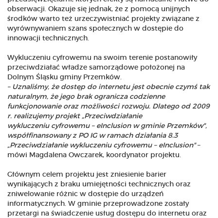
obserwacji. Okazuje się jednak, że z pomocą unijnych
środków warto też urzeczywistniać projekty związane z
wyrównywaniem szans społecznych w dostępie do
innowacji technicznych.
Wykluczeniu cyfrowemu na swoim terenie postanowiły
przeciwdziałać władze samorządowe położonej na
Dolnym Śląsku gminy Przemków.
– Uznaliśmy, że dostęp do internetu jest obecnie czymś tak
naturalnym, że jego brak ogranicza codzienne
funkcjonowanie oraz możliwości rozwoju. Dlatego od 2009
r. realizujemy projekt „Przeciwdziałanie
wykluczeniu cyfrowemu – eInclusion w gminie Przemków",
współfinansowany z PO IG w ramach działania 8.3
„Przeciwdziałanie wykluczeniu cyfrowemu – eInclusion"
–
mówi Magdalena Owczarek, koordynator projektu.
Głównym celem projektu jest zniesienie barier
wynikających z braku umiejętności technicznych oraz
zniwelowanie różnic w dostępie do urządzeń
informatycznych. W gminie przeprowadzone zostały
przetargi na świadczenie usług dostępu do internetu oraz