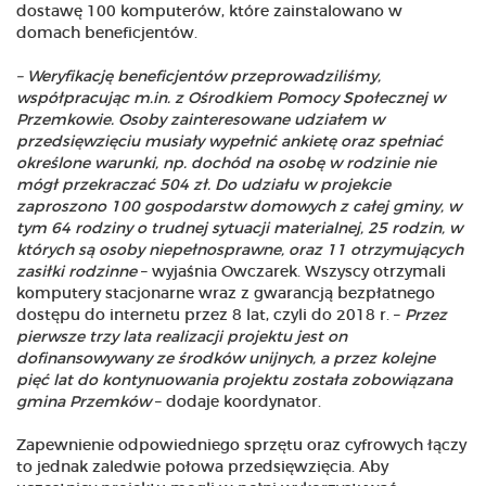
dostawę 100 komputerów, które zainstalowano w
domach beneficjentów.
– Weryfikację beneficjentów przeprowadziliśmy,
współpracując m.in. z Ośrodkiem Pomocy Społecznej w
Przemkowie. Osoby zainteresowane udziałem w
przedsięwzięciu musiały wypełnić ankietę oraz spełniać
określone warunki, np. dochód na osobę w rodzinie nie
mógł przekraczać 504 zł. Do udziału w projekcie
zaproszono 100 gospodarstw domowych z całej gminy, w
tym 64 rodziny o trudnej sytuacji materialnej, 25 rodzin, w
których są osoby niepełnosprawne, oraz 11 otrzymujących
zasiłki rodzinne
– wyjaśnia Owczarek. Wszyscy otrzymali
komputery stacjonarne wraz z gwarancją bezpłatnego
dostępu do internetu przez 8 lat, czyli do 2018 r. –
Przez
pierwsze trzy lata realizacji projektu jest on
dofinansowywany ze środków unijnych, a przez kolejne
pięć lat do kontynuowania projektu została zobowiązana
gmina Przemków
– dodaje koordynator.
Zapewnienie odpowiedniego sprzętu oraz cyfrowych łączy
to jednak zaledwie połowa przedsięwzięcia. Aby