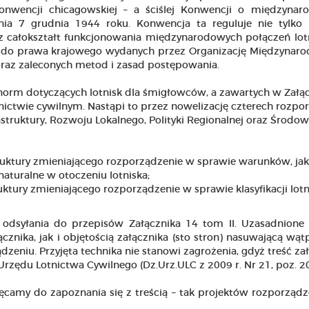
konwencji chicagowskiej – a ściślej Konwencji o międzyna
ia 7 grudnia 1944 roku. Konwencja ta reguluje nie tylko 
cz całokształt funkcjonowania międzynarodowych połączeń lot
i do prawa krajowego wydanych przez Organizację Międzynar
az zaleconych metod i zasad postępowania.
 norm dotyczących lotnisk dla śmigłowców, a zawartych w Załą
ictwie cywilnym. Nastąpi to przez nowelizację czterech rozpo
rastruktury, Rozwoju Lokalnego, Polityki Regionalnej oraz Środow
truktury zmieniającego rozporządzenie w sprawie warunków, jak
aturalne w otoczeniu lotniska;
uktury zmieniającego rozporządzenie w sprawie klasyfikacji lotni
odsyłania do przepisów Załącznika 14 tom II. Uzasadnione 
nika, jak i objętością załącznika (sto stron) nasuwającą wąt
zeniu. Przyjęta technika nie stanowi zagrożenia, gdyż treść za
ędu Lotnictwa Cywilnego (Dz.Urz.ULC z 2009 r. Nr 21, poz. 20
amy do zapoznania się z treścią – tak projektów rozporządze