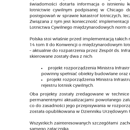
świadomości dotarła informacja o istnieniu 
lotnictwie cywilnym podpisanej w Chicago dn
postępowań w sprawie katastrof lotniczych, le
Związana z tym jest konieczność implementacj
Lotnictwa Cywilnego międzynarodowych norm or
Polska stoi właśnie przed implementacją takich
14 tom II do Konwencji o międzynarodowym lotn
– aktualnie do rozpatrzenia przez Zespół ds. Inf
skierowane zostały dwa z nich:
projekt rozporządzenia Ministra Infras
powinny spełniać obiekty budowlane oraz n
projekt rozporządzenia Ministra Infrastr
rejestru lotnisk cywilnych.
Oba projekty zostały zredagowane w technice 
permanentnymi aktualizacjami powołanego załącz
co do zasadności jego przepisywania w rozporząd
została opublikowana w Dzienniku Urzędowym Urz
Wszystkich zainteresowanych szczegółami zachęc
samego załącznika.