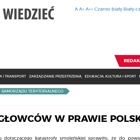
A
A+
A++
Czarno-biały
Biały-c
Ten serwis 
zmiany usta
Brak zmiany ustawienia p
REDAK
 I TRANSPORT
ZARZĄDZANIE PRZESTRZENIĄ
EDUKACJA, KULTURA I SPORT
I SAMORZĄDU TERYTORIALNEGO
IGŁOWCÓW W PRAWIE POLS
dotyczącego katastrofy smoleńskiej sprawiło, że do pows