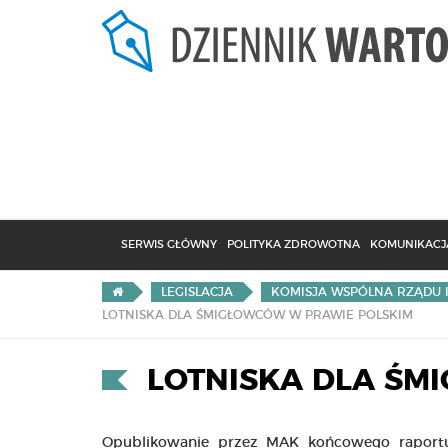
SERWIS GŁÓWNY
POLITYKA ZDROWOTNA
KOMUNIKACJA
LEGISLACJA
KOMISJA WSPÓLNA RZĄDU 
LOTNISKA DLA ŚMIGŁOWCÓW W PRAWIE POLSKIM
LOTNISKA DLA ŚM
Opublikowanie przez MAK końcowego raportu 