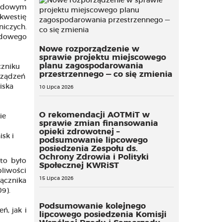
rodowym
kwestię
niczych.
odowego
Nowe rozporządzenie w
sprawie projektu miejscowego
planu zagospodarowania
czniku
przestrzennego — co się zmienia
rządzeń
iska
10 Lipca 2026
O rekomendacji AOTMiT w
ie
sprawie zmian finansowania
opieki zdrowotnej –
sk i
podsumowanie lipcowego
posiedzenia Zespołu ds.
Ochrony Zdrowia i Polityki
to było
Społecznej KWRiST
pliwości
15 Lipca 2026
łącznika
9).
Podsumowanie kolejnego
ń, jak i
lipcowego posiedzenia Komisji