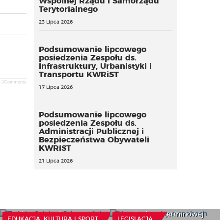
Wspólnej Rządu i Samorządu
Terytorialnego
23 Lipca 2026
Podsumowanie lipcowego
posiedzenia Zespołu ds.
Infrastruktury, Urbanistyki i
Transportu KWRiST
JComments
17 Lipca 2026
Podsumowanie lipcowego
posiedzenia Zespołu ds.
Administracji Publicznej i
Bezpieczeństwa Obywateli
KWRiST
21 Lipca 2026
To już oficjalne. Od
września bez smartfonów
Nowe przepisy o osobach
w szkołach
starszych i koordynacji
podstawowych
opieki długoterminowej
EDUKACJA, KULTURA I SPORT
LEGISLACJA