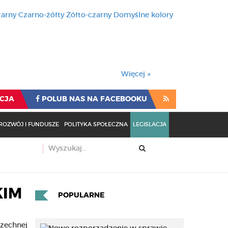
zarny
Czarno-żółty
Żółto-czarny
Domyślne kolory
używa cookies i podobnych t
wienia przeglądarki oznacza
rzeglądarki oznacza zgodę na to.
Więcej »
CJA
POLUB NAS NA FACEBOOKU
ROZWÓJ I FUNDUSZE
POLITYKA SPOŁECZNA
LEGISLACJA
KIM
POPULARNE
zechnej