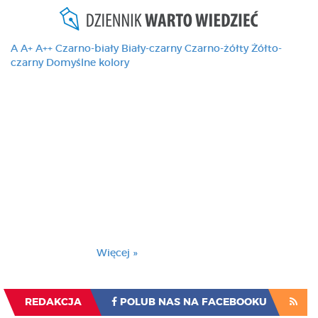
A
A+
A++
Czarno-biały
Biały-czarny
Czarno-żółty
Żółto-
czarny
Domyślne kolory
Ten serwis używa
cookies i podobnych
technologii, brak
zmiany ustawienia
przeglądarki oznacza
zgodę na to.
Brak zmiany ustawienia przeglądarki oznacza
zgodę na to.
Więcej »
Zrozumiałem
REDAKCJA
POLUB NAS NA FACEBOOKU