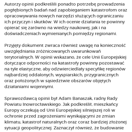
Autorzy opinii podkreślili ponadto potrzebę prowadzenia
pogłębionych badań nad zapobieganiem katastrofom oraz
opracowywania nowych narzędzi służących ograniczaniu
ich przyczyn i skutków. W ich ocenie działania te powinny
opierać się zarówno na wiedzy naukowej, jak i na
doświadczeniach wymienianych pomiędzy regionami.
Przyjęty dokument zwraca również uwagę na konieczność
uwzględniania zróżnicowanych uwarunkowań
terytorialnych. W opinii wskazano, że cele Unii Europejskiej
dotyczące odporności na katastrofy powinny pozostawać
na tyle elastyczne, aby odzwierciedlały specyfikę regionów
najbardziej oddalonych, wyspiarskich, przygranicznych
oraz położonych w sąsiedztwie obszarów objętych
działaniami wojennymi.
Sprawozdawcą opinii był Adam Banaszak, radny Rady
Powiatu Inowrocławskiego. Jak podkreślił, mieszkańcy
Europy oczekują od Unii Europejskiej silniejszej roli w
ochronie przed zagrożeniami wynikającymi ze zmian
klimatu, katastrof naturalnych oraz coraz bardziej złożonej
sytuacji geopolitycznej. Zaznaczył również, że budowanie