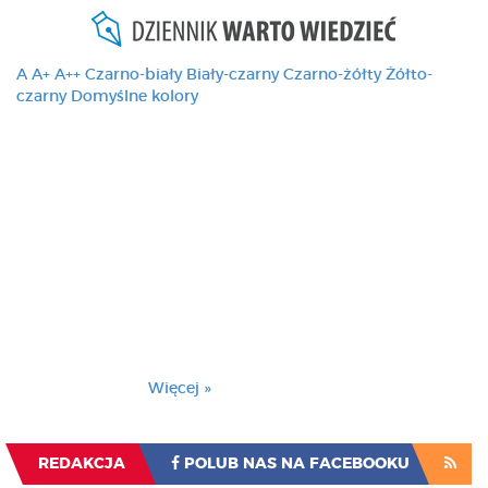
A
A+
A++
Czarno-biały
Biały-czarny
Czarno-żółty
Żółto-
czarny
Domyślne kolory
Ten serwis używa
cookies i podobnych
technologii, brak
zmiany ustawienia
przeglądarki oznacza
zgodę na to.
Brak zmiany ustawienia przeglądarki oznacza
zgodę na to.
Więcej »
Zrozumiałem
REDAKCJA
POLUB NAS NA FACEBOOKU