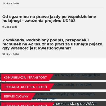
23 Lipca 2026
Od egzaminu na prawo jazdy po współdzielone
hulajnogi – założenia projektu UD402
9 Lipca 2026
Z wokandy: Podrobiony podpis, przepadek i
rachunek na 42 tys. zł Kto płaci za usunięty pojazd,
gdy własność jest kwestionowana?
31 Lipca 2026
Odbudowa z myślą o przyszłości. Nowy most uwzględnia
ryzyko powodziowe
Szkoły w remoncie. Czas na modernizację, a nie tylko
29 Lipca 2026
KOMUNIKACJA I TRANSPORT
odświeżanie ścian
Zastępca RPO krytycznie o niektórych proponowanych
8 Lipca 2026
EDUKACJA, KULTURA I SPORT
zmianach w kodeksie wyborczym
Z wokandy: Wyłączenie szkoły z kolegium pracowników
30 Lipca 2026
SERWIS GŁÓWNY
służb społecznych ma charakter organizacyjny i nie
stwarza uczniom prawa do wnoszenia skarg do WSA