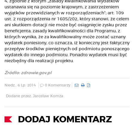
4, zgodnie z którym „zasady kwalifikowania wydatków
ustanawia się na poziomie krajowym, z zastrzeżeniem
wyjątków przewidzianych w rozporządzeniach"; art. 109
ust. 2 rozporządzenia nr 1605/202, który stanowi, że celem
ani skutkiem dotacji nie może być osiągnięcie zysku przez
beneficjenta; zasady kwalifikowalności dla Programu, z
których wynika, że za kwalifikowalny może zostać uznany
wydatek poniesiony, co oznacza, iż konieczny jest faktyczny
przepływ środków pieniężnych od podmiotu ponoszącego
wydatek do innego podmiotu. Ponadto wydatek musi być
niezbędny dla realizacji projektu.
Źródło: zdrowie.gov.pl
Niedz., 6 Lp. 2014
0 Komentarzy
Dodane przez: Jarosław Komża
DODAJ KOMENTARZ