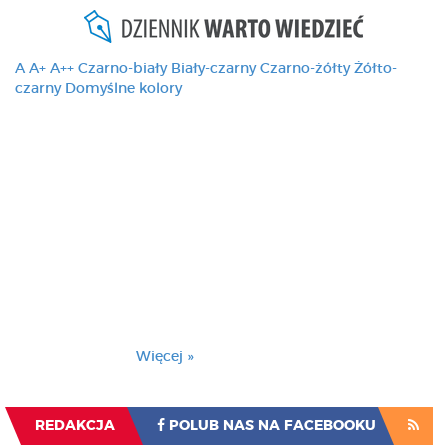
A
A+
A++
Czarno-biały
Biały-czarny
Czarno-żółty
Żółto-
czarny
Domyślne kolory
Ten serwis używa
cookies i podobnych
technologii, brak
zmiany ustawienia
przeglądarki oznacza
zgodę na to.
Brak zmiany ustawienia przeglądarki oznacza
zgodę na to.
Więcej »
Zrozumiałem
REDAKCJA
POLUB NAS NA FACEBOOKU