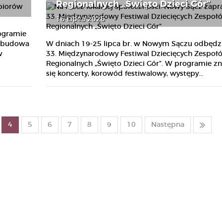
Regionalnych „Święto Dzieci Gór”
16 Lipca 2026
ogramie
ozbudowa
W dniach 19-25 lipca br. w Nowym Sączu odbędzi
w
33. Międzynarodowy Festiwal Dziecięcych Zespoł
Regionalnych „Święto Dzieci Gór”. W programie zn
się koncerty, korowód festiwalowy, występy...
4
5
6
7
8
9
10
Następna
Reforma zdrowia? Raczej
Najbliższy tydzień w