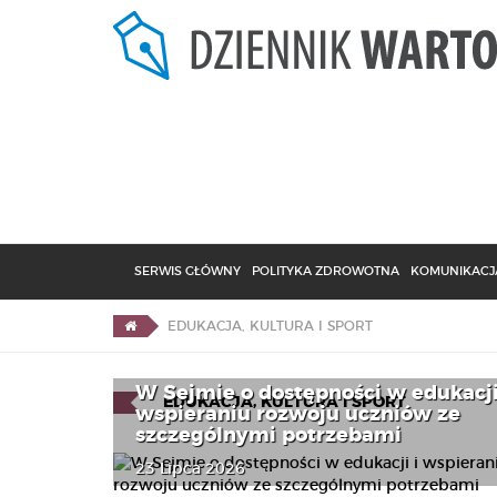
SERWIS GŁÓWNY
POLITYKA ZDROWOTNA
KOMUNIKACJA
EDUKACJA, KULTURA I SPORT
W Sejmie o dostępności w edukacji
EDUKACJA, KULTURA I SPORT
wspieraniu rozwoju uczniów ze
szczególnymi potrzebami
23 Lipca 2026