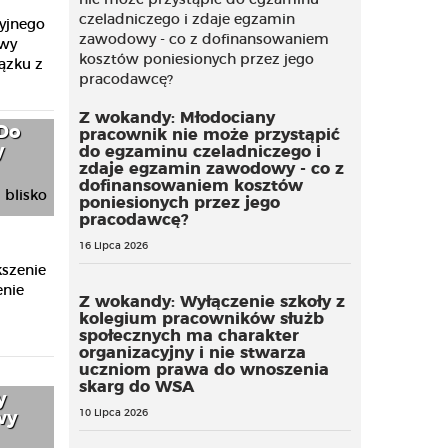
yjnego
awy
ązku z
Z wokandy: Młodociany
 Do
pracownik nie może przystąpić
y
do egzaminu czeladniczego i
zdaje egzamin zawodowy - co z
dofinansowaniem kosztów
poniesionych przez jego
pracodawcę?
16 Lipca 2026
kszenie
enie
Z wokandy: Wyłączenie szkoły z
kolegium pracowników służb
społecznych ma charakter
organizacyjny i nie stwarza
uczniom prawa do wnoszenia
skarg do WSA
y
10 Lipca 2026
wy