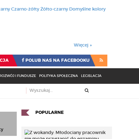
zarny
Czarno-żółty
Żółto-czarny
Domyślne kolory
używa cookies i podobnych t
wienia przeglądarki oznacza
rzeglądarki oznacza zgodę na to.
Więcej »
CJA
POLUB NAS NA FACEBOOKU
ROZWÓJ I FUNDUSZE
POLITYKA SPOŁECZNA
LEGISLACJA
POPULARNE