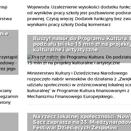
isji
Wojewoda: Uzależnienie wysokości dodatku funkc
od wyników pracy szkoły jest pozbawione podst
erstwa
prawnej. Czytaj więcej: Dodatek funkcyjny bez zwi
wynikami pracy szkoły Dodaj komentarz
nie
Ruszył nabór do Programu Kultura.
podziału blisko 15 mln zł na projekt
kulturalne i artystyczne
16 Lipca 2026
Ministerstwo Kultury i Dziedzictwa Narodowego
rozpoczęło nabór wniosków do działania 2 „Zwię
udziału społeczności w zróżnicowanej lokalnej sc
ociany
kulturalnej” w Programie Kultura finansowanym z
e egzamin
Mechanizmu Finansowego Europejskiego...
wiony
Na rzecz lokalnej społeczności: Now
Sącz zaprasza na 33. Międzynarodo
Festiwal Dziecięcych Zespołów