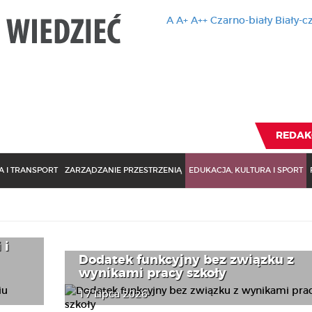
A
A+
A++
Czarno-biały
Biały-c
Ten serwis 
zmiany usta
Brak zmiany ustawienia p
REDAK
 I TRANSPORT
ZARZĄDZANIE PRZESTRZENIĄ
EDUKACJA, KULTURA I SPORT
 i
Dodatek funkcyjny bez związku z
wynikami pracy szkoły
17 Lipca 2026