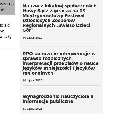
Na rzecz lokalnej społeczności:
Nowy Sącz zaprasza na 33.
Międzynarodowy Festiwal
Dziecięcych Zespołów
Regionalnych „Święto Dzieci
e się
Gór”
ów
alazły
16 Lipca 2026
RPO ponownie interweniuje w
sprawie rozbieżnych
interpretacji przepisów o nauce
języków mniejszości i języków
regionalnych
16 Lipca 2026
Wynagrodzenie nauczyciela a
informacja publiczna
15 Lipca 2026
Od egzaminu na prawo
Bezpieczny autobus i