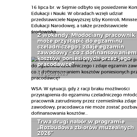
16 lipca br. w Sejmie odbyło się posiedzenie Kom
Edukacji i Nauki. W obradach wzięli udział
przedstawiciele Najwyższej Izby Kontroli, Minist
Edukacji Narodowej, a także przedstawiciele
środowiska...
Z wokandy: Młodociany pracownik 
może przystąpić do egzaminu
czeladniczego i zdaje egzamin
zawodowy - co z dofinansowaniem
kosztów poniesionych przez jego
pracodawcę?
16 Lipca 2026
WSA: W sytuacji, gdy z racji braku możliwości
przystąpienia do egzaminu czeladniczego młod
pracownik zatrudniony przez rzemieślnika zdaj
zawodowy, pracodawca nie może zostać pozba
dofinansowania kosztów...
Trwa drugi nabór w programie
„Rozbudowa zbiorów muzealnych
2026”