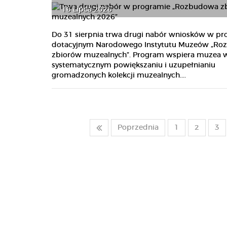
16 Lipca 2026
Do 31 sierpnia trwa drugi nabór wniosków w pr
dotacyjnym Narodowego Instytutu Muzeów „R
zbiorów muzealnych”. Program wspiera muzea 
systematycznym powiększaniu i uzupełnianiu
gromadzonych kolekcji muzealnych....
Poprzednia
1
2
3
Rząd ustanowi program
wieloletni dla kolei