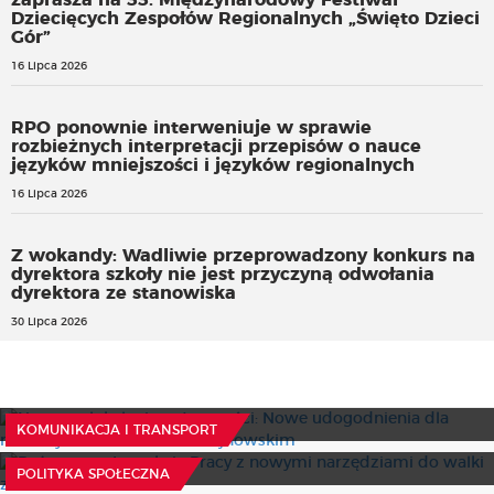
zaprasza na 33. Międzynarodowy Festiwal
Dziecięcych Zespołów Regionalnych „Święto Dzieci
Gór”
16 Lipca 2026
RPO ponownie interweniuje w sprawie
rozbieżnych interpretacji przepisów o nauce
języków mniejszości i języków regionalnych
16 Lipca 2026
Z wokandy: Wadliwie przeprowadzony konkurs na
dyrektora szkoły nie jest przyczyną odwołania
dyrektora ze stanowiska
30 Lipca 2026
Na rzecz lokalnej społeczności: Nowe udogodnienia dla
rowerzystów w Powiecie Hajnowskim
Państwowa Inspekcja Pracy z nowymi narzędziami do
30 Lipca 2026
KOMUNIKACJA I TRANSPORT
walki ze śmieciówkami
Limitowanie przepustek w zakładach opiekuńczo-
9 Lipca 2026
POLITYKA SPOŁECZNA
leczniczych narusza prawa pacjenta