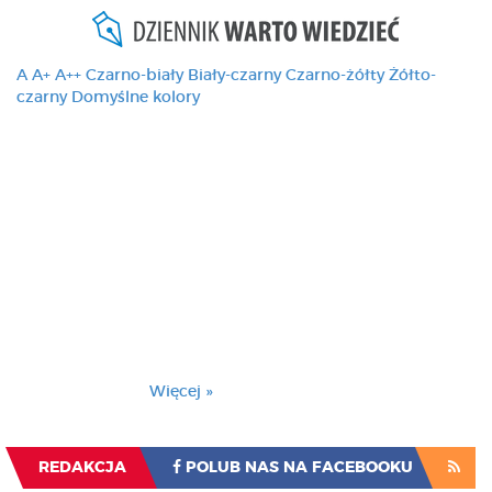
A
A+
A++
Czarno-biały
Biały-czarny
Czarno-żółty
Żółto-
czarny
Domyślne kolory
Ten serwis używa
cookies i podobnych
technologii, brak
zmiany ustawienia
przeglądarki oznacza
zgodę na to.
Brak zmiany ustawienia przeglądarki oznacza
zgodę na to.
Więcej »
Zrozumiałem
REDAKCJA
POLUB NAS NA FACEBOOKU