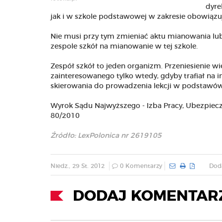
dyre
jak i w szkole podstawowej w zakresie obowiąz
Nie musi przy tym zmieniać aktu mianowania l
zespole szkół na mianowanie w tej szkole.
Zespół szkół to jeden organizm. Przeniesienie w
zainteresowanego tylko wtedy, gdyby trafiał na 
skierowania do prowadzenia lekcji w podstawó
Wyrok Sądu Najwyższego - Izba Pracy, Ubezpiecze
80/2010
Źródło: LexPolonica nr 2619105
Niedz., 29 St. 2012
0 Komentarzy
Dod
DODAJ KOMENTAR