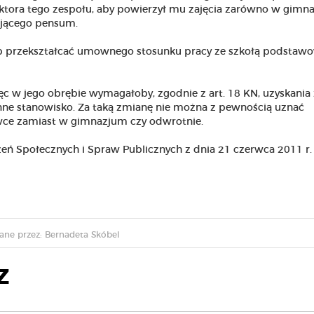
ktora tego zespołu, aby powierzył mu zajęcia zarówno w gimn
ującego pensum.
ub przekształcać umownego stosunku pracy ze szkołą podstaw
ięc w jego obrębie wymagałoby, zgodnie z art. 18 KN, uzyskania
inne stanowisko. Za taką zmianę nie można z pewnością uznać
wce zamiast w gimnazjum czy odwrotnie.
ń Społecznych i Spraw Publicznych z dnia 21 czerwca 2011 r. I
ane przez: Bernadeta Skóbel
Z