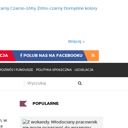
zarny
Czarno-żółty
Żółto-czarny
Domyślne kolory
używa cookies i podobnych t
wienia przeglądarki oznacza
rzeglądarki oznacza zgodę na to.
Więcej »
CJA
POLUB NAS NA FACEBOOKU
ROZWÓJ I FUNDUSZE
POLITYKA SPOŁECZNA
LEGISLACJA
POPULARNE
h, w
ia