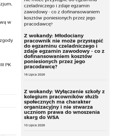
azjum,
ową w
Z wokandy: Młodociany
 zgody
pracownik nie może przystąpić
do egzaminu czeladniczego i
zdaje egzamin zawodowy - co z
dofinansowaniem kosztów
poniesionych przez jego
II PK
pracodawcę?
16 Lipca 2026
Z wokandy: Wyłączenie szkoły z
kolegium pracowników służb
społecznych ma charakter
organizacyjny i nie stwarza
uczniom prawa do wnoszenia
skarg do WSA
10 Lipca 2026