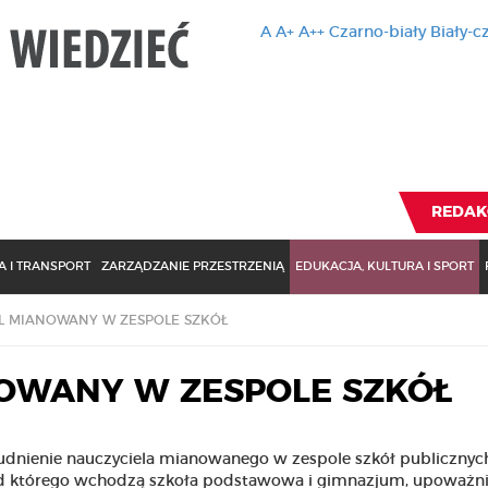
A
A+
A++
Czarno-biały
Biały-c
Ten serwis 
zmiany usta
Brak zmiany ustawienia p
REDAK
 I TRANSPORT
ZARZĄDZANIE PRZESTRZENIĄ
EDUKACJA, KULTURA I SPORT
L MIANOWANY W ZESPOLE SZKÓŁ
OWANY W ZESPOLE SZKÓŁ
udnienie nauczyciela mianowanego w zespole szkół publicznyc
d którego wchodzą szkoła podstawowa i gimnazjum, upoważn