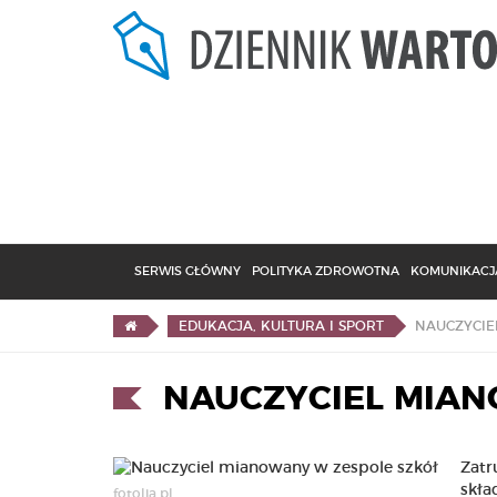
SERWIS GŁÓWNY
POLITYKA ZDROWOTNA
KOMUNIKACJA
NAUCZYCIE
EDUKACJA, KULTURA I SPORT
NAUCZYCIEL MIAN
Zatr
skła
fotolia.pl