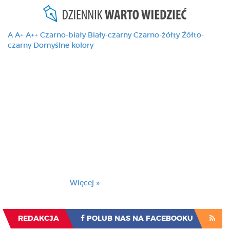
A
A+
A++
Czarno-biały
Biały-czarny
Czarno-żółty
Żółto-
czarny
Domyślne kolory
Ten serwis używa
cookies i podobnych
technologii, brak
zmiany ustawienia
przeglądarki oznacza
zgodę na to.
Brak zmiany ustawienia przeglądarki oznacza
zgodę na to.
Więcej »
Zrozumiałem
REDAKCJA
POLUB NAS NA FACEBOOKU