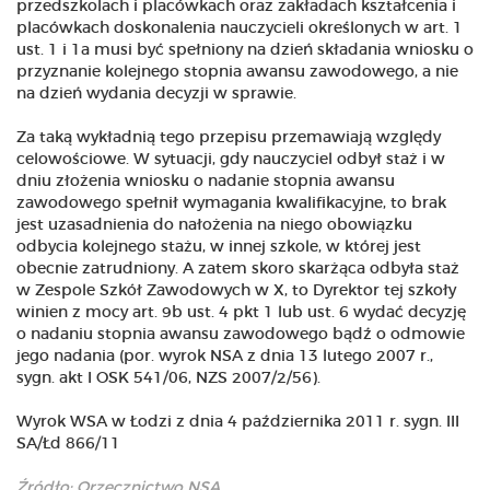
przedszkolach i placówkach oraz zakładach kształcenia i
placówkach doskonalenia nauczycieli określonych w art. 1
ust. 1 i 1a musi być spełniony na dzień składania wniosku o
przyznanie kolejnego stopnia awansu zawodowego, a nie
na dzień wydania decyzji w sprawie.
Za taką wykładnią tego przepisu przemawiają względy
celowościowe. W sytuacji, gdy nauczyciel odbył staż i w
dniu złożenia wniosku o nadanie stopnia awansu
zawodowego spełnił wymagania kwalifikacyjne, to brak
jest uzasadnienia do nałożenia na niego obowiązku
odbycia kolejnego stażu, w innej szkole, w której jest
obecnie zatrudniony. A zatem skoro skarżąca odbyła staż
w Zespole Szkół Zawodowych w X, to Dyrektor tej szkoły
winien z mocy art. 9b ust. 4 pkt 1 lub ust. 6 wydać decyzję
o nadaniu stopnia awansu zawodowego bądź o odmowie
jego nadania (por. wyrok NSA z dnia 13 lutego 2007 r.,
sygn. akt I OSK 541/06, NZS 2007/2/56).
Wyrok WSA w Łodzi z dnia 4 października 2011 r. sygn. III
SA/Łd 866/11
Źródło:
Orzecznictwo NSA