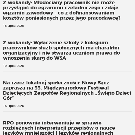
Z wokandy: Młodociany pracownik nie może
przystąpić do egzaminu czeladniczego i zdaje
egzamin zawodowy - co z dofinansowaniem
kosztów poniesionych przez jego pracodawcę?
16 Lipca 2026
Z wokandy: Wyłączenie szkoły z kolegium
pracowników służb społecznych ma charakter
organizacyjny i nie stwarza uczniom prawa do
wnoszenia skarg do WSA
10 Lipca 2026
Na rzecz lokalnej społeczności: Nowy Sącz
zaprasza na 33. Międzynarodowy Festiwal
Dziecięcych Zespołów Regionalnych „Święto Dzieci
Gór”
16 Lipca 2026
RPO ponownie interweniuje w sprawie
rozbieżnych interpretacji przepisów o nauce
języków mniejszości i języków regionalnych