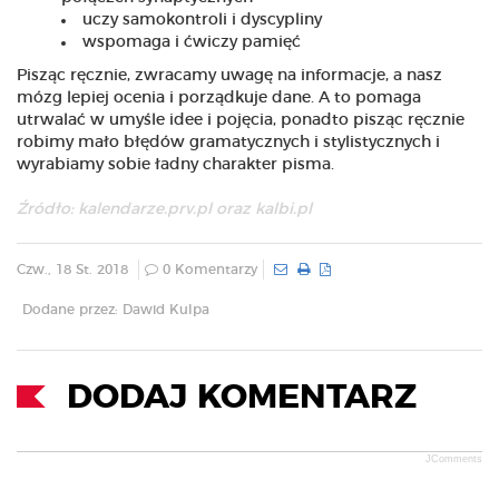
uczy samokontroli i dyscypliny
wspomaga i ćwiczy pamięć
Pisząc ręcznie, zwracamy uwagę na informacje, a nasz
mózg lepiej ocenia i porządkuje dane. A to pomaga
utrwalać w umyśle idee i pojęcia, ponadto pisząc ręcznie
robimy mało błędów gramatycznych i stylistycznych i
wyrabiamy sobie ładny charakter pisma.
Źródło: kalendarze.prv.pl oraz kalbi.pl
Czw., 18 St. 2018
0 Komentarzy
Dodane przez: Dawid Kulpa
DODAJ KOMENTARZ
JComments