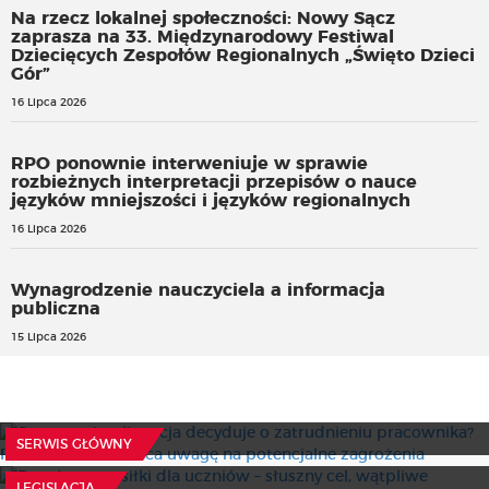
Na rzecz lokalnej społeczności: Nowy Sącz
zaprasza na 33. Międzynarodowy Festiwal
Dziecięcych Zespołów Regionalnych „Święto Dzieci
Gór”
16 Lipca 2026
RPO ponownie interweniuje w sprawie
rozbieżnych interpretacji przepisów o nauce
języków mniejszości i języków regionalnych
16 Lipca 2026
Wynagrodzenie nauczyciela a informacja
publiczna
15 Lipca 2026
Sztuczna inteligencja decyduje o zatrudnieniu
pracownika? Prezes UODO zwraca uwagę na potencjalne
zagrożenia
Bezpłatne posiłki dla uczniów – słuszny cel, wątpliwe
17 Lipca 2026
SERWIS GŁÓWNY
finansowanie. Relacja z posiedzenia sejmowych komisji
Centralny Rejestr Umów: zakres przedmiotowy
31 Lipca 2026
LEGISLACJA