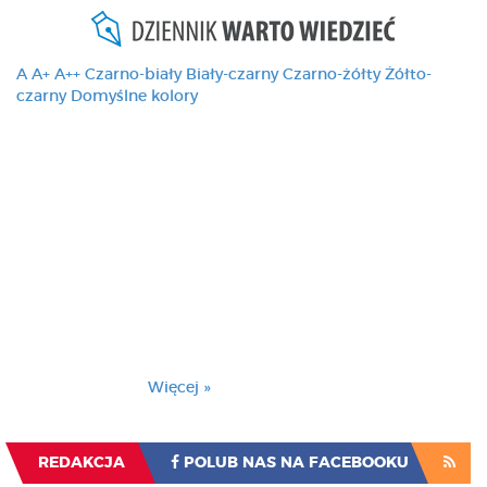
A
A+
A++
Czarno-biały
Biały-czarny
Czarno-żółty
Żółto-
czarny
Domyślne kolory
Ten serwis używa
cookies i podobnych
technologii, brak
zmiany ustawienia
przeglądarki oznacza
zgodę na to.
Brak zmiany ustawienia przeglądarki oznacza
zgodę na to.
Więcej »
Zrozumiałem
REDAKCJA
POLUB NAS NA FACEBOOKU