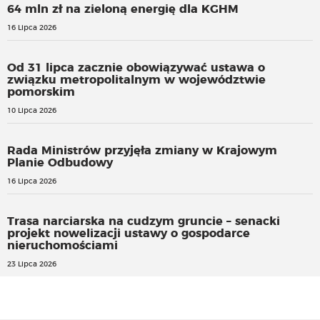
64 mln zł na zieloną energię dla KGHM
16 Lipca 2026
Od 31 lipca zacznie obowiązywać ustawa o
związku metropolitalnym w województwie
pomorskim
10 Lipca 2026
Rada Ministrów przyjęła zmiany w Krajowym
Planie Odbudowy
16 Lipca 2026
Trasa narciarska na cudzym gruncie – senacki
projekt nowelizacji ustawy o gospodarce
nieruchomościami
23 Lipca 2026
Social jet lag u nastolatków
Przed nami IV Europejskie Forum Regionalnego Sportu
28 Lipca 2026