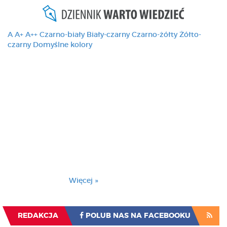
A
A+
A++
Czarno-biały
Biały-czarny
Czarno-żółty
Żółto-
czarny
Domyślne kolory
Ten serwis używa
cookies i podobnych
technologii, brak
zmiany ustawienia
przeglądarki oznacza
zgodę na to.
Brak zmiany ustawienia przeglądarki oznacza
zgodę na to.
Więcej »
Zrozumiałem
REDAKCJA
POLUB NAS NA FACEBOOKU