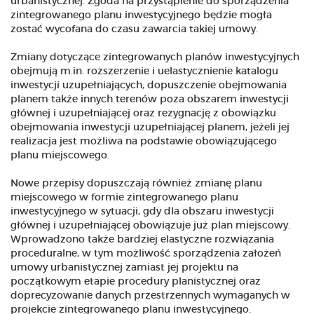
urbanistycznej. Zgoda na przystąpienie do sporządzenia
zintegrowanego planu inwestycyjnego będzie mogła
zostać wycofana do czasu zawarcia takiej umowy.
Zmiany dotyczące zintegrowanych planów inwestycyjnych
obejmują m.in. rozszerzenie i uelastycznienie katalogu
inwestycji uzupełniających, dopuszczenie obejmowania
planem także innych terenów poza obszarem inwestycji
głównej i uzupełniającej oraz rezygnację z obowiązku
obejmowania inwestycji uzupełniającej planem, jeżeli jej
realizacja jest możliwa na podstawie obowiązującego
planu miejscowego.
Nowe przepisy dopuszczają również zmianę planu
miejscowego w formie zintegrowanego planu
inwestycyjnego w sytuacji, gdy dla obszaru inwestycji
głównej i uzupełniającej obowiązuje już plan miejscowy.
Wprowadzono także bardziej elastyczne rozwiązania
proceduralne, w tym możliwość sporządzenia założeń
umowy urbanistycznej zamiast jej projektu na
początkowym etapie procedury planistycznej oraz
doprecyzowanie danych przestrzennych wymaganych w
projekcie zintegrowanego planu inwestycyjnego.