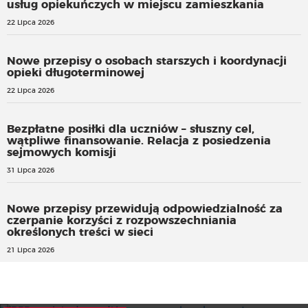
usług opiekuńczych w miejscu zamieszkania
22 Lipca 2026
Nowe przepisy o osobach starszych i koordynacji
opieki długoterminowej
22 Lipca 2026
Bezpłatne posiłki dla uczniów – słuszny cel,
wątpliwe finansowanie. Relacja z posiedzenia
sejmowych komisji
31 Lipca 2026
Nowe przepisy przewidują odpowiedzialność za
czerpanie korzyści z rozpowszechniania
określonych treści w sieci
21 Lipca 2026
RPD apeluje do mediów o szacunek wobec społecznego
zaangażowania młodzieży na szczeblu samorządowym