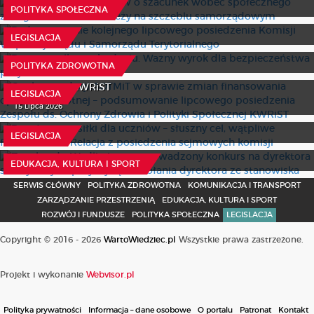
Podsumowanie kolejnego lipcowego posiedzenia Komisji
10 Lipca 2026
POLITYKA SPOŁECZNA
Wspólnej Rządu i Samorządu Terytorialnego
Recepta tylko po badaniu. Ważny wyrok dla
23 Lipca 2026
LEGISLACJA
bezpieczeństwa pacjentów
O rekomendacji AOTMiT w sprawie zmian finansowania
opieki zdrowotnej – podsumowanie lipcowego
22 Lipca 2026
POLITYKA ZDROWOTNA
posiedzenia Zespołu ds. Ochrony Zdrowia i Polityki
Społecznej KWRiST
LEGISLACJA
Bezpłatne posiłki dla uczniów – słuszny cel, wątpliwe
15 Lipca 2026
finansowanie. Relacja z posiedzenia sejmowych komisji
Z wokandy: Wadliwie przeprowadzony konkurs na
dyrektora szkoły nie jest przyczyną odwołania dyrektora
31 Lipca 2026
LEGISLACJA
ze stanowiska
30 Lipca 2026
EDUKACJA, KULTURA I SPORT
SERWIS GŁÓWNY
POLITYKA ZDROWOTNA
KOMUNIKACJA I TRANSPORT
ZARZĄDZANIE PRZESTRZENIĄ
EDUKACJA, KULTURA I SPORT
ROZWÓJ I FUNDUSZE
POLITYKA SPOŁECZNA
LEGISLACJA
Copyright © 2016 - 2026
WartoWiedziec.pl
Wszystkie prawa zastrzeżone.
Projekt i wykonanie
Webvisor.pl
Polityka prywatności
Informacja – dane osobowe
O portalu
Patronat
Kontakt