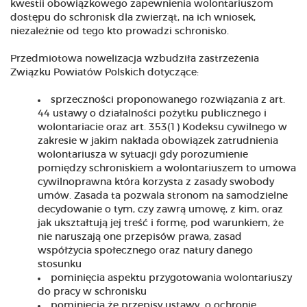
kwestii obowiązkowego zapewnienia wolontariuszom
dostępu do schronisk dla zwierząt, na ich wniosek,
niezależnie od tego kto prowadzi schronisko.
Przedmiotowa nowelizacja wzbudziła zastrzeżenia
Związku Powiatów Polskich dotyczące:
sprzeczności proponowanego rozwiązania z art.
44 ustawy o działalności pożytku publicznego i
wolontariacie oraz art. 353(1) Kodeksu cywilnego w
zakresie w jakim nakłada obowiązek zatrudnienia
wolontariusza w sytuacji gdy porozumienie
pomiędzy schroniskiem a wolontariuszem to umowa
cywilnoprawna która korzysta z zasady swobody
umów. Zasada ta pozwala stronom na samodzielne
decydowanie o tym, czy zawrą umowę, z kim, oraz
jak ukształtują jej treść i formę, pod warunkiem, że
nie naruszają one przepisów prawa, zasad
współżycia społecznego oraz natury danego
stosunku
pominięcia aspektu przygotowania wolontariuszy
do pracy w schronisku
pominięcia że przepisy ustawy o ochronie