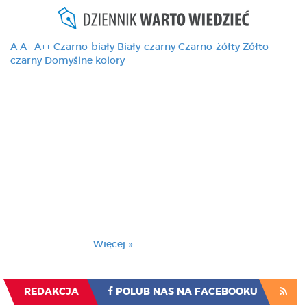
A
A+
A++
Czarno-biały
Biały-czarny
Czarno-żółty
Żółto-
czarny
Domyślne kolory
Ten serwis używa
cookies i podobnych
technologii, brak
zmiany ustawienia
przeglądarki oznacza
zgodę na to.
Brak zmiany ustawienia przeglądarki oznacza
zgodę na to.
Więcej »
Zrozumiałem
REDAKCJA
POLUB NAS NA FACEBOOKU