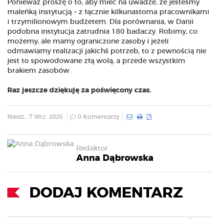
Ponieważ proszę o to, aby mieć na uwadze, że jesteśmy
maleńką instytucją – z łącznie kilkunastoma pracownikami
i trzymilionowym budżetem. Dla porównania, w Danii
podobna instytucja zatrudnia 180 badaczy. Robimy, co
możemy, ale mamy ograniczone zasoby i jeżeli
odmawiamy realizacji jakichś potrzeb, to z pewnością nie
jest to spowodowane złą wolą, a przede wszystkim
brakiem zasobów.
Raz jeszcze dziękuję za poświęcony czas.
Niedz., 7 Wrz. 2025
0 Komentarzy
Redaktor
Anna Dąbrowska
DODAJ KOMENTARZ