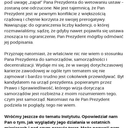
pod uwagę „zapał” Pana Prezydenta do wetowaniu ustaw –
zostaną one odrzucone. Nie jest tajemnicą, że Pan
Prezydent jest w pewnym konflikcie z większością
rządową i chętnie korzysta ze swojej prerogatywy.
Nawiązując do ograniczenia liczby kadencji, o której
rozmawialiśmy, sądzę, że gdyby nawet pojawiła się ustawa
znosząca to ograniczenie, Pan Prezydent mógłby odmówić
jej podpisania.
Przyznaję natomiast, że właściwie nic nie wiem o stosunku
Pana Prezydenta do samorządów, samorządności i
decentralizacji. Wydaje mi się, że w swojej dotychczasowej
karierze zawodowej w ogóle tym tematem się nie
zajmował i bardzo trudno jest cokolwiek przewidywać. Był
kandydatem na urząd prezydenta, popieranym przez
Prawo i Sprawiedliwość, którego wizja dotycząca
samorządów jest rozbieżna z moim rozumieniem tego,
czym jest samorząd. Natomiast na ile Pan Prezydent
podziela te poglądy, tego nie wiem.
Wróćmy jeszcze do tematu Instytutu. Opowiedział nam
Pan o tym, jak wyglądały jego działania w ostatnich