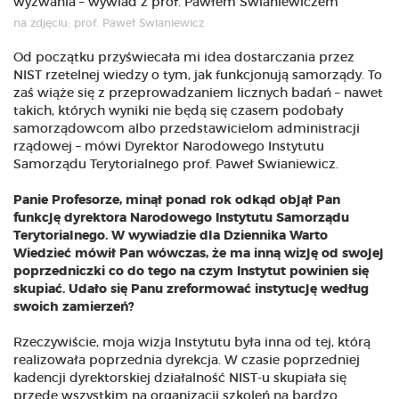
na zdjęciu: prof. Paweł Swianiewicz
Od początku przyświecała mi idea dostarczania przez
NIST rzetelnej wiedzy o tym, jak funkcjonują samorządy. To
zaś wiąże się z przeprowadzaniem licznych badań – nawet
takich, których wyniki nie będą się czasem podobały
samorządowcom albo przedstawicielom administracji
rządowej – mówi Dyrektor Narodowego Instytutu
Samorządu Terytorialnego prof. Paweł Swianiewicz.
Panie Profesorze, minął ponad rok odkąd objął Pan
funkcję dyrektora Narodowego Instytutu Samorządu
Terytorialnego. W wywiadzie dla Dziennika Warto
Wiedzieć mówił Pan wówczas, że ma inną wizję od swojej
poprzedniczki co do tego na czym Instytut powinien się
skupiać. Udało się Panu zreformować instytucję według
swoich zamierzeń?
Rzeczywiście, moja wizja Instytutu była inna od tej, którą
realizowała poprzednia dyrekcja. W czasie poprzedniej
kadencji dyrektorskiej działalność NIST-u skupiała się
przede wszystkim na organizacji szkoleń na bardzo