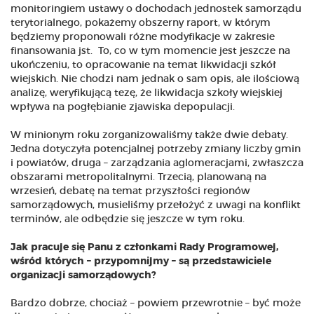
monitoringiem ustawy o dochodach jednostek samorządu
terytorialnego, pokażemy obszerny raport, w którym
będziemy proponowali różne modyfikacje w zakresie
finansowania jst. To, co w tym momencie jest jeszcze na
ukończeniu, to opracowanie na temat likwidacji szkół
wiejskich. Nie chodzi nam jednak o sam opis, ale ilościową
analizę, weryfikującą tezę, że likwidacja szkoły wiejskiej
wpływa na pogłębianie zjawiska depopulacji.
W minionym roku zorganizowaliśmy także dwie debaty.
Jedna dotyczyła potencjalnej potrzeby zmiany liczby gmin
i powiatów, druga – zarządzania aglomeracjami, zwłaszcza
obszarami metropolitalnymi. Trzecią, planowaną na
wrzesień, debatę na temat przyszłości regionów
samorządowych, musieliśmy przełożyć z uwagi na konflikt
terminów, ale odbędzie się jeszcze w tym roku.
Jak pracuje się Panu z członkami Rady Programowej,
wśród których – przypomnijmy – są przedstawiciele
organizacji samorządowych?
Bardzo dobrze, chociaż – powiem przewrotnie – być może