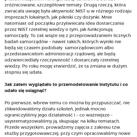
zróżnicowane, szczegółowe tematy. Drugą rzeczą, która
zwracała uwagę była aktywność NIST-u w różnego rodzaju
imprezach lokalnych, jak pikniki czy dożynki. Mnie
natomiast od początku przyświecała idea dostarczania
przez NIST rzetelnej wiedzy o tym, jak funkcjonują
samorządy. To zaś wiąże się z przeprowadzaniem licznych
badań samorządów – nawet takich, których wyniki nie
będą się czasem podobały samorządowcom albo
przedstawicielom administracji rządowej, ale będą
odzwierciedlały rzeczywistość i dostarczały rzetelnej
wiedzy. Po roku mogę stwierdzić, że ta zmiana w dużym
stopniu się udała.
Jak zatem wyglądało to przemodelowanie Instytutu i co
udało się osiągnąć?
Po pierwsze, wbrew temu co można by przypuszczać, nie
zlikwidowaliśmy działu szkoleń, jednak mocno
ograniczyliśmy jego działalność i – co ważniejsze –
usystematyzowaliśmy ją, skupiając na kilku tematach.
Przede wszystkim, prowadzimy zajęcia z zakresu tzw.
służby przygotowawczej, przy czym opracowaliśmy nowe