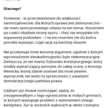
Dlaczego?
Ponieważ – w przeciwieństwie do większości
samorządowców, dla których sprawa jest jednoznaczna –
nie mam sprecyzowanego zdania na ten temat. Rozumiem
po części obydwie strony sporu – choć nie wszystkie ich
argumenty podzielam – i na ten moment nie do końca
potrafię wyważyć, czyje racje są bardziej słuszne.
Nie przekonuje mnie koronny argument, zgodnie z którym
wprowadzenie dwukadencyjności było niekonstytucyjne.
Zwłaszcza, że nie mamy Trybunału Konstytucyjnego, który
miałby wystarczający autorytet do takiej oceny, a Komisja
Wenecka, której zdanie stanowi dla mnie pewien
wyznacznik, nie widzi tu sprzeczności z zasadami
demokratycznego państwa prawa.
Gdybym już musiał rozstrzygać, sądzę, że
zrezygnowałbym z tego ograniczenia w małych gminach,
w których występuje problem z wyłonieniem innego
kandydata. Już w ostatnich wyborach w około czterystu