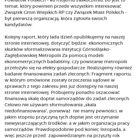
Powiatów Polskich – ku mojemu zaskoczeniu, bo jest to
temat, który powinien przede wszystkim interesować
Związek Gmin Wiejskich RP czy Związek Miast Polskich –
był pierwszą organizacją, która zgłosiła swoich
kandydatów.
Kolejny raport, który lada dzień opublikujemy na naszej
stronie internetowej, dotyczyć będzie ekonomicznych
skutków sformalizowania instytucji Górnośląsko-
Zagłębiowskiej Metropolii Za pomocą modeli
ekonometrycznych badaliśmy, czy powstanie metropolii
przełożyło się na efekty gospodarcze. Realizujemy również
badanie finansowania zadań zleconych. Fragment raportu,
w którym omówione zostały orzeczenia sądowe w
sprawach z tego zakresu jest już dostępny na naszej
stronie internetowej. Próbujemy ponadto oszacować
finansową skalę dopłat samorządów do zadań zleconych.
Celowo nie używam sformułowania „skala
niedofinansowania”, ponieważ nie mamy pewności, w
jakim stopniu przyczyną tych dopłat jest otrzymanie
niewystarczających środków, a w jakim organizacja pracy
samorządów. Prawdopodobnie pod koniec listopada, a
więc jeszcze przed zapowiedzianym na przyszły rok