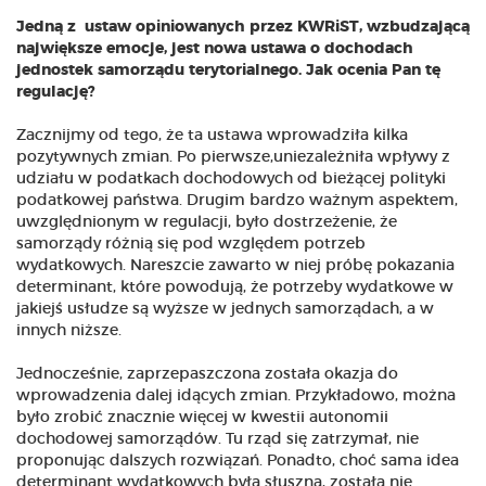
Jedną z ustaw opiniowanych przez KWRiST, wzbudzającą
największe emocje, jest nowa ustawa o dochodach
jednostek samorządu terytorialnego. Jak ocenia Pan tę
regulację?
Zacznijmy od tego, że ta ustawa wprowadziła kilka
pozytywnych zmian. Po pierwsze,uniezależniła wpływy z
udziału w podatkach dochodowych od bieżącej polityki
podatkowej państwa. Drugim bardzo ważnym aspektem,
uwzględnionym w regulacji, było dostrzeżenie, że
samorządy różnią się pod względem potrzeb
wydatkowych. Nareszcie zawarto w niej próbę pokazania
determinant, które powodują, że potrzeby wydatkowe w
jakiejś usłudze są wyższe w jednych samorządach, a w
innych niższe.
Jednocześnie, zaprzepaszczona została okazja do
wprowadzenia dalej idących zmian. Przykładowo, można
było zrobić znacznie więcej w kwestii autonomii
dochodowej samorządów. Tu rząd się zatrzymał, nie
proponując dalszych rozwiązań. Ponadto, choć sama idea
determinant wydatkowych była słuszna, została nie