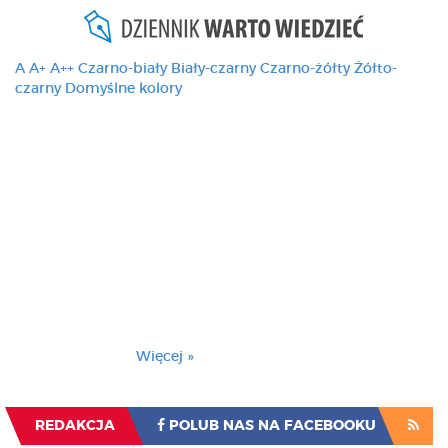
A
A+
A++
Czarno-biały
Biały-czarny
Czarno-żółty
Żółto-
czarny
Domyślne kolory
Ten serwis używa
cookies i podobnych
technologii, brak
zmiany ustawienia
przeglądarki oznacza
zgodę na to.
Brak zmiany ustawienia przeglądarki oznacza
zgodę na to.
Więcej »
Zrozumiałem
REDAKCJA
POLUB NAS NA FACEBOOKU