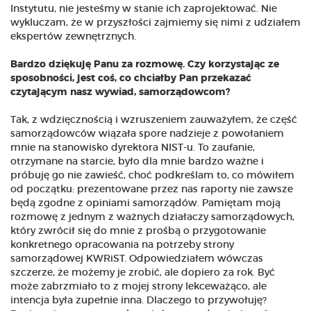
Instytutu, nie jesteśmy w stanie ich zaprojektować. Nie
wykluczam, że w przyszłości zajmiemy się nimi z udziałem
ekspertów zewnętrznych.
Bardzo dziękuję Panu za rozmowę. Czy korzystając ze
sposobności, jest coś, co chciałby Pan przekazać
czytającym nasz wywiad, samorządowcom?
Tak, z wdzięcznością i wzruszeniem zauważyłem, że część
samorządowców wiązała spore nadzieje z powołaniem
mnie na stanowisko dyrektora NIST-u. To zaufanie,
otrzymane na starcie, było dla mnie bardzo ważne i
próbuję go nie zawieść, choć podkreślam to, co mówiłem
od początku: prezentowane przez nas raporty nie zawsze
będą zgodne z opiniami samorządów. Pamiętam moją
rozmowę z jednym z ważnych działaczy samorządowych,
który zwrócił się do mnie z prośbą o przygotowanie
konkretnego opracowania na potrzeby strony
samorządowej KWRiST. Odpowiedziałem wówczas
szczerze, że możemy je zrobić, ale dopiero za rok. Być
może zabrzmiało to z mojej strony lekceważąco, ale
intencja była zupełnie inna. Dlaczego to przywołuję?