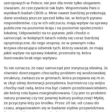
ustrojowych w Polsce, nie jest dla mnie tylko sloganem.
Uważam, że rzeczywiście tak było. Wspomniała Pani o
wynikach badań CBOS-u. Mnie nawet bardziej przekonują
dane sondaży jeszcze sprzed kilku lat, w których pytano
respondentów, czy w ich odczuciu, mają wpływ na sprawy
publiczne na poziomie kraju i na poziomie społeczności
lokalnej. Odpowiedzi na to pytanie, jeśli chodzi o
samorząd, w kolejnych latach robiły się coraz bardziej
optymistyczne, do tego stopnia, że w pewnym roku
krzywa obrazująca odsetek tych, którzy uważali, że mają
jakiś wpływ na sprawy lokalne, przerosła tę, która
ilustrowała brak tego wpływu.
To nie oznacza, że nasz samorząd jest instytucją idealną. Ja
również dostrzegam chociażby problem tej wodzowskiej
struktury, zwłaszcza w gminach, która przejawia się m.in.
w zbyt silnej dominacji prezydenta, burmistrza czy wójta
choćby nad radą, która ma być ciałem przedstawicielskim,
ale której rola bywa marginalizowana. Czy jest to problem
natury prawnej czy też pewnej kultury politycznej? Myślę,
że przyczyna leży po środku. Przez 20 lat, od czasu do
czasu, angażowałem się w badanie stylów przywództwa.