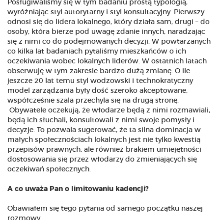
Posługiwaliśmy się w tym badaniu prostą typologią,
wyróżniając styl autorytarny i styl konsultacyjny. Pierwszy
odnosi się do lidera lokalnego, który działa sam, drugi – do
osoby, która bierze pod uwagę zdanie innych, naradzając
się z nimi co do podejmowanych decyzji. W powtarzanych
co kilka lat badaniach pytaliśmy mieszkańców o ich
oczekiwania wobec lokalnych liderów. W ostatnich latach
obserwuję w tym zakresie bardzo dużą zmianę. O ile
jeszcze 20 lat temu styl wodzowski i technokratyczny
model zarządzania były dość szeroko akceptowane,
współcześnie szala przechyla się na drugą stronę.
Obywatele oczekują, że włodarze będą z nimi rozmawiali,
będą ich słuchali, konsultowali z nimi swoje pomysły i
decyzje. To pozwala sugerować, że ta silna dominacja w
małych społecznościach lokalnych jest nie tylko kwestią
przepisów prawnych, ale również brakiem umiejętności
dostosowania się przez włodarzy do zmieniających się
oczekiwań społecznych.
A co uważa Pan o limitowaniu kadencji?
Obawiałem się tego pytania od samego początku naszej
rozmowy.