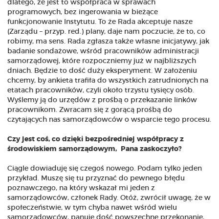
dlatego, że jest to współpraca w sprawach
programowych, bez ingerowania w bieżące
funkcjonowanie Instytutu. To że Rada akceptuje nasze
(Zarządu – przyp. red.) plany, daje nam poczucie, że to, co
robimy, ma sens. Rada zgłasza także własne inicjatywy, jak
badanie sondażowe, wśród pracowników administracji
samorządowej, które rozpoczniemy już w najbliższych
dniach. Będzie to dość duży eksperyment. W założeniu
chcemy, by ankieta trafiła do wszystkich zatrudnionych na
etatach pracowników, czyli około trzystu tysięcy osób.
Wyślemy ją do urzędów z prośbą o przekazanie linków
pracownikom. Zwracam się z gorącą prośbą do
czytających nas samorządowców o wsparcie tego procesu.
Czy jest coś, co dzięki bezpośredniej współpracy z
środowiskiem samorządowym, Pana zaskoczyło?
Ciągle dowiaduję się czegoś nowego. Podam tylko jeden
przykład. Muszę się tu przyznać do pewnego błędu
poznawczego, na który wskazał mi jeden z
samorządowców, członek Rady. Otóż, zwrócił uwagę, że w
społeczeństwie, w tym chyba nawet wśród wielu
samorządowców, panuje dość powszechne przekonanie,