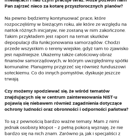
miesiącach i nad czym pracuje teraz. Może pozwoli nam
Pan zajrzeć nieco za kotarę przyszłorocznych planów?
Na pewno będziemy kontynuować prace, które
rozpoczęliśmy w bieżącym roku, ale które ze względu na
natłok różnych inicjatyw, nie zostaną w nim zakończone.
Takim przykładem jest raport na temat skutków
depopulacji dla funkcjonowania samorządów. Chodzi
przede wszystkim o tereny wiejskie, gdyż tam to zjawisko
jest najsilniejsze. Ukażemy także całościowy obraz
finansów samorządowych, w którym uwzględnimy spółki
komunalne. Planujemy przyjrzeć się również funduszowi
sołeckiemu. Co do innych pomysłów, dyskusje jeszcze
trwają.
Czy możemy spodziewać się, że wśród tematów
znajdujących się w centrum zainteresowania NIST-u
pojawią się niebawem również zagadnienia dotyczące
ochrony ludności oraz obronności i odporności państwa?
To są z pewnością bardzo ważne tematy. Mam z nimi
jednak osobisty kłopot – z pełną pokorą wyznaję, że nie
bardzo się na nich znam. Zarówno ja, jak i specjaliści z