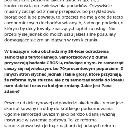
podniesienie poziomu jakichś usług wiąże się z
koniecznością np. zwiększenia podatków. Oczywiście
musimy zacząć od zmiany przepisów, bo przykładowo,
biorąc pod lupę powiaty, to przecież nie mają one de facto
autonomicznych dochodów własnych, żadnego podatku, o
którym by decydowały, znaczących opłat za usługi. Nie
przebiły się jednak do moich uszu jakieś silne postulaty
domagające się zmian idących w tym kierunku.
W bieżącym roku obchodzimy 35-lecie odrodzenia
samorządu terytorialnego. Samorządowcy z dumą
przytaczają badania CBOS-u, mówiące o tym, że samorząd
cieszy się największym, bo 70-procentowym poparciem. Z
innych stron słychać jednak i takie głosy, które przyznają,
że reforma była słuszna, ale z tą samorządnością do ideału
nam daleko i czas na kolejne zmiany. Jakie jest Pana
zdanie?
Pewnie udzielę typowej odpowiedzi akademika: temat jest
skomplikowany i trudny do krótkiego podsumowania.
Ogólnie samorząd uważam jako bardzo udaną i ważną
instytucję w systemie państwa. To, że reforma
samorządowa była jedną z najbardziej udanych reform