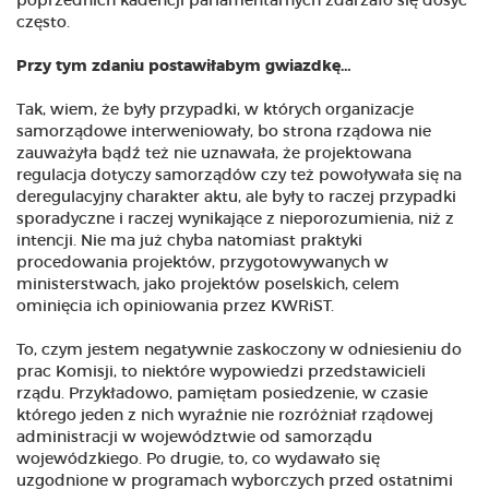
poprzednich kadencji parlamentarnych zdarzało się dosyć
często.
Przy tym zdaniu postawiłabym gwiazdkę…
Tak, wiem, że były przypadki, w których organizacje
samorządowe interweniowały, bo strona rządowa nie
zauważyła bądź też nie uznawała, że projektowana
regulacja dotyczy samorządów czy też powoływała się na
deregulacyjny charakter aktu, ale były to raczej przypadki
sporadyczne i raczej wynikające z nieporozumienia, niż z
intencji. Nie ma już chyba natomiast praktyki
procedowania projektów, przygotowywanych w
ministerstwach, jako projektów poselskich, celem
ominięcia ich opiniowania przez KWRiST.
To, czym jestem negatywnie zaskoczony w odniesieniu do
prac Komisji, to niektóre wypowiedzi przedstawicieli
rządu. Przykładowo, pamiętam posiedzenie, w czasie
którego jeden z nich wyraźnie nie rozróżniał rządowej
administracji w województwie od samorządu
wojewódzkiego. Po drugie, to, co wydawało się
uzgodnione w programach wyborczych przed ostatnimi