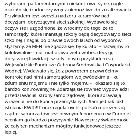
wyborami parlamentarnymi i niekontrowersyjne, nagle
okazało się trudne czy wręcz niemożliwe do zrealizowania.
Przykładem jest kwestia nadzoru kuratorów nad
decyzjami dotyczącymi sieci szkolnej. Wydawało się
oczywiste i uzgodnione, że wrócimy do tego, że to
samorządy, które finansują szkoły będą decydowały o sieci
szkolnej. I nagle, po prawie dwóch latach od wyborów,
słyszymy, że MEN nie zgadza się, by kurator – nazwijmy to
kolokwialnie – nie miał prawa weta wobec decyzji,
dotyczącej likwidacji szkoły. Innym przykładem są
Wojewódzkie Fundusze Ochrony Środowiska i Gospodarki
Wodnej. Wydawało się, że z powrotem przywrócimy
kontrolę nad nimi samorządom wojewódzkim a – ku
zdumieniu mojemu i nie tylko mojemu – okazało się to
bardzo kontrowersyjne. Zdarzają się również wypowiedzi
przedstawicieli strony samorządowej, które sprawiają
wrażenie nie do końca przemyślanych. Sam jednak fakt
istnienia KWRiST oraz regularnych spotkań reprezentacji
rządu i samorządów jest pewnym fenomenem w Europie i
oceniam go bardzo pozytywnie. Nawet przy świadomości,
że cały ten mechanizm mógłby funkcjonować jeszcze
lepiej.