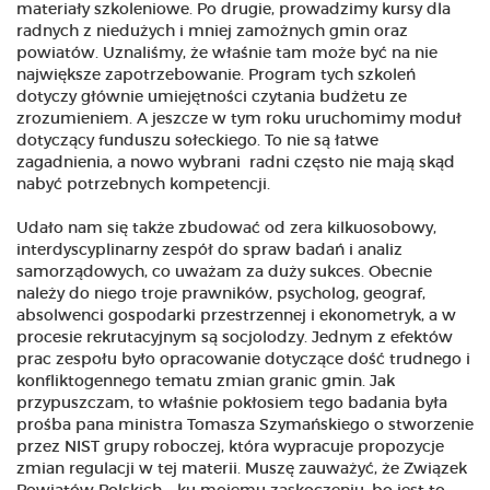
materiały szkoleniowe. Po drugie, prowadzimy kursy dla
radnych z niedużych i mniej zamożnych gmin oraz
powiatów. Uznaliśmy, że właśnie tam może być na nie
największe zapotrzebowanie. Program tych szkoleń
dotyczy głównie umiejętności czytania budżetu ze
zrozumieniem. A jeszcze w tym roku uruchomimy moduł
dotyczący funduszu sołeckiego. To nie są łatwe
zagadnienia, a nowo wybrani radni często nie mają skąd
nabyć potrzebnych kompetencji.
Udało nam się także zbudować od zera kilkuosobowy,
interdyscyplinarny zespół do spraw badań i analiz
samorządowych, co uważam za duży sukces. Obecnie
należy do niego troje prawników, psycholog, geograf,
absolwenci gospodarki przestrzennej i ekonometryk, a w
procesie rekrutacyjnym są socjolodzy. Jednym z efektów
prac zespołu było opracowanie dotyczące dość trudnego i
konfliktogennego tematu zmian granic gmin. Jak
przypuszczam, to właśnie pokłosiem tego badania była
prośba pana ministra Tomasza Szymańskiego o stworzenie
przez NIST grupy roboczej, która wypracuje propozycje
zmian regulacji w tej materii. Muszę zauważyć, że Związek