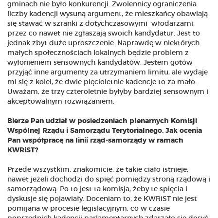
gminach nie było konkurencji. Zwolennicy ograniczenia
liczby kadencji wysuną argument, że mieszkańcy obawiają
się stawać w szranki z dotychczasowymi włodarzami,
przez co nawet nie zgłaszają swoich kandydatur. Jest to
jednak zbyt duże uproszczenie. Naprawdę w niektórych
małych społecznościach lokalnych będzie problem z
wyłonieniem sensownych kandydatów. Jestem gotów
przyjąć inne argumenty za utrzymaniem limitu, ale wydaje
mi się z kolei, że dwie pięcioletnie kadencje to za mało.
Uważam, że trzy czteroletnie byłyby bardziej sensownym i
akceptowalnym rozwiązaniem.
Bierze Pan udział w posiedzeniach plenarnych Komisji
Wspólnej Rządu i Samorządu Terytorialnego. Jak ocenia
Pan współpracę na linii rząd-samorządy w ramach
KWRiST?
Przede wszystkim, znakomicie, że takie ciało istnieje,
nawet jeżeli dochodzi do spięć pomiędzy stroną rządową i
samorządową. Po to jest ta komisja, żeby te spięcia i
dyskusje się pojawiały. Doceniam to, że KWRiST nie jest
pomijana w procesie legislacyjnym, co w czasie