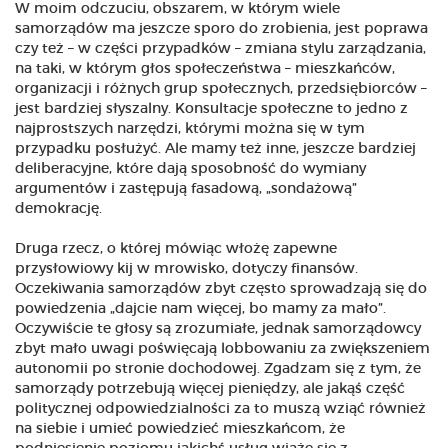
W moim odczuciu, obszarem, w którym wiele
samorządów ma jeszcze sporo do zrobienia, jest poprawa
czy też – w części przypadków – zmiana stylu zarządzania,
na taki, w którym głos społeczeństwa – mieszkańców,
organizacji i różnych grup społecznych, przedsiębiorców –
jest bardziej słyszalny. Konsultacje społeczne to jedno z
najprostszych narzędzi, którymi można się w tym
przypadku posłużyć. Ale mamy też inne, jeszcze bardziej
deliberacyjne, które dają sposobność do wymiany
argumentów i zastępują fasadową, „sondażową”
demokrację.
Druga rzecz, o której mówiąc włożę zapewne
przysłowiowy kij w mrowisko, dotyczy finansów.
Oczekiwania samorządów zbyt często sprowadzają się do
powiedzenia „dajcie nam więcej, bo mamy za mało”.
Oczywiście te głosy są zrozumiałe, jednak samorządowcy
zbyt mało uwagi poświęcają lobbowaniu za zwiększeniem
autonomii po stronie dochodowej. Zgadzam się z tym, że
samorządy potrzebują więcej pieniędzy, ale jakąś część
politycznej odpowiedzialności za to muszą wziąć również
na siebie i umieć powiedzieć mieszkańcom, że