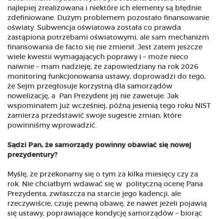
najlepiej zrealizowana i niektóre ich elementy są błędnie
zdefiniowane. Dużym problemem pozostało finansowanie
oświaty. Subwencja oświatowa została co prawda
zastąpiona potrzebami oświatowymi, ale sam mechanizm
finansowania de facto się nie zmienił. Jest zatem jeszcze
wiele kwestii wymagających poprawy i – może nieco
naiwnie – mam nadzieję, że zapowiedziany na rok 2026
monitoring funkcjonowania ustawy, doprowadzi do tego,
że Sejm przegłosuje korzystną dla samorządów
nowelizację, a Pan Prezydent jej nie zawetuje. Jak
wspominałem już wcześniej, późną jesienią tego roku NIST
zamierza przedstawić swoje sugestie zmian, które
powinniśmy wprowadzić.
Sądzi Pan, że samorządy powinny obawiać się nowej
prezydentury?
Myślę, że przekonamy się o tym za kilka miesięcy czy za
rok. Nie chciałbym wdawać się w polityczną ocenę Pana
Prezydenta, zwłaszcza na starcie jego kadencji, ale
rzeczywiście, czuję pewną obawę, że nawet jeżeli pojawią
się ustawy, poprawiające kondycję samorządów – biorąc