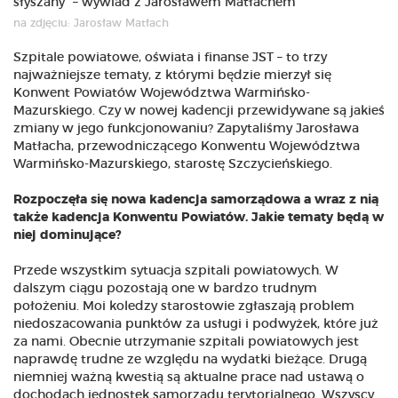
na zdjęciu: Jarosław Matłach
Szpitale powiatowe, oświata i finanse JST – to trzy
najważniejsze tematy, z którymi będzie mierzył się
Konwent Powiatów Województwa Warmińsko-
Mazurskiego. Czy w nowej kadencji przewidywane są jakieś
zmiany w jego funkcjonowaniu? Zapytaliśmy Jarosława
Matłacha, przewodniczącego Konwentu Województwa
Warmińsko-Mazurskiego, starostę Szczycieńskiego.
Rozpoczęła się nowa kadencja samorządowa a wraz z nią
także kadencja Konwentu Powiatów. Jakie tematy będą w
niej dominujące?
Przede wszystkim sytuacja szpitali powiatowych. W
dalszym ciągu pozostają one w bardzo trudnym
położeniu. Moi koledzy starostowie zgłaszają problem
niedoszacowania punktów za usługi i podwyżek, które już
za nami. Obecnie utrzymanie szpitali powiatowych jest
naprawdę trudne ze względu na wydatki bieżące. Drugą
niemniej ważną kwestią są aktualne prace nad ustawą o
dochodach jednostek samorządu terytorialnego. Wszyscy