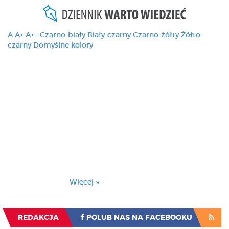
A
A+
A++
Czarno-biały
Biały-czarny
Czarno-żółty
Żółto-
czarny
Domyślne kolory
Ten serwis używa
cookies i podobnych
technologii, brak
zmiany ustawienia
przeglądarki oznacza
zgodę na to.
Brak zmiany ustawienia przeglądarki oznacza
zgodę na to.
Więcej »
Zrozumiałem
REDAKCJA
POLUB NAS NA FACEBOOKU