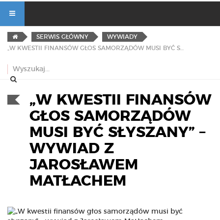
SERWIS GŁÓWNY
WYWIADY
„W KWESTII FINANSÓW GŁOS SAMORZĄDÓW MUSI BYĆ SŁYSZANY” – WYWIAD Z JAROSŁAWEM MATŁACHEM
„W KWESTII FINANSÓW
GŁOS SAMORZĄDÓW
MUSI BYĆ SŁYSZANY” –
WYWIAD Z
JAROSŁAWEM
MATŁACHEM