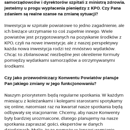
samorządowców i dyrektorów szpitali z ministrą zdrowia,
jesteśmy u progu wypłacenia pieniędzy z KPO. Czy Pana
zdaniem są realne szanse na zmianę sytuacji?
Inwestycja w szpitale powiatowe to jedno zagadnienie, ale
ich bieżące utrzymanie to coś zupełnie innego. Wiele
powiatów jest przygotowanych na pozyskanie środków z
KPO, czyli na nowe inwestycje, ale z naszej perspektywy
każda nowa inwestycja rodzi też mnóstwo wydatków.
Chcąc to zbilansować niezbędne jest określenie formuły
pomiędzy wydatkami samorządów a otrzymywanymi
środkami.
Czy jako przewodniczący Konwentu Powiatów planuje
Pan jakiego zmiany w jego funkcjonowaniu?
Naszym priorytetem będą regularne spotkania. W każdym
miesiącu z koleżankami i kolegami starostami spotykamy
się online, natomiast raz na kwartał nasze spotkania będą
odbywały się stacjonarnie. Chcemy, aby nasze Konwenty
były bardziej urozmaicone, dlatego planujemy na nasze
spotkania zapraszać gości, ekspertów w danych