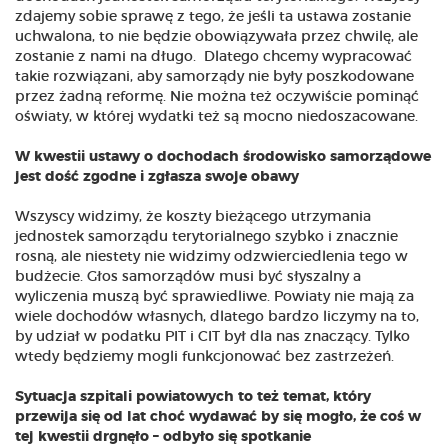
zdajemy sobie sprawę z tego, że jeśli ta ustawa zostanie
uchwalona, to nie będzie obowiązywała przez chwilę, ale
zostanie z nami na długo. Dlatego chcemy wypracować
takie rozwiązani, aby samorządy nie były poszkodowane
przez żadną reformę. Nie można też oczywiście pominąć
oświaty, w której wydatki też są mocno niedoszacowane.
W kwestii ustawy o dochodach środowisko samorządowe
jest dość zgodne i zgłasza swoje obawy
Wszyscy widzimy, że koszty bieżącego utrzymania
jednostek samorządu terytorialnego szybko i znacznie
rosną, ale niestety nie widzimy odzwierciedlenia tego w
budżecie. Głos samorządów musi być słyszalny a
wyliczenia muszą być sprawiedliwe. Powiaty nie mają za
wiele dochodów własnych, dlatego bardzo liczymy na to,
by udział w podatku PIT i CIT był dla nas znaczący. Tylko
wtedy będziemy mogli funkcjonować bez zastrzeżeń.
Sytuacja szpitali powiatowych to też temat, który
przewija się od lat choć wydawać by się mogło, że coś w
tej kwestii drgnęło – odbyło się spotkanie