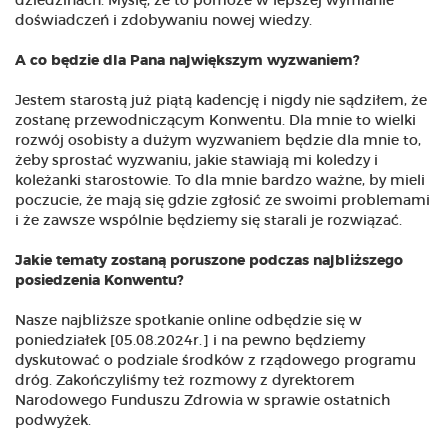
dziedzinach. Myślę, że to pomoże w lepszej wymianie
doświadczeń i zdobywaniu nowej wiedzy.
A co będzie dla Pana największym wyzwaniem?
Jestem starostą już piątą kadencję i nigdy nie sądziłem, że
zostanę przewodniczącym Konwentu. Dla mnie to wielki
rozwój osobisty a dużym wyzwaniem będzie dla mnie to,
żeby sprostać wyzwaniu, jakie stawiają mi koledzy i
koleżanki starostowie. To dla mnie bardzo ważne, by mieli
poczucie, że mają się gdzie zgłosić ze swoimi problemami
i że zawsze wspólnie będziemy się starali je rozwiązać.
Jakie tematy zostaną poruszone podczas najbliższego
posiedzenia Konwentu?
Nasze najbliższe spotkanie online odbędzie się w
poniedziałek [05.08.2024r.] i na pewno będziemy
dyskutować o podziale środków z rządowego programu
dróg. Zakończyliśmy też rozmowy z dyrektorem
Narodowego Funduszu Zdrowia w sprawie ostatnich
podwyżek.