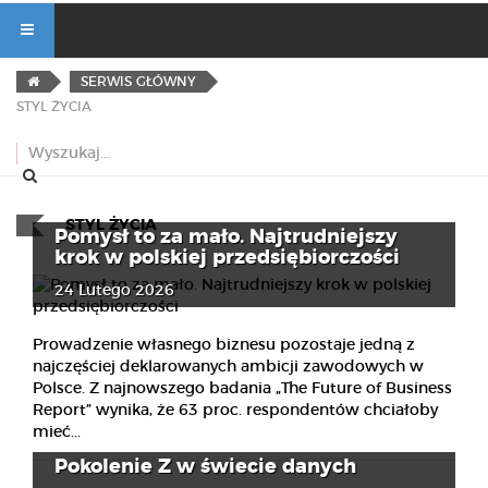
SERWIS GŁÓWNY
STYL ŻYCIA
STYL ŻYCIA
Pomysł to za mało. Najtrudniejszy
krok w polskiej przedsiębiorczości
24 Lutego 2026
Prowadzenie własnego biznesu pozostaje jedną z
najczęściej deklarowanych ambicji zawodowych w
Polsce. Z najnowszego badania „The Future of Business
Report” wynika, że 63 proc. respondentów chciałoby
mieć...
Pokolenie Z w świecie danych