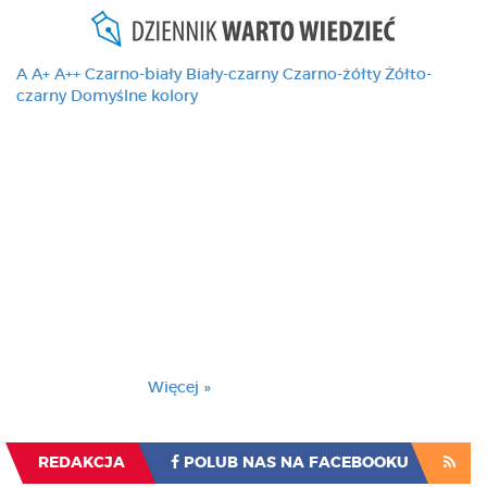
A
A+
A++
Czarno-biały
Biały-czarny
Czarno-żółty
Żółto-
czarny
Domyślne kolory
Ten serwis używa
cookies i podobnych
technologii, brak
zmiany ustawienia
przeglądarki oznacza
zgodę na to.
Brak zmiany ustawienia przeglądarki oznacza
zgodę na to.
Więcej »
Zrozumiałem
REDAKCJA
POLUB NAS NA FACEBOOKU