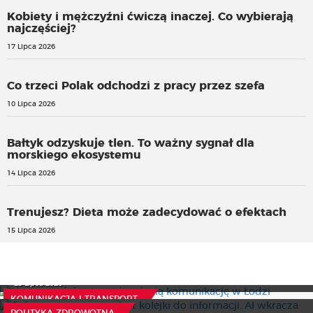
Kobiety i mężczyźni ćwiczą inaczej. Co wybierają
najczęściej?
17 Lipca 2026
Co trzeci Polak odchodzi z pracy przez szefa
10 Lipca 2026
Bałtyk odzyskuje tlen. To ważny sygnał dla
morskiego ekosystemu
14 Lipca 2026
Trenujesz? Dieta może zadecydować o efektach
15 Lipca 2026
Nowe wiadukty i tunel zmienią komunikację w Łodzi
Cyfrowy asystent zamiast kolejki do informacji. AI
23 Lipca 2026
wkracza do ochrony zdrowia
KOMUNIKACJA I TRANSPORT
Koniec z lodem na naczepach? Rusza nowa inwestycja
28 Lipca 2026