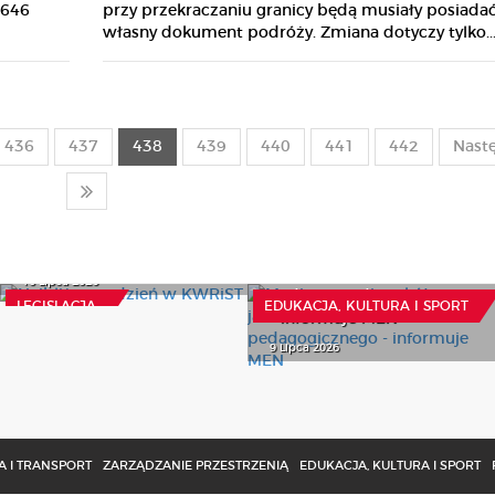
 646
przy przekraczaniu granicy będą musiały posiada
własny dokument podróży. Zmiana dotyczy tylko..
436
437
438
439
440
441
442
Nast
Najbliższy tydzień w
Monitorowanie szkół
KWRiST
wraca jako forma
10 Lipca 2026
nadzoru pedagogicznego
LEGISLACJA
EDUKACJA, KULTURA I SPORT
- informuje MEN
9 Lipca 2026
 I TRANSPORT
ZARZĄDZANIE PRZESTRZENIĄ
EDUKACJA, KULTURA I SPORT