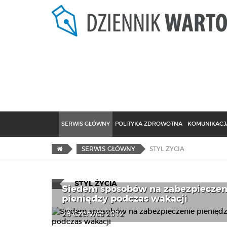
SERWIS GŁÓWNY
POLITYKA ZDROWOTNA
KOMUNIKACJA
STYL ŻYCIA
SERWIS GŁÓWNY
STYL ŻYCIA
Siedem sposobów na zabezpieczen
pieniędzy podczas wakacji
28 Czerwca 2012