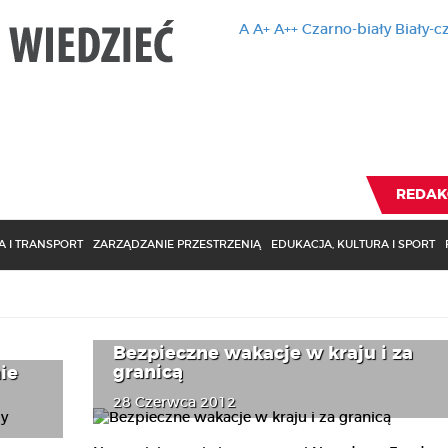
A
A+
A++
Czarno-biały
Biały-c
Ten serwis 
zmiany usta
Brak zmiany ustawienia p
REDAK
 I TRANSPORT
ZARZĄDZANIE PRZESTRZENIĄ
EDUKACJA, KULTURA I SPORT
Bezpieczne wakacje w kraju i za
granicą
ie
28 Czerwca 2012