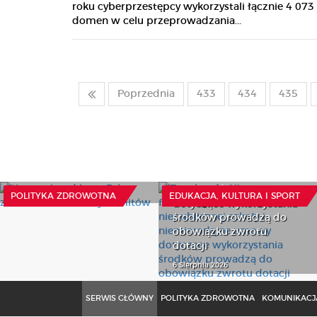
roku cyberprzestępcy wykorzystali łącznie 4 073
domen w celu przeprowadzania...
Poprzednia
433
434
435
Kortyzol pod lupą. Fakty
Z wokandy: Niepewna
zamiast internetowych
frekwencja uczniów
mitów
niepublicznej szkoły i
niemiarodajne umowy
14 Lipca 2026
POLITYKA ZDROWOTNA
EDUKACJA, KULTURA I SPORT
dotyczące wykorzystania
środków prowadzą do
obowiązku zwrotu
dotacji
6 Sierpnia 2026
SERWIS GŁÓWNY
POLITYKA ZDROWOTNA
KOMUNIKACJA