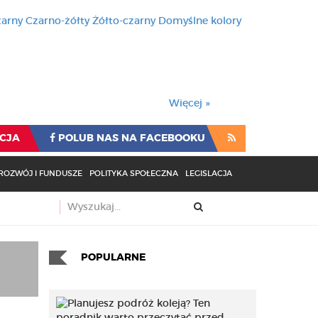
zarny
Czarno-żółty
Żółto-czarny
Domyślne kolory
używa cookies i podobnych t
wienia przeglądarki oznacza
rzeglądarki oznacza zgodę na to.
Więcej »
CJA
POLUB NAS NA FACEBOOKU
ROZWÓJ I FUNDUSZE
POLITYKA SPOŁECZNA
LEGISLACJA
POPULARNE