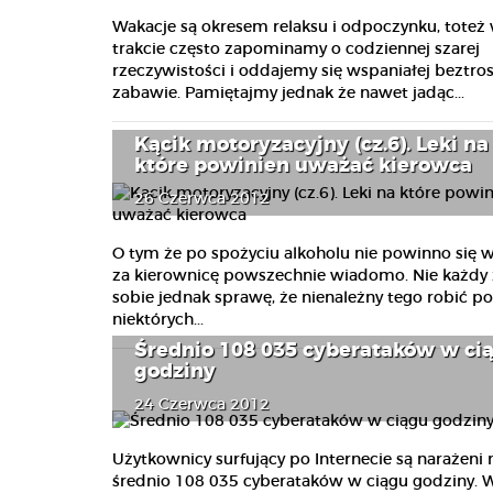
Wakacje są okresem relaksu i odpoczynku, toteż 
trakcie często zapominamy o codziennej szarej
rzeczywistości i oddajemy się wspaniałej beztros
zabawie. Pamiętajmy jednak że nawet jadąc...
Kącik motoryzacyjny (cz.6). Leki na
które powinien uważać kierowca
26 Czerwca 2012
O tym że po spożyciu alkoholu nie powinno się 
za kierownicę powszechnie wiadomo. Nie każdy 
sobie jednak sprawę, że nienależny tego robić po
niektórych...
Średnio 108 035 cyberataków w ci
godziny
24 Czerwca 2012
Użytkownicy surfujący po Internecie są narażeni 
średnio 108 035 cyberataków w ciągu godziny. 