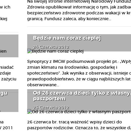
Na swojej stronie internetowej Narodowy Fundus
w ich
Zdrowia opublikował informację o tym, jak zadba
bezpieczeństwo zdrowotne podczas wakacji w kra
kiej
granicą. Fundusz zaleca, aby koniecznie...
Będzie nam coraz cieplej
24 Czerwca 2012
Synoptycy z IMGW podsumowali projekt pt.: „Wp
wsiadać
zmian klimatu na środowisko, gospodarkę i
zdaje
społeczeństwo”. Jak wynika z obserwacji, istnieje
 zażyciu
prawdopodobieństwo, że w ciągu najbliższych lat
obserwowane...
ągu
Od 26 czerwca dzieci tylko z własn
paszportem
23 Czerwca 2012
na
26 czerwca br. tracą ważność wpisy dzieci do
W 2011
paszportów rodziców. Oznacza to, że wszystkie dz