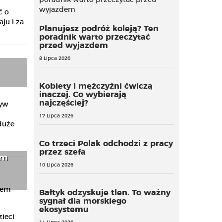
z
ć o
ju i za
Planujesz podróż koleją? Ten
poradnik warto przeczytać
przed wyjazdem
8 Lipca 2026
Kobiety i mężczyźni ćwiczą
inaczej. Co wybierają
najczęściej?
ływ
17 Lipca 2026
 duże
Co trzeci Polak odchodzi z pracy
przez szefa
ym
10 Lipca 2026
Bałtyk odzyskuje tlen. To ważny
sygnał dla morskiego
ekosystemu
ieci