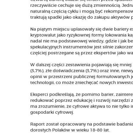
rzeczywiście cechuje się dużą zmiennością. Jedn
naturalną częścią cyklu i mogą być rekompensow
traktują spadki jako okazję do zakupu aktywów po
Na piątym miejscu uplasowały się dwie bariery e
kryptowalut jako ryzykownej formy lokowania ka
nadal nie ma podstawowej wiedzy, gdzie i jak be
spekulacyjnych instrumentów jest silnie zakorzen
częściej postrzegane są przez ekspertów jako w
W dalszej części zestawienia pojawiają się mnie
(3,7%), złe doświadczenia (3,7%) oraz inne, nie
opinii w przestrzeni publicznej formułowanych j
technologii, co może zniechęcać nowych inwest
Eksperci podkreślają, że pomimo barier, zainte
redukować poprzez edukację i rozwój narzędzi
ma zrozumienie, że cyfrowe aktywa to nie tylko 
gospodarki cyfrowej.
Raport został opracowany na podstawie badan
dorosłych Polaków w wieku 18–80 lat.