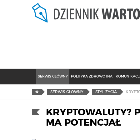
SERWIS GŁÓWNY
POLITYKA ZDROWOTNA
KOMUNIKACJA
SERWIS GŁÓWNY
STYL ŻYCIA
KRYPTOWALUTY? P
MA POTENCJAŁ