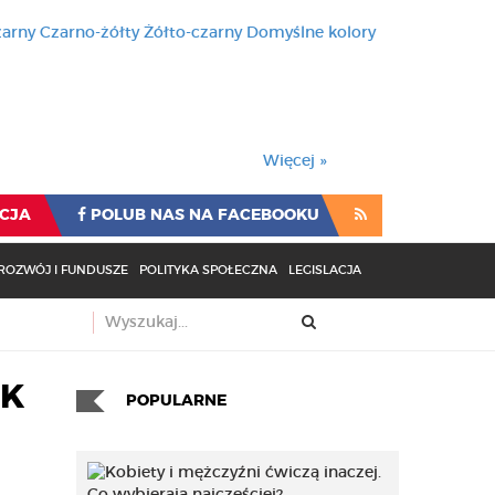
zarny
Czarno-żółty
Żółto-czarny
Domyślne kolory
używa cookies i podobnych t
wienia przeglądarki oznacza
rzeglądarki oznacza zgodę na to.
Więcej »
CJA
POLUB NAS NA FACEBOOKU
ROZWÓJ I FUNDUSZE
POLITYKA SPOŁECZNA
LEGISLACJA
EK
POPULARNE