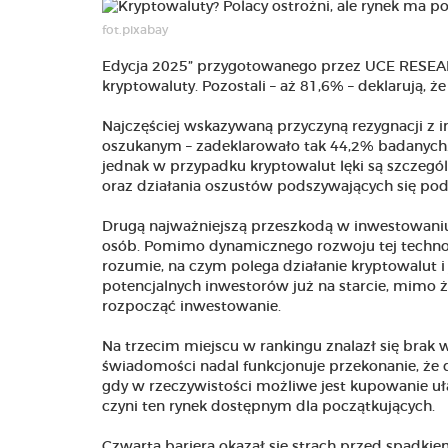
fot.pixabay
Edycja 2025” przygotowanego przez UCE RESEAR
kryptowaluty. Pozostali – aż 81,6% – deklarują, 
Najczęściej wskazywaną przyczyną rezygnacji z 
oszukanym – zadeklarowało tak 44,2% badanych.
jednak w przypadku kryptowalut lęki są szczegól
oraz działania oszustów podszywających się po
Drugą najważniejszą przeszkodą w inwestowaniu 
osób. Pomimo dynamicznego rozwoju tej technolog
rozumie, na czym polega działanie kryptowalut i j
potencjalnych inwestorów już na starcie, mimo ż
rozpocząć inwestowanie.
Na trzecim miejscu w rankingu znalazł się brak
świadomości nadal funkcjonuje przekonanie, że
gdy w rzeczywistości możliwe jest kupowanie uła
czyni ten rynek dostępnym dla początkujących.
Czwartą barierą okazał się strach przed spadki