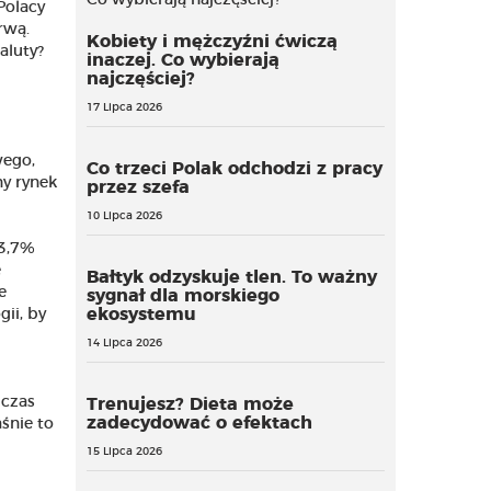
Polacy
rwą.
Kobiety i mężczyźni ćwiczą
aluty?
inaczej. Co wybierają
najczęściej?
17 Lipca 2026
wego,
Co trzeci Polak odchodzi z pracy
ny rynek
przez szefa
10 Lipca 2026
33,7%
e
Bałtyk odzyskuje tlen. To ważny
e
sygnał dla morskiego
ekosystemu
ii, by
14 Lipca 2026
dczas
Trenujesz? Dieta może
zadecydować o efektach
śnie to
15 Lipca 2026