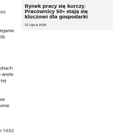
Rynek pracy się kurczy.
Pracownicy 50+ stają się
sto
kluczowi dla gospodarki
23 Lipca 2026
zeganie
sób
ediach
 wiele
tej
nie
enie
e 1032