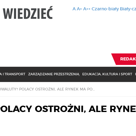
A
A+
A++
Czarno-biały
Biały-c
Ten serwis 
zmiany usta
Brak zmiany ustawienia p
REDAK
 I TRANSPORT
ZARZĄDZANIE PRZESTRZENIĄ
EDUKACJA, KULTURA I SPORT
KRYPTOWALUTY? POLACY OSTROŻNI, ALE RYNEK MA POTENCJAŁ
OLACY OSTROŻNI, ALE RYN