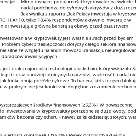
Mimo rosnącej popularności kryptowalut na świecie, 
nadal podchodzą do cyfrowych aktywów z dużą reze
Jak wynika z raportu „Jak Polacy inwestują w kryptow
CH i Ari10, tylko 18,4% respondentów aktywnie inwestuje w
że nie inwestują, a główną barierą są obawy przed oszustwem.
inwestowania w kryptowaluty jest właśnie strach przed byciem
 Problem cyberprzestępczości dotyczy całego sektora finanso
nie silne ze względu na anonimowość transakcji, nieuregulowa
d doradców inwestycyjnych.
jest brak znajomości technologii blockchain, który wskazało 
ii i coraz bardziej intuicyjnych narzędzi, wiele osób nadal ni
ak funkcjonują portfele cyfrowe. To bariera, która często blokuj
e w praktyce nie jest konieczne dogłębne zrozumienie technolog
 wystarczających środków finansowych (25,3%). W powszechnej
 do inwestowania w kryptowaluty potrzebne są duże kwoty, po
mków bitcoina czy etheru – nawet za kilkadziesiąt złotych. Wła
em wartości kryptowalut (24,2%). Rynek cyfrowych aktywów