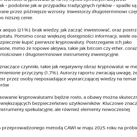
ak – podobnie jak w przypadku tradycyjnych rynków – spadki są
ane przez późniejsze wzrosty. Inwestorzy długoterminowi czę
 niższej cenie.
x aequo (21%): brak wiedzy, jak zacząć inwestować, oraz postr
pitału. Pomimo coraz większej dostępności informacji, wiele o
zpiecznie kupić pierwsze kryptowaluty. Postrzeganie ich jako
ione, mimo że topowe aktywa, takie jak bitcoin czy ether, coraz
artościowe i długoterminowe instrumenty inwestycyjne.
j znaczące czynniki, takie jak negatywny obraz kryptowalut w m
wymienione przyczyny (1,7%). Autorzy raportu zwracają uwagę, że
est przez osoby nieposiadające wystarczającej wiedzy na temat 
orów.
resowanie kryptowalutami będzie rosło, a obawy można skutecz
 zwiększających bezpieczeństwo użytkowników. Kluczowe znacz
instrumenty spekulacyjne, ale również elementy nowoczesnej
ia przeprowadzonego metodą CAWI w maju 2025 roku na próbi