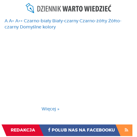
A
A+
A++
Czarno-biały
Biały-czarny
Czarno-żółty
Żółto-
czarny
Domyślne kolory
Ten serwis używa
cookies i podobnych
technologii, brak
zmiany ustawienia
przeglądarki oznacza
zgodę na to.
Brak zmiany ustawienia przeglądarki oznacza
zgodę na to.
Więcej »
Zrozumiałem
REDAKCJA
POLUB NAS NA FACEBOOKU