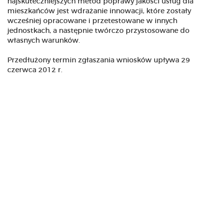
najskuteczniejszych metod poprawy jakości usług dla
mieszkańców jest wdrażanie innowacji, które zostały
wcześniej opracowane i przetestowane w innych
jednostkach, a następnie twórczo przystosowane do
własnych warunków.
Przedłużony termin zgłaszania wniosków upływa 29
czerwca 2012 r.
Szczegóły, w tym ulotka promocyjna i broszura
konkursowa, dostępne są
tutaj.
Niedz., 17 Czrw. 2012
0 Komentarzy
Dodane przez: Rafał Rudka
DODAJ KOMENTARZ
JComments