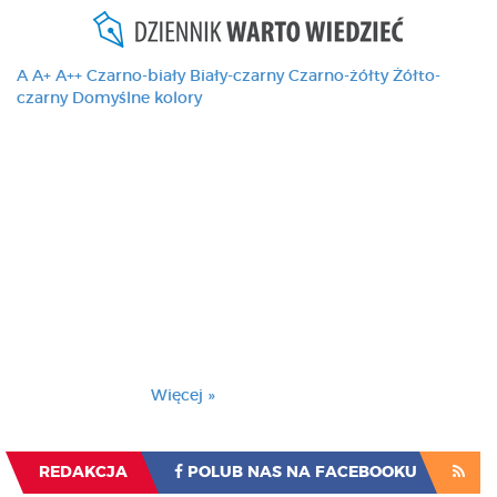
A
A+
A++
Czarno-biały
Biały-czarny
Czarno-żółty
Żółto-
czarny
Domyślne kolory
Ten serwis używa
cookies i podobnych
technologii, brak
zmiany ustawienia
przeglądarki oznacza
zgodę na to.
Brak zmiany ustawienia przeglądarki oznacza
zgodę na to.
Więcej »
Zrozumiałem
REDAKCJA
POLUB NAS NA FACEBOOKU