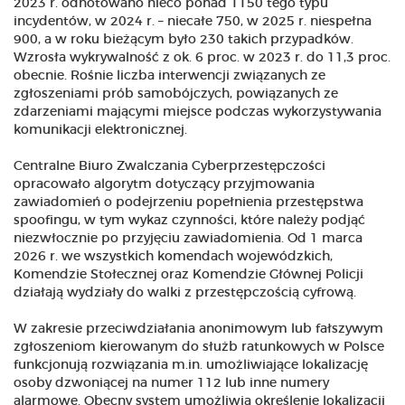
2023 r. odnotowano nieco ponad 1150 tego typu
incydentów, w 2024 r. – niecałe 750, w 2025 r. niespełna
900, a w roku bieżącym było 230 takich przypadków.
Wzrosła wykrywalność z ok. 6 proc. w 2023 r. do 11,3 proc.
obecnie. Rośnie liczba interwencji związanych ze
zgłoszeniami prób samobójczych, powiązanych ze
zdarzeniami mającymi miejsce podczas wykorzystywania
komunikacji elektronicznej.
Centralne Biuro Zwalczania Cyberprzestępczości
opracowało algorytm dotyczący przyjmowania
zawiadomień o podejrzeniu popełnienia przestępstwa
spoofingu, w tym wykaz czynności, które należy podjąć
niezwłocznie po przyjęciu zawiadomienia. Od 1 marca
2026 r. we wszystkich komendach wojewódzkich,
Komendzie Stołecznej oraz Komendzie Głównej Policji
działają wydziały do walki z przestępczością cyfrową.
W zakresie przeciwdziałania anonimowym lub fałszywym
zgłoszeniom kierowanym do służb ratunkowych w Polsce
funkcjonują rozwiązania m.in. umożliwiające lokalizację
osoby dzwoniącej na numer 112 lub inne numery
alarmowe. Obecny system umożliwia określenie lokalizacji