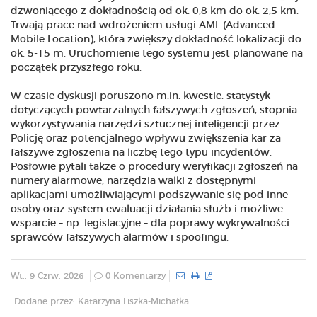
dzwoniącego z dokładnością od ok. 0,8 km do ok. 2,5 km.
Trwają prace nad wdrożeniem usługi AML (Advanced
Mobile Location), która zwiększy dokładność lokalizacji do
ok. 5-15 m. Uruchomienie tego systemu jest planowane na
początek przyszłego roku.
W czasie dyskusji poruszono m.in. kwestie: statystyk
dotyczących powtarzalnych fałszywych zgłoszeń, stopnia
wykorzystywania narzędzi sztucznej inteligencji przez
Policję oraz potencjalnego wpływu zwiększenia kar za
fałszywe zgłoszenia na liczbę tego typu incydentów.
Posłowie pytali także o procedury weryfikacji zgłoszeń na
numery alarmowe, narzędzia walki z dostępnymi
aplikacjami umożliwiającymi podszywanie się pod inne
osoby oraz system ewaluacji działania służb i możliwe
wsparcie – np. legislacyjne – dla poprawy wykrywalności
sprawców fałszywych alarmów i spoofingu.
Wt., 9 Czrw. 2026
0 Komentarzy
Dodane przez: Katarzyna Liszka-Michałka