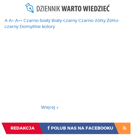
A
A+
A++
Czarno-biały
Biały-czarny
Czarno-żółty
Żółto-
czarny
Domyślne kolory
Ten serwis używa
cookies i podobnych
technologii, brak
zmiany ustawienia
przeglądarki oznacza
zgodę na to.
Brak zmiany ustawienia przeglądarki oznacza
zgodę na to.
Więcej »
Zrozumiałem
REDAKCJA
POLUB NAS NA FACEBOOKU