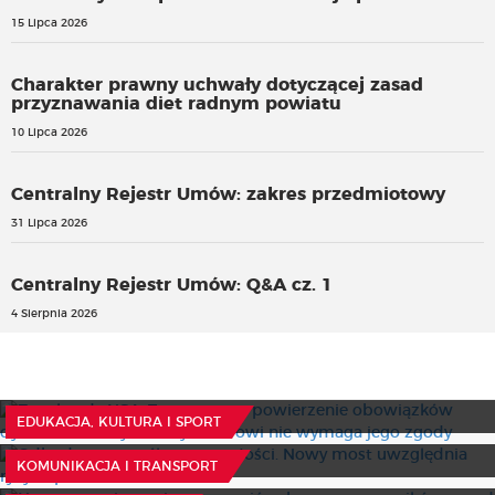
15 Lipca 2026
Charakter prawny uchwały dotyczącej zasad
przyznawania diet radnym powiatu
10 Lipca 2026
Centralny Rejestr Umów: zakres przedmiotowy
31 Lipca 2026
Centralny Rejestr Umów: Q&A cz. 1
4 Sierpnia 2026
Z wokandy NSA: Tymczasowe powierzenie obowiązków
dyrektora szkoły wicedyrektorowi nie wymaga jego
zgody
Odbudowa z myślą o przyszłości. Nowy most uwzględnia
30 Lipca 2026
EDUKACJA, KULTURA I SPORT
ryzyko powodziowe
Nowe przepisy mają wzmocnić ochronę pracowników
29 Lipca 2026
KOMUNIKACJA I TRANSPORT
przed mobbingiem i dyskryminacją