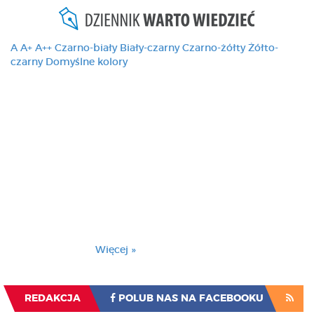
A
A+
A++
Czarno-biały
Biały-czarny
Czarno-żółty
Żółto-
czarny
Domyślne kolory
Ten serwis używa
cookies i podobnych
technologii, brak
zmiany ustawienia
przeglądarki oznacza
zgodę na to.
Brak zmiany ustawienia przeglądarki oznacza
zgodę na to.
Więcej »
Zrozumiałem
REDAKCJA
POLUB NAS NA FACEBOOKU