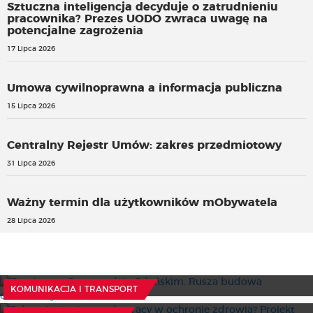
Sztuczna inteligencja decyduje o zatrudnieniu
pracownika? Prezes UODO zwraca uwagę na
potencjalne zagrożenia
17 Lipca 2026
Umowa cywilnoprawna a informacja publiczna
15 Lipca 2026
Centralny Rejestr Umów: zakres przedmiotowy
31 Lipca 2026
Ważny termin dla użytkowników mObywatela
28 Lipca 2026
Przełom w Starogardzie Gdańskim. Rusza budowa
obwodnicy
Jak zmienią się zasady pracy w ochronie zdrowia? Projekt
6 Sierpnia 2026
KOMUNIKACJA I TRANSPORT
trafił do konsultacji
W Sejmie o dostępności w edukacji i wspieraniu rozwoju