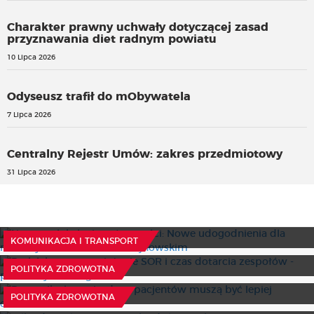
Charakter prawny uchwały dotyczącej zasad
przyznawania diet radnym powiatu
10 Lipca 2026
Odyseusz trafił do mObywatela
7 Lipca 2026
Centralny Rejestr Umów: zakres przedmiotowy
31 Lipca 2026
Na rzecz lokalnej społeczności: Nowe udogodnienia dla
rowerzystów w Powiecie Hajnowskim
Brak lekarzy, przeciążenie SOR i czas dotarcia zespołów -
30 Lipca 2026
KOMUNIKACJA I TRANSPORT
problemy PRM wg. NIK
Rzecznik alarmuje: dane pacjentów muszą być lepiej
21 Lipca 2026
POLITYKA ZDROWOTNA
chronione
Tylko do 20 lipca można składać wnioski w programie
15 Lipca 2026
POLITYKA ZDROWOTNA
Pracownia Orkiestr Dętych: Teksty i multimedia