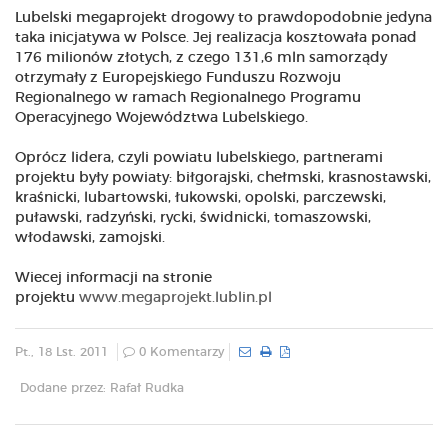
Lubelski megaprojekt drogowy to prawdopodobnie jedyna
taka inicjatywa w Polsce. Jej realizacja kosztowała ponad
176 milionów złotych, z czego 131,6 mln samorządy
otrzymały z Europejskiego Funduszu Rozwoju
Regionalnego w ramach Regionalnego Programu
Operacyjnego Województwa Lubelskiego.
Oprócz lidera, czyli powiatu lubelskiego, partnerami
projektu były powiaty: biłgorajski, chełmski, krasnostawski,
kraśnicki, lubartowski, łukowski, opolski, parczewski,
puławski, radzyński, rycki, świdnicki, tomaszowski,
włodawski, zamojski.
Wiecej informacji na stronie
projektu
www.megaprojekt.lublin.pl
Pt., 18 Lst. 2011
0 Komentarzy
Dodane przez: Rafał Rudka