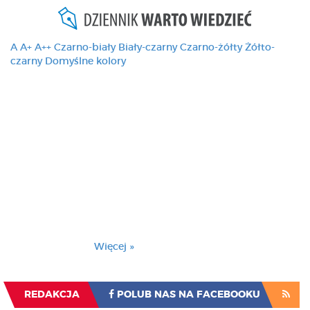
A
A+
A++
Czarno-biały
Biały-czarny
Czarno-żółty
Żółto-
czarny
Domyślne kolory
Ten serwis używa
cookies i podobnych
technologii, brak
zmiany ustawienia
przeglądarki oznacza
zgodę na to.
Brak zmiany ustawienia przeglądarki oznacza
zgodę na to.
Więcej »
Zrozumiałem
REDAKCJA
POLUB NAS NA FACEBOOKU