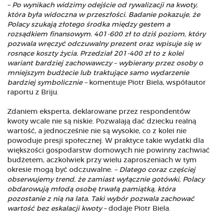
– Po wynikach widzimy odejście od rywalizacji na kwoty,
która była widoczna w przeszłości. Badanie pokazuje, że
Polacy szukają złotego środka między gestem a
rozsądkiem finansowym. 401-600 zł to dziś poziom, który
pozwala wręczyć odczuwalny prezent oraz wpisuje się w
rosnące koszty życia. Przedział 201-400 zł to z kolei
wariant bardziej zachowawczy – wybierany przez osoby o
mniejszym budżecie lub traktujące samo wydarzenie
bardziej symbolicznie –
komentuje Piotr Biela, współautor
raportu z Briju.
Zdaniem eksperta, deklarowane przez respondentów
kwoty wcale nie są niskie. Pozwalają dać dziecku realną
wartość, a jednocześnie nie są wysokie, co z kolei nie
powoduje presji społecznej. W praktyce takie wydatki dla
większości gospodarstw domowych nie powinny zachwiać
budżetem, aczkolwiek przy wielu zaproszeniach w tym
okresie mogą być odczuwalne.
– Dlatego coraz częściej
obserwujemy trend, że zamiast wyłącznie gotówki, Polacy
obdarowują młodą osobę trwałą pamiątką, która
pozostanie z nią na lata. Taki wybór pozwala zachować
wartość bez eskalacji kwoty –
dodaje Piotr Biela.