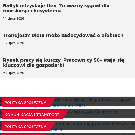
Bałtyk odzyskuje tlen. To ważny sygnał dla
morskiego ekosystemu
14 Lipca 2026
Trenujesz? Dieta może zadecydować o efektach
15 Lipca 2026
Rynek pracy się kurczy. Pracownicy 50+ stają się
kluczowi dla gospodarki
23 Lipca 2026
NIW-CRSO szuka gospodarza wielkiej Gali
podsumowującej Międzynarodowy Rok Wolontariatu
2026
Powrót „Funduszu Dróg Samorządowych. Co jeszcze
7 Sierpnia 2026
POLITYKA SPOŁECZNA
zmienia projekt?
Nowe przepisy mają wzmocnić ochronę pracowników
24 Lipca 2026
KOMUNIKACJA I TRANSPORT
przed mobbingiem i dyskryminacją
Sztuczna inteligencja decyduje o zatrudnieniu
pracownika? Prezes UODO zwraca uwagę na potencjalne
7 Sierpnia 2026
POLITYKA SPOŁECZNA
zagrożenia