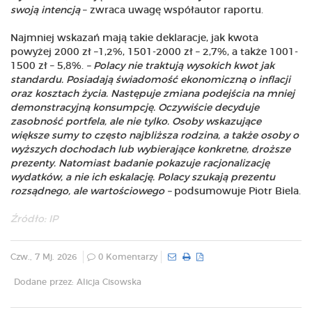
swoją intencją
– zwraca uwagę współautor raportu.
Najmniej wskazań mają takie deklaracje, jak kwota
powyżej 2000 zł –1,2%, 1501-2000 zł – 2,7%, a także 1001-
1500 zł – 5,8%.
– Polacy nie traktują wysokich kwot jak
standardu. Posiadają świadomość ekonomiczną o inflacji
oraz kosztach życia. Następuje zmiana podejścia na mniej
demonstracyjną konsumpcję. Oczywiście decyduje
zasobność portfela, ale nie tylko. Osoby wskazujące
większe sumy to często najbliższa rodzina, a także osoby o
wyższych dochodach lub wybierające konkretne, droższe
prezenty. Natomiast badanie pokazuje racjonalizację
wydatków, a nie ich eskalację. Polacy szukają prezentu
rozsądnego, ale wartościowego –
podsumowuje Piotr Biela.
Źródło: IP
Czw., 7 Mj. 2026
0 Komentarzy
Dodane przez: Alicja Cisowska