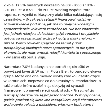
Z kolei 12,5% badanych wskazało na 801-1000 zł, 9% –
601-800 zł, a 8,4% – do 200 zł. Według współautora
raportu, te wyniki to klasyczny efekt kilku nakładających się
czynników.
– W zakresie sytuacji finansowej widzimy
rozwarstwienie podobne, jak ma to miejsce w naszym
społeczeństwie w kwestii zamożności. Nie bez znaczenia
jest jednak relacja z dzieckiem, gdyż rodzina i przyjaciele
gotowi są przeznaczać wyższe kwoty, a dalsi znajomi –
niższe. Warto również spojrzeć na temat przez
perspektywę lokalnych norm społecznych. To nie tylko
ekonomia, ale miks emocji, relacji i kontekstu społecznego
–
wyjaśnia ekspert z Briju.
Natomiast 7,6% badanych nie potrafi się określić w
powyższej kwestii. W opinii Piotra Bieli, to bardzo ciekawa
grupa. Może ona obejmować osoby rzadko uczestniczące
w komuniach, niepewne co do aktualnych „standardów”, a
także takie, które uzależniają decyzję od sytuacji
finansowej lub nawet relacji osobistych.
– To sygnał, że
normy społeczne nie są już jednoznaczne. W mojej ocenie,
goście powinni się kierować rozsądkiem, czyli charakterem
wydarzenia, relacją z dzieckiem, własnym budżetem i