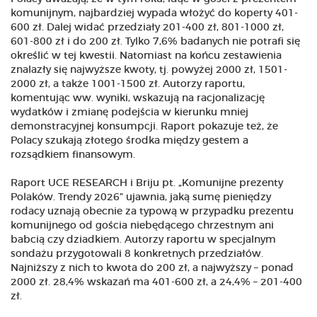
komunijnym, najbardziej wypada włożyć do koperty 401-
600 zł. Dalej widać przedziały 201-400 zł, 801-1000 zł,
601-800 zł i do 200 zł. Tylko 7,6% badanych nie potrafi się
określić w tej kwestii. Natomiast na końcu zestawienia
znalazły się najwyższe kwoty, tj. powyżej 2000 zł, 1501-
2000 zł, a także 1001-1500 zł. Autorzy raportu,
komentując ww. wyniki, wskazują na racjonalizację
wydatków i zmianę podejścia w kierunku mniej
demonstracyjnej konsumpcji. Raport pokazuje też, że
Polacy szukają złotego środka między gestem a
rozsądkiem finansowym.
Raport UCE RESEARCH i Briju pt. „Komunijne prezenty
Polaków. Trendy 2026” ujawnia, jaką sumę pieniędzy
rodacy uznają obecnie za typową w przypadku prezentu
komunijnego od gościa niebędącego chrzestnym ani
babcią czy dziadkiem. Autorzy raportu w specjalnym
sondażu przygotowali 8 konkretnych przedziałów.
Najniższy z nich to kwota do 200 zł, a najwyższy – ponad
2000 zł. 28,4% wskazań ma 401-600 zł, a 24,4% – 201-400
zł.