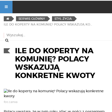
SERWIS GŁÓWNY
STYL ŻYCIA
ILE DO KOPERTY NA KOMUNIĘ? POLACY WSKAZUJĄ KONKRETNE KWOTY
ILE DO KOPERTY NA
KOMUNIĘ? POLACY
WSKAZUJĄ
KONKRETNE KWOTY
fot.canva
Polacy uważają, że w tym roku, idąc w gości z prezentem