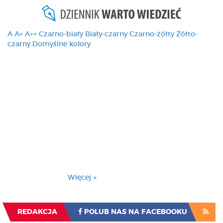
A
A+
A++
Czarno-biały
Biały-czarny
Czarno-żółty
Żółto-
czarny
Domyślne kolory
Ten serwis używa
cookies i podobnych
technologii, brak
zmiany ustawienia
przeglądarki oznacza
zgodę na to.
Brak zmiany ustawienia przeglądarki oznacza
zgodę na to.
Więcej »
Zrozumiałem
REDAKCJA
POLUB NAS NA FACEBOOKU