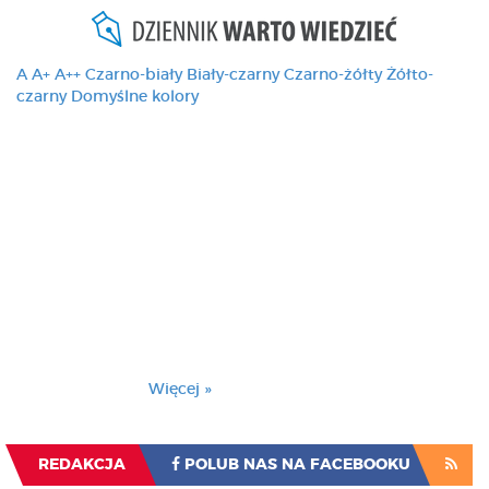
A
A+
A++
Czarno-biały
Biały-czarny
Czarno-żółty
Żółto-
czarny
Domyślne kolory
Ten serwis używa
cookies i podobnych
technologii, brak
zmiany ustawienia
przeglądarki oznacza
zgodę na to.
Brak zmiany ustawienia przeglądarki oznacza
zgodę na to.
Więcej »
Zrozumiałem
REDAKCJA
POLUB NAS NA FACEBOOKU