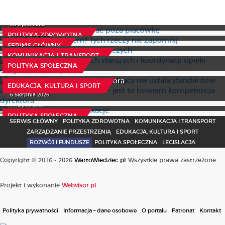
Lekarz ma prawo kierować poza placówkę
Weekend za miastem? Tych rzeczy nie zapomnij
28 Lipca 2026
Nowe prawa pasażerów lotniczych
4 Sierpnia 2026
POLITYKA ZDROWOTNA
Nowe przepisy o osobach starszych i koordynacji opieki
23 Lipca 2026
SERWIS GŁÓWNY
długoterminowej
KOMUNIKACJA I TRANSPORT
Z wokandy NSA: Organ prowadzący nie ustala
24 Lipca 2026
POLITYKA SPOŁECZNA
standardów zatrudnienia personelu szkoły - jest to
bowiem kompetencja dyrektora
EDUKACJA, KULTURA I SPORT
Studencki portfel w wakacje
6 Sierpnia 2026
17 Lipca 2026
POLITYKA SPOŁECZNA
SERWIS GŁÓWNY
POLITYKA ZDROWOTNA
KOMUNIKACJA I TRANSPORT
ZARZĄDZANIE PRZESTRZENIĄ
EDUKACJA, KULTURA I SPORT
ROZWÓJ I FUNDUSZE
POLITYKA SPOŁECZNA
LEGISLACJA
Copyright © 2016 - 2026
WartoWiedziec.pl
Wszystkie prawa zastrzeżone.
Projekt i wykonanie
Webvisor.pl
Polityka prywatności
Informacja – dane osobowe
O portalu
Patronat
Kontakt