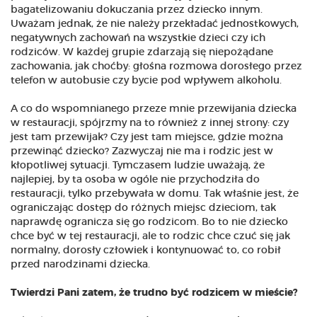
bagatelizowaniu dokuczania przez dziecko innym.
Uważam jednak, że nie należy przekładać jednostkowych,
negatywnych zachowań na wszystkie dzieci czy ich
rodziców. W każdej grupie zdarzają się niepożądane
zachowania, jak choćby: głośna rozmowa dorosłego przez
telefon w autobusie czy bycie pod wpływem alkoholu.
A co do wspomnianego przeze mnie przewijania dziecka
w restauracji, spójrzmy na to również z innej strony: czy
jest tam przewijak? Czy jest tam miejsce, gdzie można
przewinąć dziecko? Zazwyczaj nie ma i rodzic jest w
kłopotliwej sytuacji. Tymczasem ludzie uważają, że
najlepiej, by ta osoba w ogóle nie przychodziła do
restauracji, tylko przebywała w domu. Tak właśnie jest, że
ograniczając dostęp do różnych miejsc dzieciom, tak
naprawdę ogranicza się go rodzicom. Bo to nie dziecko
chce być w tej restauracji, ale to rodzic chce czuć się jak
normalny, dorosły człowiek i kontynuować to, co robił
przed narodzinami dziecka.
Twierdzi Pani zatem, że trudno być rodzicem w mieście?