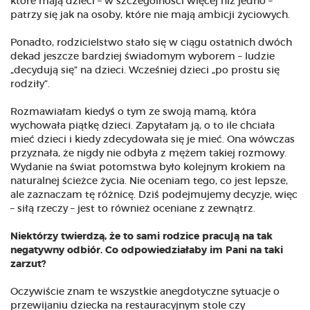
które mają dzieci – w szczególności więcej niż jedno –
patrzy się jak na osoby, które nie mają ambicji życiowych.
Ponadto, rodzicielstwo stało się w ciągu ostatnich dwóch
dekad jeszcze bardziej świadomym wyborem – ludzie
„decydują się” na dzieci. Wcześniej dzieci „po prostu się
rodziły”.
Rozmawiałam kiedyś o tym ze swoją mamą, która
wychowała piątkę dzieci. Zapytałam ją, o to ile chciała
mieć dzieci i kiedy zdecydowała się je mieć. Ona wówczas
przyznała, że nigdy nie odbyła z mężem takiej rozmowy.
Wydanie na świat potomstwa było kolejnym krokiem na
naturalnej ścieżce życia. Nie oceniam tego, co jest lepsze,
ale zaznaczam tę różnicę. Dziś podejmujemy decyzje, więc
– siłą rzeczy – jest to również oceniane z zewnątrz.
Niektórzy twierdzą, że to sami rodzice pracują na tak
negatywny odbiór. Co odpowiedziałaby im Pani na taki
zarzut?
Oczywiście znam te wszystkie anegdotyczne sytuacje o
przewijaniu dziecka na restauracyjnym stole czy