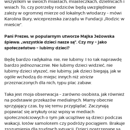
wszystkim w swoich miastach, miasteczkach, dzielnicach i
wsiach. To, czy potrzeby rodziców będą uwzględniane
zależy w ogromnej mierze od lokalnych włodarzy – mówi
Karolina Bury, wiceprezeska zarządu w Fundacji „Rodzic w
mieście”.
Pani Prezes, w popularnym utworze Majka Jeżowska
śpiewa: „wszystkie dzieci nasze są”. Czy my – jako
społeczeństwo – lubimy dzieci?
Będę bardzo radykalna: nie, nie lubimy. I to tak naprawdę
bardzo jednoznacznie. Nie lubimy dzieci widzieć, nie
lubimy dzieci słyszeć, nie lubimy, jak dzieci biegają, jak w
ogóle wchodzą do miejsc innych niż
stricte
przeznaczonych dla nich, typu plac zabaw.
Taka jest moja obserwacja – zarówno osobista, jak również
na podstawie przekazów medialnych. Mamy obecnie
sprzyjający czas, by się temu przyglądać. Zaczynają
pojawiać się artykuły oraz wpisy w mediach
społecznościowych o tym jak uciążliwe są dzieci podczas
wakacji, lotów samolotem czy podróży pociągiem. Brakuje
zrozumienia dla trudnych sytuacji. Dzieci postrzegane są