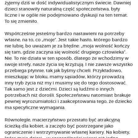
żyjemy dziś w dość indywidualistycznym świecie. Dawniej
dzieci stanowiły naturalną część społeczeństwa, były
liczne i w ogóle nie podejmowano dyskusji na ten temat.
To się zmieniło.
Współcześnie jesteśmy bardzo nastawieni na potrzeby
własne, na to, co „moje”. Jest takie hasło, którego bardzo
nie lubię, bo uważam je za błędne: „moja wolność kończy
się tam, gdzie zaczyna się wolność drugiego człowieka”.
Nie. To nie działa w ten sposób, dlatego że wchodzimy w
swoje strefy, nasze życia się krzyżują. I nie zawsze wszystko
przebiega płynnie, tak jak byśmy chcieli. Przykładowo,
mieszkając w bloku, mamy sąsiadów, którzy prowadzą
inny tryb życia niż my i musimy się do tego dostosować.
Tak samo jest z dziećmi. Dzieci są ludźmi o innych
potrzebach niż dorośli. Społeczeństwu natomiast brakuje
pewnej wyrozumiałości i zaakceptowania tego, że dziecko
ma specyficzne wymagania.
Równolegle, macierzyństwo przestało być atrakcyjną
ścieżką dla kobiet, a zaczęło być postrzegane jako
ograniczenie i wstrzymywanie własnej kariery. Na kobiety,