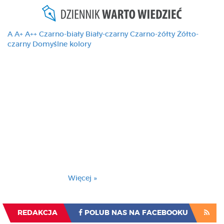
A
A+
A++
Czarno-biały
Biały-czarny
Czarno-żółty
Żółto-
czarny
Domyślne kolory
Ten serwis używa
cookies i podobnych
technologii, brak
zmiany ustawienia
przeglądarki oznacza
zgodę na to.
Brak zmiany ustawienia przeglądarki oznacza
zgodę na to.
Więcej »
Zrozumiałem
REDAKCJA
POLUB NAS NA FACEBOOKU