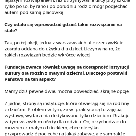
lepszym rozwiązaniem, niż utrzymywanie ulicy przy szkole
tylko po to, by rano i po południu rodzic mógł podjechać
autem pod samą placówkę.
Czy udało się wprowadzić gdzieś takie rozwiązanie na
stałe?
Tak, po tej akcji, jedna z warszawskich ulic rzeczywiście
została oddana do użytku dla dzieci. Liczymy na to, że
takich rozwiązań będzie wkrótce więcej.
Fundacja zwraca również uwagę na dostępność instytucji
kultury dla rodzin z małymi dziećmi. Dlaczego postawili
Państwo na ten aspekt?
Mamy dziś pewne dwie, można powiedzieć, skrajne opcje.
Z jednej strony są instytucje, które otwierają się na rodziny
z dziećmi. Problem w tym, że w praktyce są to zajęcia,
wystawy, wydarzenia dedykowane tylko dzieciom. Brakuje
w tym wszystkim oferty dla rodzica. On, przychodząc do
muzeum z małym dzieckiem, chce nie tylko
przyprowadzić pociechę na jakąś zabawę, ale sam także