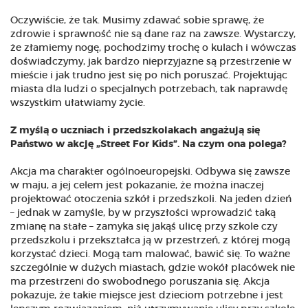
Oczywiście, że tak. Musimy zdawać sobie sprawę, że
zdrowie i sprawność nie są dane raz na zawsze. Wystarczy,
że złamiemy nogę, pochodzimy trochę o kulach i wówczas
doświadczymy, jak bardzo nieprzyjazne są przestrzenie w
mieście i jak trudno jest się po nich poruszać. Projektując
miasta dla ludzi o specjalnych potrzebach, tak naprawdę
wszystkim ułatwiamy życie.
Z myślą o uczniach i przedszkolakach angażują się
Państwo w akcję „Street For Kids”. Na czym ona polega?
Akcja ma charakter ogólnoeuropejski. Odbywa się zawsze
w maju, a jej celem jest pokazanie, że można inaczej
projektować otoczenia szkół i przedszkoli. Na jeden dzień
– jednak w zamyśle, by w przyszłości wprowadzić taką
zmianę na stałe – zamyka się jakąś ulicę przy szkole czy
przedszkolu i przekształca ją w przestrzeń, z której mogą
korzystać dzieci. Mogą tam malować, bawić się. To ważne
szczególnie w dużych miastach, gdzie wokół placówek nie
ma przestrzeni do swobodnego poruszania się. Akcja
pokazuje, że takie miejsce jest dzieciom potrzebne i jest