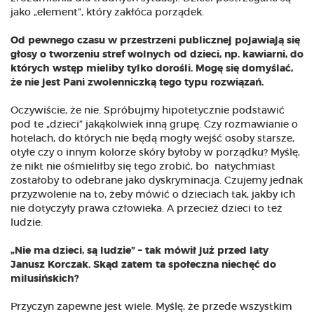
jako „element”, który zakłóca porządek.
Od pewnego czasu w przestrzeni publicznej pojawiają się
głosy o tworzeniu stref wolnych od dzieci, np. kawiarni, do
których wstęp mieliby tylko dorośli. Mogę się domyślać,
że nie jest Pani zwolenniczką tego typu rozwiązań.
Oczywiście, że nie. Spróbujmy hipotetycznie podstawić
pod te „dzieci” jakąkolwiek inną grupę. Czy rozmawianie o
hotelach, do których nie będą mogły wejść osoby starsze,
otyłe czy o innym kolorze skóry byłoby w porządku? Myślę,
że nikt nie ośmieliłby się tego zrobić, bo natychmiast
zostałoby to odebrane jako dyskryminacja. Czujemy jednak
przyzwolenie na to, żeby mówić o dzieciach tak, jakby ich
nie dotyczyły prawa człowieka. A przecież dzieci to też
ludzie.
„Nie ma dzieci, są ludzie” – tak mówił już przed laty
Janusz Korczak. Skąd zatem ta społeczna niechęć do
milusińskich?
Przyczyn zapewne jest wiele. Myślę, że przede wszystkim