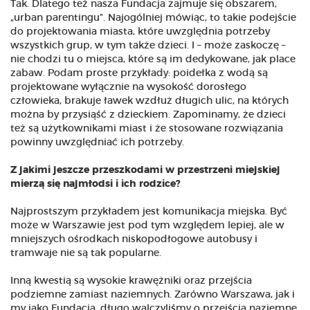
Tak. Dlatego też nasza Fundacja zajmuje się obszarem,
„urban parentingu”. Najogólniej mówiąc, to takie podejście
do projektowania miasta, które uwzględnia potrzeby
wszystkich grup, w tym także dzieci. I – może zaskoczę –
nie chodzi tu o miejsca, które są im dedykowane, jak place
zabaw. Podam proste przykłady: poidełka z wodą są
projektowane wyłącznie na wysokość dorosłego
człowieka, brakuje ławek wzdłuż długich ulic, na których
można by przysiąść z dzieckiem. Zapominamy, że dzieci
też są użytkownikami miast i że stosowane rozwiązania
powinny uwzględniać ich potrzeby.
Z jakimi jeszcze przeszkodami w przestrzeni miejskiej
mierzą się najmłodsi i ich rodzice?
Najprostszym przykładem jest komunikacja miejska. Być
może w Warszawie jest pod tym względem lepiej, ale w
mniejszych ośrodkach niskopodłogowe autobusy i
tramwaje nie są tak popularne.
Inną kwestią są wysokie krawężniki oraz przejścia
podziemne zamiast naziemnych. Zarówno Warszawa, jak i
my jako Fundacja, długo walczyliśmy o przejścia naziemne