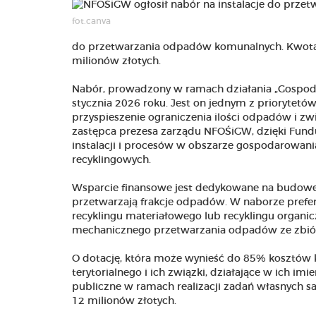
fot.canva
do przetwarzania odpadów komunalnych. Kwota
milionów złotych.
Nabór, prowadzony w ramach działania „Gospod
stycznia 2026 roku. Jest on jednym z priorytet
przyspieszenie ograniczenia ilości odpadów i zw
zastępca prezesa zarządu NFOŚiGW, dzięki Fund
instalacji i procesów w obszarze gospodarowan
recyklingowych.
Wsparcie finansowe jest dedykowane na budowę n
przetwarzają frakcje odpadów. W naborze prefe
recyklingu materiałowego lub recyklingu organic
mechanicznego przetwarzania odpadów ze zbiórk
O dotację, która może wynieść do 85% kosztów 
terytorialnego i ich związki, działające w ich im
publiczne w ramach realizacji zadań własnych 
12 milionów złotych.