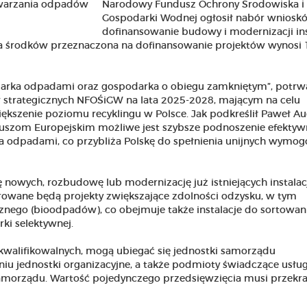
Narodowy Fundusz Ochrony Środowiska i
Gospodarki Wodnej ogłosił nabór wniosk
dofinansowanie budowy i modernizacji ins
 środków przeznaczona na dofinansowanie projektów wynosi 
arka odpadami oraz gospodarka o obiegu zamkniętym”, potrw
ów strategicznych NFOŚiGW na lata 2025-2028, mającym na celu
iększenie poziomu recyklingu w Polsce. Jak podkreślił Paweł Au
uszom Europejskim możliwe jest szybsze podnoszenie efektyw
ia odpadami, co przybliża Polskę do spełnienia unijnych wymo
owych, rozbudowę lub modernizację już istniejących instalacj
rowane będą projekty zwiększające zdolności odzysku, w tym
znego (bioodpadów), co obejmuje także instalacje do sortowani
i selektywnej.
kwalifikowalnych, mogą ubiegać się jednostki samorządu
ieniu jednostki organizacyjne, a także podmioty świadczące usług
samorządu. Wartość pojedynczego przedsięwzięcia musi przekr