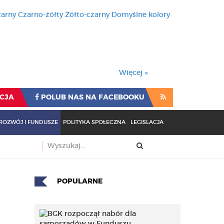
zarny
Czarno-żółty
Żółto-czarny
Domyślne kolory
używa cookies i podobnych t
wienia przeglądarki oznacza
rzeglądarki oznacza zgodę na to.
Więcej »
CJA
POLUB NAS NA FACEBOOKU
ROZWÓJ I FUNDUSZE
POLITYKA SPOŁECZNA
LEGISLACJA
POPULARNE