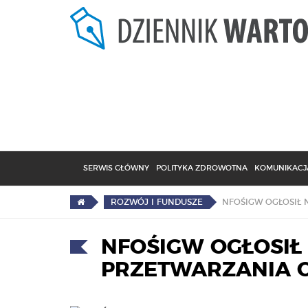
SERWIS GŁÓWNY
POLITYKA ZDROWOTNA
KOMUNIKACJA
ROZWÓJ I FUNDUSZE
NFOŚIGW OGŁOSIŁ
PRZETWARZANIA