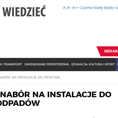
A
A+
A++
Czarno-biały
Biały-c
Ten serwis 
zmiany usta
Brak zmiany ustawienia p
REDAK
 I TRANSPORT
ZARZĄDZANIE PRZESTRZENIĄ
EDUKACJA, KULTURA I SPORT
NFOŚIGW OGŁOSIŁ NABÓR NA INSTALACJE DO PRZETWARZANIA ODPADÓW
 NABÓR NA INSTALACJE DO
 ODPADÓW