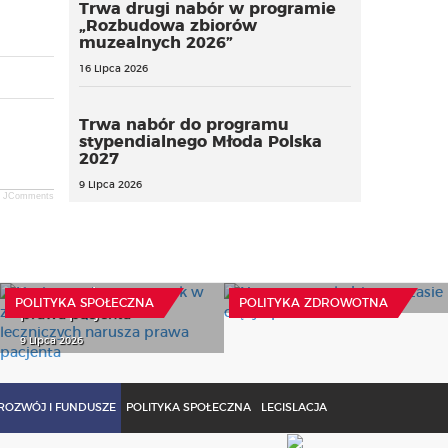
Trwa drugi nabór w programie
„Rozbudowa zbiorów
muzealnych 2026”
16 Lipca 2026
Trwa nabór do programu
stypendialnego Młoda Polska
2027
9 Lipca 2026
JComments
Limitowanie przepustek
Nowe prawa kobiet w
w zakładach opiekuńczo-
czasie ciąży i porodu
leczniczych narusza
8 Lipca 2026
POLITYKA SPOŁECZNA
POLITYKA ZDROWOTNA
prawa pacjenta
9 Lipca 2026
ROZWÓJ I FUNDUSZE
POLITYKA SPOŁECZNA
LEGISLACJA