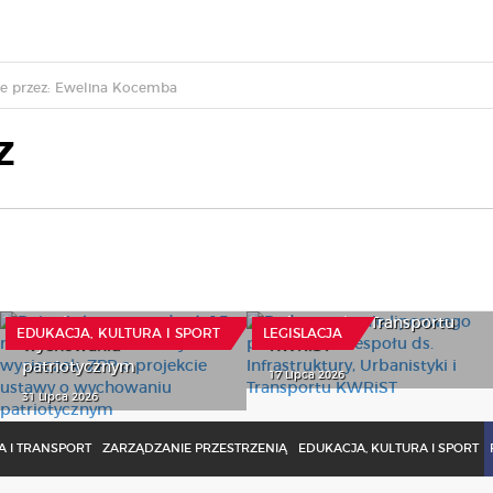
e przez: Ewelina Kocemba
Z
Dziewięć rozporządzeń,
Podsumowanie
15 mln zł i nieznane
lipcowego posiedzenia
koszty wycieczek. ZPP o
Zespołu ds. Infrastruktury,
projekcie ustawy o
Urbanistyki i Transportu
EDUKACJA, KULTURA I SPORT
LEGISLACJA
wychowaniu
KWRiST
patriotycznym
17 Lipca 2026
31 Lipca 2026
 I TRANSPORT
ZARZĄDZANIE PRZESTRZENIĄ
EDUKACJA, KULTURA I SPORT