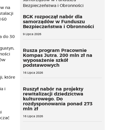
ów na
talacji
BGK rozpoczął nabór dla
160
samorządów w Funduszu
Bezpieczeństwa i Obronności
9 Lipca 2026
a do 30
gustyn,
Rusza program Pracownie
ności
Kompas Jutra. 200 mln zł na
gów
wyposażenie szkół
podstawowych
16 Lipca 2026
i, które
Ruszył nabór na projekty
a i
rewitalizacji dziedzictwa
kulturowego. Do
rozdysponowania ponad 273
mln zł
i
16 Lipca 2026
aczać