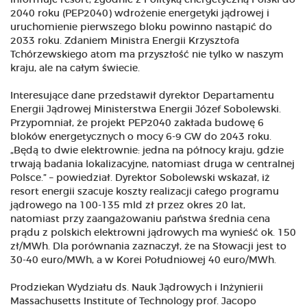
informuje resort, zgodnie z Polityką energetyczną Polski do
2040 roku (PEP2040) wdrożenie energetyki jądrowej i
uruchomienie pierwszego bloku powinno nastąpić do
2033 roku. Zdaniem Ministra Energii Krzysztofa
Tchórzewskiego atom ma przyszłość nie tylko w naszym
kraju, ale na całym świecie.
Interesujące dane przedstawił dyrektor Departamentu
Energii Jądrowej Ministerstwa Energii Józef Sobolewski.
Przypomniał, że projekt PEP2040 zakłada budowę 6
bloków energetycznych o mocy 6-9 GW do 2043 roku.
„Będą to dwie elektrownie: jedna na północy kraju, gdzie
trwają badania lokalizacyjne, natomiast druga w centralnej
Polsce.” – powiedział. Dyrektor Sobolewski wskazał, iż
resort energii szacuje koszty realizacji całego programu
jądrowego na 100-135 mld zł przez okres 20 lat,
natomiast przy zaangażowaniu państwa średnia cena
prądu z polskich elektrowni jądrowych ma wynieść ok. 150
zł/MWh. Dla porównania zaznaczył, że na Słowacji jest to
30-40 euro/MWh, a w Korei Południowej 40 euro/MWh.
Prodziekan Wydziału ds. Nauk Jądrowych i Inżynierii
Massachusetts Institute of Technology prof. Jacopo