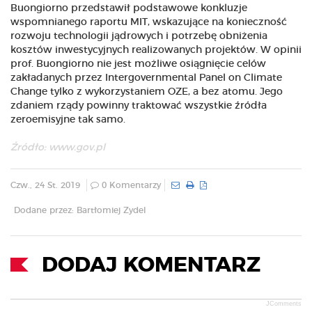
Buongiorno przedstawił podstawowe konkluzje
wspomnianego raportu MIT, wskazujące na konieczność
rozwoju technologii jądrowych i potrzebę obniżenia
kosztów inwestycyjnych realizowanych projektów. W opinii
prof. Buongiorno nie jest możliwe osiągnięcie celów
zakładanych przez Intergovernmental Panel on Climate
Change tylko z wykorzystaniem OZE, a bez atomu. Jego
zdaniem rządy powinny traktować wszystkie źródła
zeroemisyjne tak samo.
Źródło:
www.gov.pl
Czw., 24 St. 2019
0 Komentarzy
Dodane przez: Bartłomiej Zydel
DODAJ KOMENTARZ
JComments