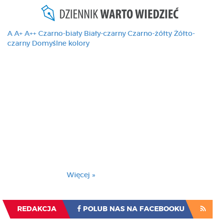
A
A+
A++
Czarno-biały
Biały-czarny
Czarno-żółty
Żółto-
czarny
Domyślne kolory
Ten serwis używa
cookies i podobnych
technologii, brak
zmiany ustawienia
przeglądarki oznacza
zgodę na to.
Brak zmiany ustawienia przeglądarki oznacza
zgodę na to.
Więcej »
Zrozumiałem
REDAKCJA
POLUB NAS NA FACEBOOKU