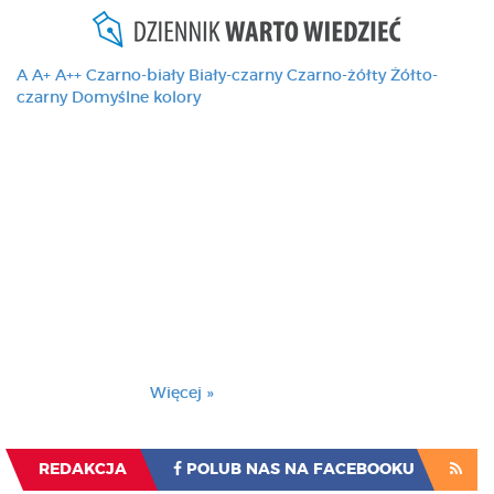
A
A+
A++
Czarno-biały
Biały-czarny
Czarno-żółty
Żółto-
czarny
Domyślne kolory
Ten serwis używa
cookies i podobnych
technologii, brak
zmiany ustawienia
przeglądarki oznacza
zgodę na to.
Brak zmiany ustawienia przeglądarki oznacza
zgodę na to.
Więcej »
Zrozumiałem
REDAKCJA
POLUB NAS NA FACEBOOKU