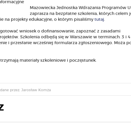
Mazowiecka Jednostka Wdrażania Programów U
zaprasza na bezpłatne szkolenia, których celem j
e na projekty edukacyjne, o którym pisaliśmy
tutaj
.
ygotować wniosek o dofinansowanie, zapoznać z zasadami
rojektów. Szkolenia odbędą się w Warszawie w terminach: 3 i 4
enie i przesłanie wcześniej formularza zgłoszeniowego. Moża p
otrzymają materiały szkoleniowe i poczęstunek.
dane przez: Jarosław Komża
Z