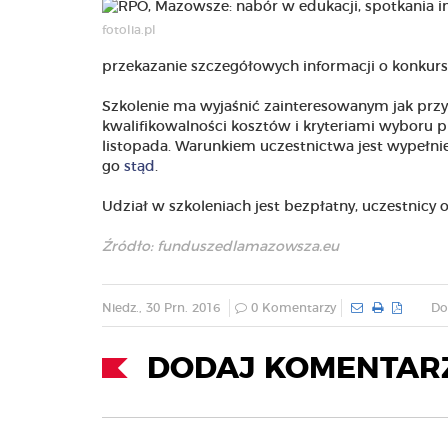
fotolia.pl
przekazanie szczegółowych informacji o konkursi
Szkolenie ma wyjaśnić zainteresowanym jak prz
kwalifikowalności kosztów i kryteriami wyboru p
listopada. Warunkiem uczestnictwa jest wypełni
go
stąd
.
Udział w szkoleniach jest bezpłatny, uczestnicy 
Źródło: funduszedlamazowsza.eu
Niedz., 30 Prn. 2016
0 Komentarzy
Do
DODAJ KOMENTAR