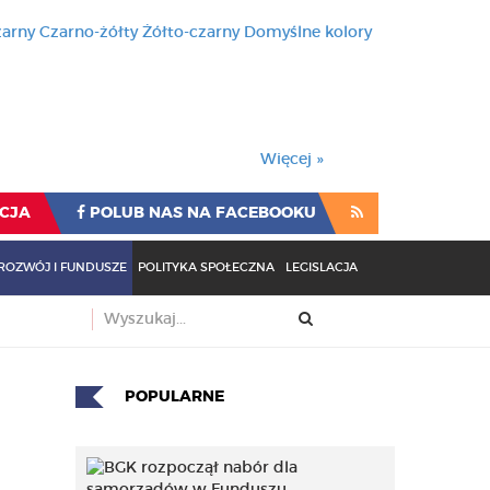
zarny
Czarno-żółty
Żółto-czarny
Domyślne kolory
używa cookies i podobnych t
wienia przeglądarki oznacza
rzeglądarki oznacza zgodę na to.
Więcej »
CJA
POLUB NAS NA FACEBOOKU
ROZWÓJ I FUNDUSZE
POLITYKA SPOŁECZNA
LEGISLACJA
POPULARNE