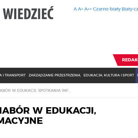
A
A+
A++
Czarno-biały
Biały-c
Ten serwis 
zmiany usta
Brak zmiany ustawienia p
REDAK
 I TRANSPORT
ZARZĄDZANIE PRZESTRZENIĄ
EDUKACJA, KULTURA I SPORT
RPO, MAZOWSZE: NABÓR W EDUKACJI, SPOTKANIA INFORMACYJNE
NABÓR W EDUKACJI,
MACYJNE