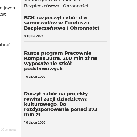
nijnych
est
BGK rozpoczął nabór dla
samorządów w Funduszu
Bezpieczeństwa i Obronności
9 Lipca 2026
obrać
Rusza program Pracownie
Kompas Jutra. 200 mln zł na
wyposażenie szkół
podstawowych
16 Lipca 2026
Ruszył nabór na projekty
rewitalizacji dziedzictwa
kulturowego. Do
rozdysponowania ponad 273
mln zł
16 Lipca 2026
JComments