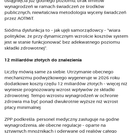
osiągnięcia już godnego poziomu; brak limitów
wynagrodzeń w ramach świadczeń ze środków
publicznych; niewłaściwa metodologia wyceny świadczeń
przez AOTMiT.
Siódma dysfunkcja to – jak ujęli samorządowcy – "wiara
polityków, że przy dynamicznym wzroście kosztów system
jest w stanie funkcjonować bez adekwatnego poziomu
składki zdrowotnej".
12 miliardów złotych do znalezienia
Liczby mówią same za siebie. Utrzymanie obecnego
mechanizmu podwyżkowego wygeneruje w 2026 roku
dodatkowe koszty rzędu 12 miliardów złotych – więcej niż
wyniesie prognozowany wzrost wpływów ze składki
zdrowotnej. Tempo wzrostu wynagrodzeń w ochronie
zdrowia ma być ponad dwukrotnie wyższe niż wzrost
płacy minimalnej.
ZPP podkreśla: personel medyczny zasługuje na godne
wynagrodzenia, ale obecne regulacje – oparte na
sztywnych mnożnikach i oderwane od realiów całego