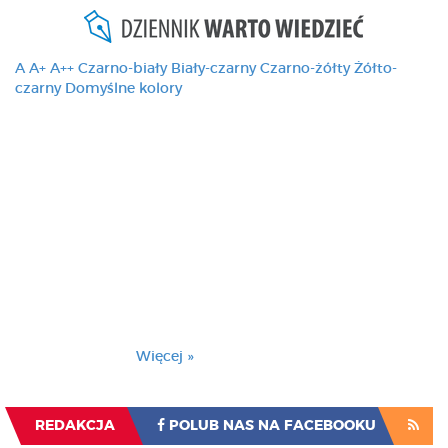
A
A+
A++
Czarno-biały
Biały-czarny
Czarno-żółty
Żółto-
czarny
Domyślne kolory
Ten serwis używa
cookies i podobnych
technologii, brak
zmiany ustawienia
przeglądarki oznacza
zgodę na to.
Brak zmiany ustawienia przeglądarki oznacza
zgodę na to.
Więcej »
Zrozumiałem
REDAKCJA
POLUB NAS NA FACEBOOKU