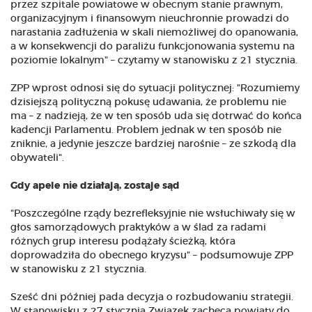
przez szpitale powiatowe w obecnym stanie prawnym,
organizacyjnym i finansowym nieuchronnie prowadzi do
narastania zadłużenia w skali niemożliwej do opanowania,
a w konsekwencji do paraliżu funkcjonowania systemu na
poziomie lokalnym" – czytamy w stanowisku z 21 stycznia.
ZPP wprost odnosi się do sytuacji politycznej: "Rozumiemy
dzisiejszą polityczną pokusę udawania, że problemu nie
ma – z nadzieją, że w ten sposób uda się dotrwać do końca
kadencji Parlamentu. Problem jednak w ten sposób nie
zniknie, a jedynie jeszcze bardziej narośnie – ze szkodą dla
obywateli".
Gdy apele nie działają, zostaje sąd
"Poszczególne rządy bezrefleksyjnie nie wsłuchiwały się w
głos samorządowych praktyków a w ślad za radami
różnych grup interesu podążały ścieżką, która
doprowadziła do obecnego kryzysu" – podsumowuje ZPP
w stanowisku z 21 stycznia.
Sześć dni później pada decyzja o rozbudowaniu strategii.
W stanowisku z 27 stycznia Związek zachęca powiaty do