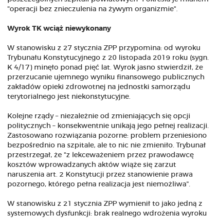
"operacji bez znieczulenia na żywym organizmie".
Wyrok TK wciąż niewykonany
W stanowisku z 27 stycznia ZPP przypomina: od wyroku
Trybunału Konstytucyjnego z 20 listopada 2019 roku (sygn.
K 4/17) minęło ponad pięć lat. Wyrok jasno stwierdził, że
przerzucanie ujemnego wyniku finansowego publicznych
zakładów opieki zdrowotnej na jednostki samorządu
terytorialnego jest niekonstytucyjne.
Kolejne rządy – niezależnie od zmieniających się opcji
politycznych – konsekwentnie unikają jego pełnej realizacji.
Zastosowano rozwiązania pozorne: problem przeniesiono
bezpośrednio na szpitale, ale to nic nie zmieniło. Trybunał
przestrzegał, że "z lekceważeniem przez prawodawcę
kosztów wprowadzanych aktów wiąże się zarzut
naruszenia art. 2 Konstytucji przez stanowienie prawa
pozornego, którego pełna realizacja jest niemożliwa".
W stanowisku z 21 stycznia ZPP wymienił to jako jedną z
systemowych dysfunkcji: brak realnego wdrożenia wyroku