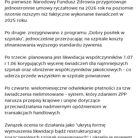
Po pierwsze: Narodowy Fundusz Zdrowia przygotowuje
jednostronnie umowy ryczałtowe na 2026 rok na poziomie
istotnie niższym niż faktyczne wykonanie świadczeń w
2025 roku.
Po drugie: zrezygnowano z programu „Dobry posiłek w
szpitalu", jednocześnie przerzucając na szpitale koszty
sfinansowania wyższego standardu żywienia.
Po trzecie: planowana jest likwidacja współczynników 1,07
i 1,06 korygujących wycenę świadczeń dla najmniejszych
szpitali oraz obniżenie współczynników jakościowych – co
uderza przede wszystkim w szpitale powiatowe.
Po czwarte: wielomiesięczne odwlekanie płatności za tzw.
świadczenia nielimitowane – system, który zdaniem ZPP
narusza przepisy krajowe i unijne dotyczące
przeciwdziałania nadmiernym opóźnieniom w
transakcjach handlowych.
Związek ocenia te działania jako "ukrytą formę
wymuszenia likwidacji bądź restrukturyzacji
poszczególnych szpitali powiatowych" i określa je mianem