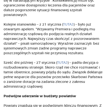
się w narastającym kryzysie". Konsekwencją może być
ograniczenie dostępności leczenia dla pacjentów oraz
dalsze pogorszenie sytuacji finansowej szpitali
powiatowych.
Kolejne stanowisko – z 21 stycznia (
TUTAJ
) – było już
otwartym apelem. "Wzywamy Premiera i podległą mu
administrację rządową do podjęcia realnych działań
naprawczych. Najwyższy czas skończyć z pozorowaniem
działań" – pisali samorządowcy. Wyraźnie zaznaczyli: bez
systemowych zmian żadne programy naprawcze
poszczególnych szpitali nie przyniosą rezultatu.
Sześć dni później – 27 stycznia (
TUTAJ
) – padła decyzja o
rozbudowaniu strategii. Skoro rząd nie chce rozmawiać i
łamie obietnice, powiaty pójdą do sądu. Związek deklaruje
pełne wsparcie dla pozwów przeciwko Skarbowi Państwa
o zaniżone dotacje na zadania zlecone z zakresu
administracji rządowej.
Podwójne uderzenie w budżety powiatów
Powiaty znajdują się w podwójnym klinczu finansowym. Z