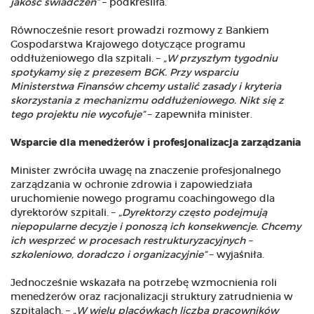
jakość świadczeń”
– podkreśliła.
Równocześnie resort prowadzi rozmowy z Bankiem
Gospodarstwa Krajowego dotyczące programu
oddłużeniowego dla szpitali. –
„W przyszłym tygodniu
spotykamy się z prezesem BGK. Przy wsparciu
Ministerstwa Finansów chcemy ustalić zasady i kryteria
skorzystania z mechanizmu oddłużeniowego. Nikt się z
tego projektu nie wycofuje”
– zapewniła minister.
Wsparcie dla menedżerów i profesjonalizacja zarządzania
Minister zwróciła uwagę na znaczenie profesjonalnego
zarządzania w ochronie zdrowia i zapowiedziała
uruchomienie nowego programu coachingowego dla
dyrektorów szpitali. –
„Dyrektorzy często podejmują
niepopularne decyzje i ponoszą ich konsekwencje. Chcemy
ich wesprzeć w procesach restrukturyzacyjnych –
szkoleniowo, doradczo i organizacyjnie”
– wyjaśniła.
Jednocześnie wskazała na potrzebę wzmocnienia roli
menedżerów oraz racjonalizacji struktury zatrudnienia w
szpitalach. –
„W wielu placówkach liczba pracowników