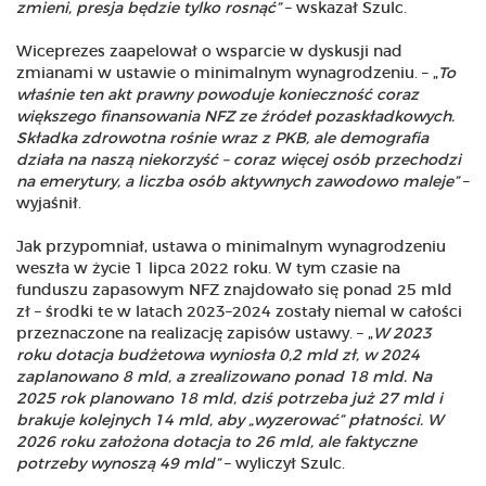
zmieni, presja będzie tylko rosnąć”
– wskazał Szulc.
Wiceprezes zaapelował o wsparcie w dyskusji nad
zmianami w ustawie o minimalnym wynagrodzeniu. – „
To
właśnie ten akt prawny powoduje konieczność coraz
większego finansowania NFZ ze źródeł pozaskładkowych.
Składka zdrowotna rośnie wraz z PKB, ale demografia
działa na naszą niekorzyść – coraz więcej osób przechodzi
na emerytury, a liczba osób aktywnych zawodowo maleje”
–
wyjaśnił.
Jak przypomniał, ustawa o minimalnym wynagrodzeniu
weszła w życie 1 lipca 2022 roku. W tym czasie na
funduszu zapasowym NFZ znajdowało się ponad 25 mld
zł – środki te w latach 2023–2024 zostały niemal w całości
przeznaczone na realizację zapisów ustawy. – „
W 2023
roku dotacja budżetowa wyniosła 0,2 mld zł, w 2024
zaplanowano 8 mld, a zrealizowano ponad 18 mld. Na
2025 rok planowano 18 mld, dziś potrzeba już 27 mld i
brakuje kolejnych 14 mld, aby „wyzerować” płatności. W
2026 roku założona dotacja to 26 mld, ale faktyczne
potrzeby wynoszą 49 mld”
– wyliczył Szulc.