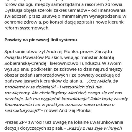
forów dialogu między samorządami a resortem zdrowia.
Dyskusja objęła szeroki zakres tematów – od finansowania
świadczeń, przez ustawę o minimalnym wynagrodzeniu w
ochronie zdrowia, po konsolidację szpitali i nowe kierunki
reform systemowych.
Powiaty na pierwszej linii systemu
Spotkanie otworzył Andrzej Płonka, prezes Zarządu
Związku Powiatów Polskich, witając minister Jolantę
Sobierańską-Grendę i kierownictwo Funduszu. W swoim
wystąpieniu podkreślił, że zdrowie to dziś najtrudniejszy
obszar zadań samorządowych i że powiaty oczekują od
państwa jasnych kierunków działania. - „
Oczywiście, że
problemów są dziesiątki – i wszystkich dziś nie
rozwiążemy. Ale chcielibyśmy wiedzieć, czego się od nas
oczekuje. Jak ma wyglądać konsolidacja? Jakie będą zasady
finansowania i co w praktyce oznacza nowa ustawa o
restrukturyzacji?”
– mówił Andrzej Płonka.
Prezes ZPP zwrócił też uwagę na lokalne uwarunkowania
decyzji dotyczących szpitali. –
„Każdy z nas żyje w innych