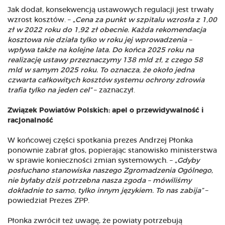
Jak dodał, konsekwencją ustawowych regulacji jest trwały
wzrost kosztów. – „
Cena za punkt w szpitalu wzrosła z 1,00
zł w 2022 roku do 1,92 zł obecnie. Każda rekomendacja
kosztowa nie działa tylko w roku jej wprowadzenia –
wpływa także na kolejne lata. Do końca 2025 roku na
realizację ustawy przeznaczymy 138 mld zł, z czego 58
mld w samym 2025 roku. To oznacza, że około jedna
czwarta całkowitych kosztów systemu ochrony zdrowia
trafia tylko na jeden cel”
– zaznaczył.
Związek Powiatów Polskich: apel o przewidywalność i
racjonalność
W końcowej części spotkania prezes Andrzej Płonka
ponownie zabrał głos, popierając stanowisko ministerstwa
w sprawie konieczności zmian systemowych. – „
Gdyby
posłuchano stanowiska naszego Zgromadzenia Ogólnego,
nie byłaby dziś potrzebna nasza zgoda – mówiliśmy
dokładnie to samo, tylko innym językiem. To nas zabija”
–
powiedział Prezes ZPP.
Płonka zwrócił też uwagę, że powiaty potrzebują