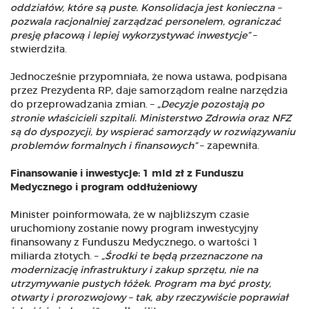
oddziałów, które są puste. Konsolidacja jest konieczna –
pozwala racjonalniej zarządzać personelem, ograniczać
presję płacową i lepiej wykorzystywać inwestycje”
–
stwierdziła.
Jednocześnie przypomniała, że nowa ustawa, podpisana
przez Prezydenta RP, daje samorządom realne narzędzia
do przeprowadzania zmian. –
„Decyzje pozostają po
stronie właścicieli szpitali. Ministerstwo Zdrowia oraz NFZ
są do dyspozycji, by wspierać samorządy w rozwiązywaniu
problemów formalnych i finansowych”
– zapewniła.
Finansowanie i inwestycje: 1 mld zł z Funduszu
Medycznego i program oddłużeniowy
Minister poinformowała, że w najbliższym czasie
uruchomiony zostanie nowy program inwestycyjny
finansowany z Funduszu Medycznego, o wartości 1
miliarda złotych. –
„Środki te będą przeznaczone na
modernizację infrastruktury i zakup sprzętu, nie na
utrzymywanie pustych łóżek. Program ma być prosty,
otwarty i prorozwojowy – tak, aby rzeczywiście poprawiał