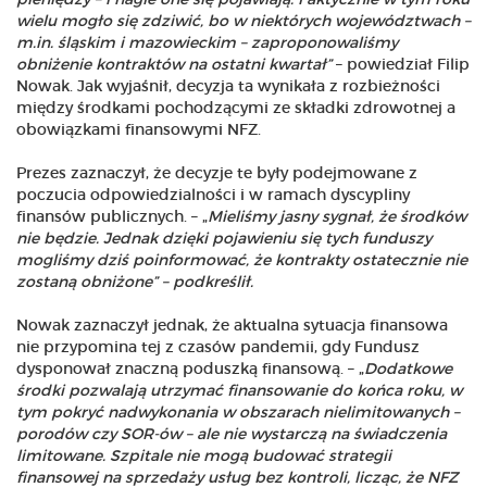
pieniędzy – i nagle one się pojawiają. Faktycznie w tym roku
wielu mogło się zdziwić, bo w niektórych województwach –
m.in. śląskim i mazowieckim – zaproponowaliśmy
obniżenie kontraktów na ostatni kwartał”
– powiedział Filip
Nowak. Jak wyjaśnił, decyzja ta wynikała z rozbieżności
między środkami pochodzącymi ze składki zdrowotnej a
obowiązkami finansowymi NFZ.
Prezes zaznaczył, że decyzje te były podejmowane z
poczucia odpowiedzialności i w ramach dyscypliny
finansów publicznych. – „
Mieliśmy jasny sygnał, że środków
nie będzie. Jednak dzięki pojawieniu się tych funduszy
mogliśmy dziś poinformować, że kontrakty ostatecznie nie
zostaną obniżone” – podkreślił.
Nowak zaznaczył jednak, że aktualna sytuacja finansowa
nie przypomina tej z czasów pandemii, gdy Fundusz
dysponował znaczną poduszką finansową. – „
Dodatkowe
środki pozwalają utrzymać finansowanie do końca roku, w
tym pokryć nadwykonania w obszarach nielimitowanych –
porodów czy SOR-ów – ale nie wystarczą na świadczenia
limitowane. Szpitale nie mogą budować strategii
finansowej na sprzedaży usług bez kontroli, licząc, że NFZ