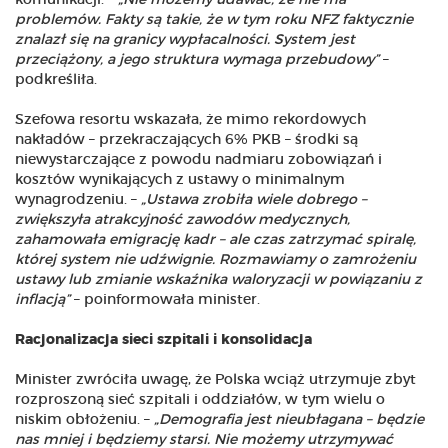
komunikacji. –
„Nie możemy udawać, że nie ma
problemów. Fakty są takie, że w tym roku NFZ faktycznie
znalazł się na granicy wypłacalności. System jest
przeciążony, a jego struktura wymaga przebudowy”
–
podkreśliła.
Szefowa resortu wskazała, że mimo rekordowych
nakładów – przekraczających 6% PKB – środki są
niewystarczające z powodu nadmiaru zobowiązań i
kosztów wynikających z ustawy o minimalnym
wynagrodzeniu. –
„Ustawa zrobiła wiele dobrego –
zwiększyła atrakcyjność zawodów medycznych,
zahamowała emigrację kadr – ale czas zatrzymać spiralę,
której system nie udźwignie. Rozmawiamy o zamrożeniu
ustawy lub zmianie wskaźnika waloryzacji w powiązaniu z
inflacją”
– poinformowała minister.
Racjonalizacja sieci szpitali i konsolidacja
Minister zwróciła uwagę, że Polska wciąż utrzymuje zbyt
rozproszoną sieć szpitali i oddziałów, w tym wielu o
niskim obłożeniu. –
„Demografia jest nieubłagana – będzie
nas mniej i będziemy starsi. Nie możemy utrzymywać