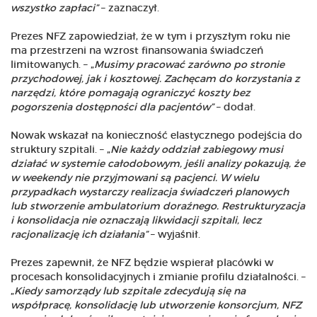
wszystko zapłaci”
– zaznaczył.
Prezes NFZ zapowiedział, że w tym i przyszłym roku nie
ma przestrzeni na wzrost finansowania świadczeń
limitowanych. – „
Musimy pracować zarówno po stronie
przychodowej, jak i kosztowej. Zachęcam do korzystania z
narzędzi, które pomagają ograniczyć koszty bez
pogorszenia dostępności dla pacjentów”
– dodał.
Nowak wskazał na konieczność elastycznego podejścia do
struktury szpitali. – „
Nie każdy oddział zabiegowy musi
działać w systemie całodobowym, jeśli analizy pokazują, że
w weekendy nie przyjmowani są pacjenci. W wielu
przypadkach wystarczy realizacja świadczeń planowych
lub stworzenie ambulatorium doraźnego. Restrukturyzacja
i konsolidacja nie oznaczają likwidacji szpitali, lecz
racjonalizację ich działania”
– wyjaśnił.
Prezes zapewnił, że NFZ będzie wspierał placówki w
procesach konsolidacyjnych i zmianie profilu działalności. –
„
Kiedy samorządy lub szpitale zdecydują się na
współpracę, konsolidację lub utworzenie konsorcjum, NFZ