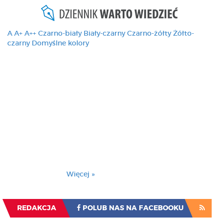
A
A+
A++
Czarno-biały
Biały-czarny
Czarno-żółty
Żółto-
czarny
Domyślne kolory
Ten serwis używa
cookies i podobnych
technologii, brak
zmiany ustawienia
przeglądarki oznacza
zgodę na to.
Brak zmiany ustawienia przeglądarki oznacza
zgodę na to.
Więcej »
Zrozumiałem
REDAKCJA
POLUB NAS NA FACEBOOKU