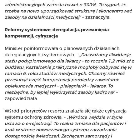
administracyjnych wzrosła nawet o 300%. To sygnał, że
trzeba na nowo uporządkować strukturę i skoncentrować
zasoby na działalności medycznej”
– zaznaczyła.
Reformy systemowe: deregulacja, przesunięcia
kompetencji, cyfryzacja
Minister poinformowała o planowanych działaniach
deregulacyjnych i systemowych. –
„Rozważamy likwidację
stażu podyplomowego dla lekarzy – to rocznie 1,2 mld zł z
budżetu. Kształcenie praktyczne mogłoby odbywać się w
ramach 6. roku studiów medycznych. Chcemy również
przesunąć część kompetencji pomiędzy zawodami:
opiekunowie medyczni – pielęgniarki – lekarze. To
niezbędne, by lepiej wykorzystać zasoby kadrowe”
–
zapowiedziała.
Wśród priorytetów resortu znalazła się także cyfryzacja
systemu ochrony zdrowia. –
„Wkrótce wejdzie w życie
ustawa o e-rejestracji. To realna zmiana dla pacjentów i
krok w stronę nowoczesnego systemu zarządzania
dostępnością świadczeń. Zachęcam samorządy i