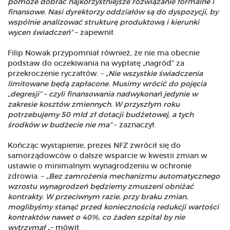
pomoże dobrać najkorzystniejsze rozwiązanie formalne i
finansowe. Nasi dyrektorzy oddziałów są do dyspozycji, by
wspólnie analizować strukturę produktową i kierunki
wycen świadczeń”
– zapewnił.
Filip Nowak przypomniał również, że nie ma obecnie
podstaw do oczekiwania na wypłatę „nagród” za
przekroczenie ryczałtów. – „
Nie wszystkie świadczenia
limitowane będą zapłacone. Musimy wrócić do pojęcia
„degresji” – czyli finansowania nadwykonań jedynie w
zakresie kosztów zmiennych. W przyszłym roku
potrzebujemy 50 mld zł dotacji budżetowej, a tych
środków w budżecie nie ma”
– zaznaczył.
Kończąc wystąpienie, prezes NFZ zwrócił się do
samorządowców o dalsze wsparcie w kwestii zmian w
ustawie o minimalnym wynagrodzeniu w ochronie
zdrowia. – „
Bez zamrożenia mechanizmu automatycznego
wzrostu wynagrodzeń będziemy zmuszeni obniżać
kontrakty. W przeciwnym razie, przy braku zmian,
moglibyśmy stanąć przed koniecznością redukcji wartości
kontraktów nawet o 40%, co żaden szpital by nie
wytrzymał
„– mówił.