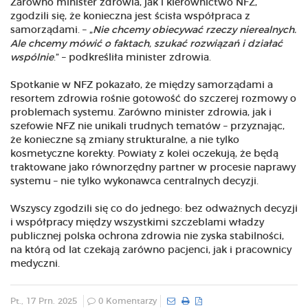
Zarówno minister zdrowia, jak i kierownictwo NFZ,
zgodzili się, że konieczna jest ścisła współpraca z
samorządami. – „
Nie chcemy obiecywać rzeczy nierealnych.
Ale chcemy mówić o faktach, szukać rozwiązań i działać
wspólnie
.” – podkreśliła minister zdrowia.
Spotkanie w NFZ pokazało, że między samorządami a
resortem zdrowia rośnie gotowość do szczerej rozmowy o
problemach systemu. Zarówno minister zdrowia, jak i
szefowie NFZ nie unikali trudnych tematów – przyznając,
że konieczne są zmiany strukturalne, a nie tylko
kosmetyczne korekty. Powiaty z kolei oczekują, że będą
traktowane jako równorzędny partner w procesie naprawy
systemu – nie tylko wykonawca centralnych decyzji.
Wszyscy zgodzili się co do jednego: bez odważnych decyzji
i współpracy między wszystkimi szczeblami władzy
publicznej polska ochrona zdrowia nie zyska stabilności,
na którą od lat czekają zarówno pacjenci, jak i pracownicy
medyczni.
Pt., 17 Prn. 2025
0 Komentarzy