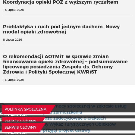
Koordynacja opieki POZ z wyższym ryczałtem
16 Lipca 2026
Profilaktyka i ruch pod jednym dachem. Nowy
model opieki zdrowotnej
8 Lipca 2026
O rekomendacji AOTMiT w sprawie zmian
finansowania opieki zdrowotnej – podsumowanie
lipcowego posiedzenia Zespołu ds. Ochrony
Zdrowia i Polityki Społecznej KWRiST
15 Lipca 2026
Zmiany w ustawie o pomocy społecznej w zakresie usług
opiekuńczych w miejscu zamieszkania
Trenujesz? Dieta może zadecydować o efektach
24 Lipca 2026
POLITYKA SPOŁECZNA
Powstanie Centralny Wykaz Turystycznych Obiektów
15 Lipca 2026
Noclegowych. Rząd przyjął projekt ustawy
SERWIS GŁÓWNY
Studencki portfel w wakacje
15 Lipca 2026
SERWIS GŁÓWNY
Fundusz Młodzieżowy z nowymi zasadami
Uzasadniona przyczyna odmowy wszczęcia
17 Lipca 2026