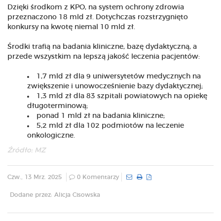
Dzięki środkom z KPO, na system ochrony zdrowia
przeznaczono 18 mld zł. Dotychczas rozstrzygnięto
konkursy na kwotę niemal 10 mld zł.
Środki trafią na badania kliniczne, bazę dydaktyczną, a
przede wszystkim na lepszą jakość leczenia pacjentów:
1,7 mld zł dla 9 uniwersytetów medycznych na
zwiększenie i unowocześnienie bazy dydaktycznej;
1,3 mld zł dla 83 szpitali powiatowych na opiekę
długoterminową;
ponad 1 mld zł na badania kliniczne;
5,2 mld zł dla 102 podmiotów na leczenie
onkologiczne.
Źródło: MZ
Czw., 13 Mrz. 2025
0 Komentarzy
Dodane przez: Alicja Cisowska