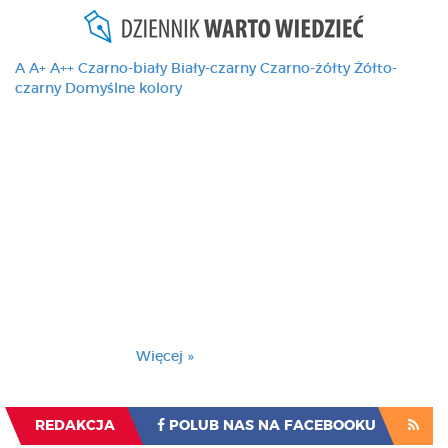
A
A+
A++
Czarno-biały
Biały-czarny
Czarno-żółty
Żółto-
czarny
Domyślne kolory
Ten serwis używa
cookies i podobnych
technologii, brak
zmiany ustawienia
przeglądarki oznacza
zgodę na to.
Brak zmiany ustawienia przeglądarki oznacza
zgodę na to.
Więcej »
Zrozumiałem
REDAKCJA
POLUB NAS NA FACEBOOKU