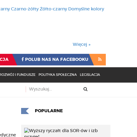
zarny
Czarno-żółty
Żółto-czarny
Domyślne kolory
używa cookies i podobnych t
wienia przeglądarki oznacza
rzeglądarki oznacza zgodę na to.
Więcej »
CJA
POLUB NAS NA FACEBOOKU
ROZWÓJ I FUNDUSZE
POLITYKA SPOŁECZNA
LEGISLACJA
POPULARNE
medyczne