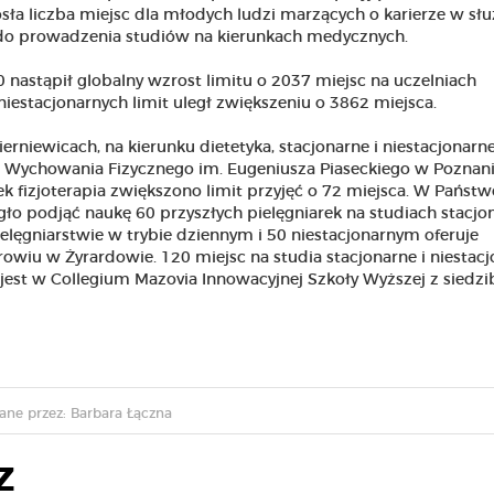
sła liczba miejsc dla młodych ludzi marzących o karierze w słu
a do prowadzenia studiów na kierunkach medycznych.
nastąpił globalny wzrost limitu o 2037 miejsc na uczelniach
niestacjonarnych limit uległ zwiększeniu o 3862 miejsca.
iewicach, na kierunku dietetyka, stacjonarne i niestacjonarn
i Wychowania Fizycznego im. Eugeniusza Piaseckiego w Poznani
ek fizjoterapia zwiększono limit przyjęć o 72 miejsca. W Państ
o podjąć naukę 60 przyszłych pielęgniarek na studiach stacjo
elęgniarstwie w trybie dziennym i 50 niestacjonarnym oferuje
wiu w Żyrardowie. 120 miejsc na studia stacjonarne i niestac
jest w Collegium Mazovia Innowacyjnej Szkoły Wyższej z siedz
ne przez: Barbara Łączna
Z