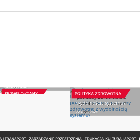
Efektywne modele
Szkodliwy pomysł
terapeutyczne, czyli jak
20 Lipca 2026
pogodzić rosnące
SERWIS GŁÓWNY
POLITYKA ZDROWOTNA
potrzeby zdrowotne z
wydolnością systemu?
22 Lipca 2026
 I TRANSPORT
ZARZĄDZANIE PRZESTRZENIĄ
EDUKACJA, KULTURA I SPORT