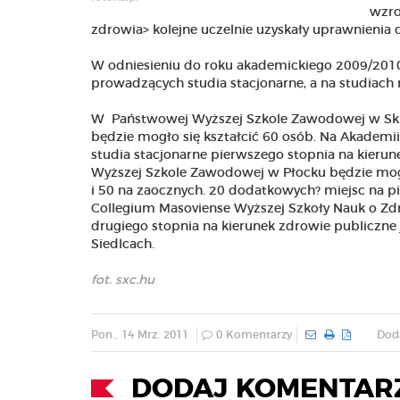
wzro
zdrowia> kolejne uczelnie uzyskały uprawnieni
W odniesieniu do roku akademickiego 2009/2010 
prowadzących studia stacjonarne, a na studiach 
W Państwowej Wyższej Szkole Zawodowej w Skiern
będzie mogło się kształcić 60 osób. Na Akademi
studia stacjonarne pierwszego stopnia na kierun
Wyższej Szkole Zawodowej w Płocku będzie mogł
i 50 na zaocznych. 20 dodatkowych? miejsc na pi
Collegium Masoviense Wyższej Szkoły Nauk o Zdro
drugiego stopnia na kierunek zdrowie publiczne 
Siedlcach.
fot. sxc.hu
Pon., 14 Mrz. 2011
0 Komentarzy
Doda
DODAJ KOMENTAR