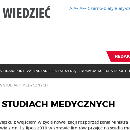
A
A+
A++
Czarno-biały
Biały-c
Ten serwis 
zmiany usta
Brak zmiany ustawienia p
REDAK
 I TRANSPORT
ZARZĄDZANIE PRZESTRZENIĄ
EDUKACJA, KULTURA I SPORT
NA STUDIACH MEDYCZNYCH
A STUDIACH MEDYCZNYCH
iązku z wejściem w życie nowelizacji rozporządzenia Ministra
wia z dn. 12 lipca 2010 w sprawie limitów przyjęć na studia 