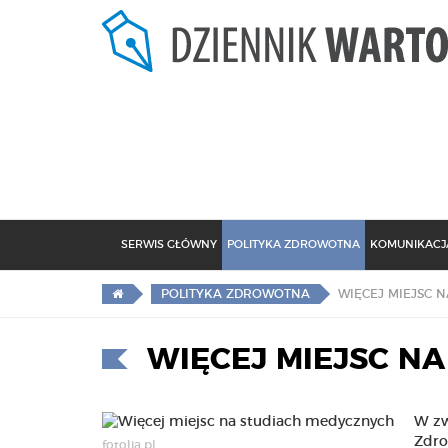
SERWIS GŁÓWNY
POLITYKA ZDROWOTNA
KOMUNIKACJA
WIĘCEJ MIEJSC 
POLITYKA ZDROWOTNA
WIĘCEJ MIEJSC N
W zw
Zdro
fotolia.pl