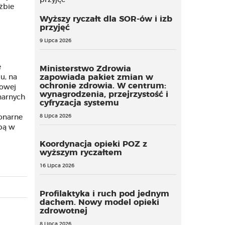
żbie
Wyższy ryczałt dla SOR-ów i izb
przyjęć
9 Lipca 2026
e
Ministerstwo Zdrowia
zapowiada pakiet zmian w
u, na
ochronie zdrowia. W centrum:
wowej
wynagrodzenia, przejrzystość i
narnych
cyfryzacja systemu
8 Lipca 2026
jonarne
ibą w
Koordynacja opieki POZ z
wyższym ryczałtem
16 Lipca 2026
Profilaktyka i ruch pod jednym
dachem. Nowy model opieki
zdrowotnej
8 Lipca 2026