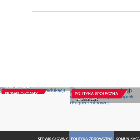
Czynny żal resortu
Nowe przepisy o osobach
edukacji
starszych i koordynacji
6 Sierpnia 2026
opieki długoterminowej
SERWIS GŁÓWNY
POLITYKA SPOŁECZNA
24 Lipca 2026
SERWIS GŁÓWNY
POLITYKA ZDROWOTNA
KOMUNIKACJA