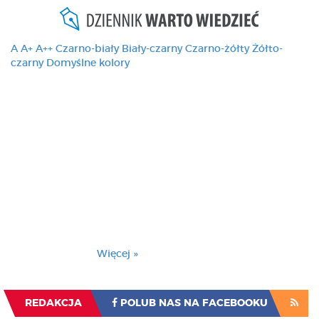
A
A+
A++
Czarno-biały
Biały-czarny
Czarno-żółty
Żółto-
czarny
Domyślne kolory
Ten serwis używa
cookies i podobnych
technologii, brak
zmiany ustawienia
przeglądarki oznacza
zgodę na to.
Brak zmiany ustawienia przeglądarki oznacza
zgodę na to.
Więcej »
Zrozumiałem
REDAKCJA
POLUB NAS NA FACEBOOKU