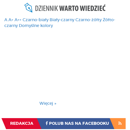
A
A+
A++
Czarno-biały
Biały-czarny
Czarno-żółty
Żółto-
czarny
Domyślne kolory
Ten serwis używa
cookies i podobnych
technologii, brak
zmiany ustawienia
przeglądarki oznacza
zgodę na to.
Brak zmiany ustawienia przeglądarki oznacza
zgodę na to.
Więcej »
Zrozumiałem
REDAKCJA
POLUB NAS NA FACEBOOKU