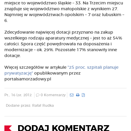
miejsce to województwo śląskie – 33. Na Trzecim miejscu
znajduje się województwo małopolskie z wynikiem 27.
Najmniej w województwach opolskim – 7 oraz lubuskim –
6.
Zdecydowanie najwięcej dotacji przyznano na zakup
wszelkiego rodzaju aparatury medycznej – jest to aż 54%
całości. Spora część powędrowała na doposażenia i
modernizacje – ok. 29%. Pozostałe 17% stanowiły inne
dotacje.
Więcej szczegółów w artykule
"25 proc. szpitali planuje
prywatyzację"
opublikowanym przez
portalsamorzadowy.pl
Pt., 16 Lst. 2012
0 Komentarzy
Dodane przez: Rafał Rudka
DODAJ KOMENTARZ