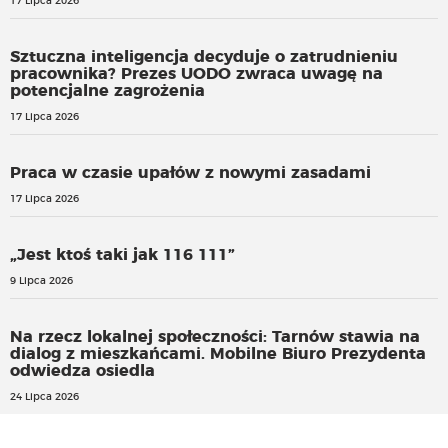
17 Lipca 2026
Sztuczna inteligencja decyduje o zatrudnieniu
pracownika? Prezes UODO zwraca uwagę na
potencjalne zagrożenia
17 Lipca 2026
Praca w czasie upałów z nowymi zasadami
17 Lipca 2026
„Jest ktoś taki jak 116 111”
9 Lipca 2026
Na rzecz lokalnej społeczności: Tarnów stawia na
dialog z mieszkańcami. Mobilne Biuro Prezydenta
odwiedza osiedla
24 Lipca 2026
Kaucja za butelki na fakturze a klasyfikacja budżetowa.