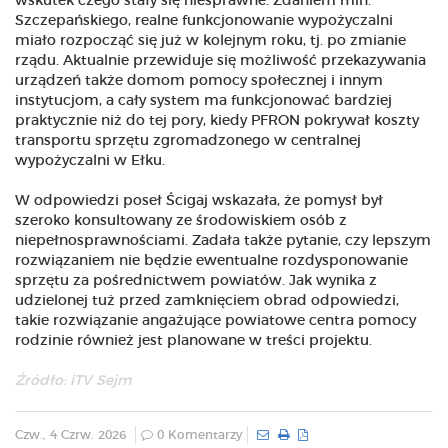
wskutek czego stały się niesprawne. Zdaniem min.
Szczepańskiego, realne funkcjonowanie wypożyczalni
miało rozpocząć się już w kolejnym roku, tj. po zmianie
rządu. Aktualnie przewiduje się możliwość przekazywania
urządzeń także domom pomocy społecznej i innym
instytucjom, a cały system ma funkcjonować bardziej
praktycznie niż do tej pory, kiedy PFRON pokrywał koszty
transportu sprzętu zgromadzonego w centralnej
wypożyczalni w Ełku.
W odpowiedzi poseł Ścigaj wskazała, że pomysł był
szeroko konsultowany ze środowiskiem osób z
niepełnosprawnościami. Zadała także pytanie, czy lepszym
rozwiązaniem nie będzie ewentualne rozdysponowanie
sprzętu za pośrednictwem powiatów. Jak wynika z
udzielonej tuż przed zamknięciem obrad odpowiedzi,
takie rozwiązanie angażujące powiatowe centra pomocy
rodzinie również jest planowane w treści projektu.
Źródło:
iTV Sejm
Czw., 4 Czrw. 2026
0 Komentarzy