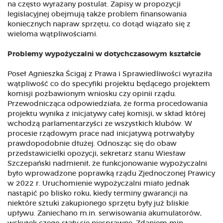
na często wyrażany postulat. Zapisy w propozycji
legislacyjnej obejmują także problem finansowania
koniecznych napraw sprzętu, co dotąd wiązało się z
wieloma wątpliwościami.
Problemy wypożyczalni w dotychczasowym kształcie
Poseł Agnieszka Ścigaj z Prawa i Sprawiedliwości wyraziła
wątpliwość co do specyfiki projektu będącego projektem
komisji pozbawionym wniosku czy opinii rządu.
Przewodnicząca odpowiedziała, że forma procedowania
projektu wynika z inicjatywy całej komisji, w skład której
wchodzą parlamentarzyści ze wszystkich klubów. W
procesie rządowym prace nad inicjatywą potrwałyby
prawdopodobnie dłużej. Odnosząc się do obaw
przedstawicielki opozycji, sekretarz stanu Wiesław
Szczepański nadmienił, że funkcjonowanie wypożyczalni
było wprowadzone poprawką rządu Zjednoczonej Prawicy
w 2022 r. Uruchomienie wypożyczalni miało jednak
nastąpić po blisko roku, kiedy terminy gwarancji na
niektóre sztuki zakupionego sprzętu były już bliskie
upływu. Zaniechano m.in. serwisowania akumulatorów,