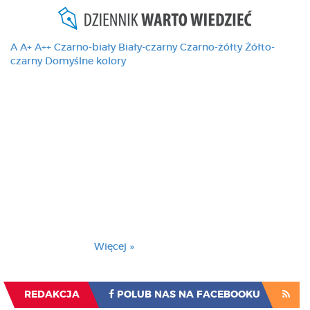
A
A+
A++
Czarno-biały
Biały-czarny
Czarno-żółty
Żółto-
czarny
Domyślne kolory
Ten serwis używa
cookies i podobnych
technologii, brak
zmiany ustawienia
przeglądarki oznacza
zgodę na to.
Brak zmiany ustawienia przeglądarki oznacza
zgodę na to.
Więcej »
Zrozumiałem
REDAKCJA
POLUB NAS NA FACEBOOKU