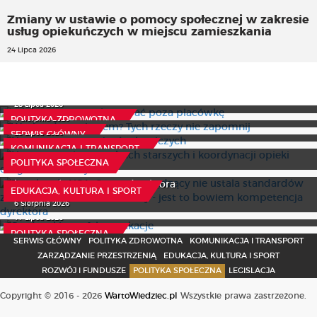
Zmiany w ustawie o pomocy społecznej w zakresie
usług opiekuńczych w miejscu zamieszkania
24 Lipca 2026
Lekarz ma prawo kierować poza placówkę
Weekend za miastem? Tych rzeczy nie zapomnij
28 Lipca 2026
Nowe prawa pasażerów lotniczych
4 Sierpnia 2026
POLITYKA ZDROWOTNA
Nowe przepisy o osobach starszych i koordynacji opieki
23 Lipca 2026
SERWIS GŁÓWNY
długoterminowej
KOMUNIKACJA I TRANSPORT
Z wokandy NSA: Organ prowadzący nie ustala
24 Lipca 2026
POLITYKA SPOŁECZNA
standardów zatrudnienia personelu szkoły - jest to
bowiem kompetencja dyrektora
EDUKACJA, KULTURA I SPORT
Studencki portfel w wakacje
6 Sierpnia 2026
17 Lipca 2026
POLITYKA SPOŁECZNA
SERWIS GŁÓWNY
POLITYKA ZDROWOTNA
KOMUNIKACJA I TRANSPORT
ZARZĄDZANIE PRZESTRZENIĄ
EDUKACJA, KULTURA I SPORT
ROZWÓJ I FUNDUSZE
POLITYKA SPOŁECZNA
LEGISLACJA
Copyright © 2016 - 2026
WartoWiedziec.pl
Wszystkie prawa zastrzeżone.