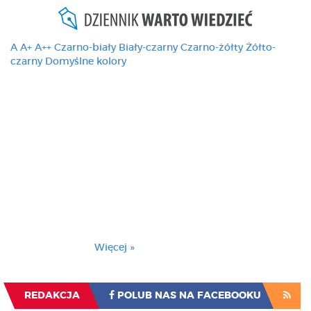
A
A+
A++
Czarno-biały
Biały-czarny
Czarno-żółty
Żółto-
czarny
Domyślne kolory
Ten serwis używa
cookies i podobnych
technologii, brak
zmiany ustawienia
przeglądarki oznacza
zgodę na to.
Brak zmiany ustawienia przeglądarki oznacza
zgodę na to.
Więcej »
Zrozumiałem
REDAKCJA
POLUB NAS NA FACEBOOKU