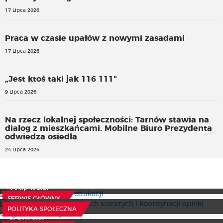
17 Lipca 2026
Praca w czasie upałów z nowymi zasadami
17 Lipca 2026
„Jest ktoś taki jak 116 111”
9 Lipca 2026
Na rzecz lokalnej społeczności: Tarnów stawia na
dialog z mieszkańcami. Mobilne Biuro Prezydenta
odwiedza osiedla
24 Lipca 2026
Czynny żal resortu edukacji
Nowe przepisy o osobach starszych i koordynacji opieki
6 Sierpnia 2026
długoterminowej
SERWIS GŁÓWNY
Szkodliwy pomysł
24 Lipca 2026
POLITYKA SPOŁECZNA
Efektywne modele terapeutyczne, czyli jak pogodzić
20 Lipca 2026