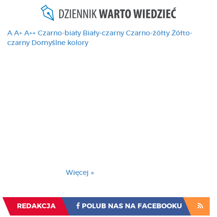
A
A+
A++
Czarno-biały
Biały-czarny
Czarno-żółty
Żółto-
czarny
Domyślne kolory
Ten serwis używa
cookies i podobnych
technologii, brak
zmiany ustawienia
przeglądarki oznacza
zgodę na to.
Brak zmiany ustawienia przeglądarki oznacza
zgodę na to.
Więcej »
Zrozumiałem
REDAKCJA
POLUB NAS NA FACEBOOKU