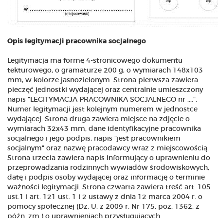
Opis legitymacji pracownika socjalnego
Legitymacja ma formę 4-stronicowego dokumentu
tekturowego, o gramaturze 200 g, o wymiarach 148x103
mm, w kolorze jasnozielonym. Strona pierwsza zawiera
pieczęć jednostki wydającej oraz centralnie umieszczony
napis "LEGITYMACJA PRACOWNIKA SOCJALNEGO nr ....".
Numer legitymacji jest kolejnym numerem w jednostce
wydającej. Strona druga zawiera miejsce na zdjęcie o
wymiarach 32x43 mm, dane identyfikacyjne pracownika
socjalnego i jego podpis, napis "jest pracownikiem
socjalnym" oraz nazwę pracodawcy wraz z miejscowością.
Strona trzecia zawiera napis informujący o uprawnieniu do
przeprowadzania rodzinnych wywiadów środowiskowych,
datę i podpis osoby wydającej oraz informację o terminie
ważności legitymacji. Strona czwarta zawiera treść art. 105
ust.1 i art. 121 ust. 1 i 2 ustawy z dnia 12 marca 2004 r. o
pomocy społecznej (Dz. U. z 2009 r. Nr 175, poz. 1362, z
późn. zm.) o uprawnieniach przysługujących