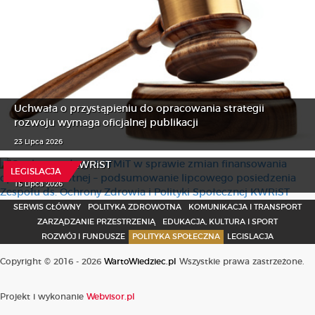
Uchwała o przystąpieniu do opracowania strategii
rozwoju wymaga oficjalnej publikacji
O rekomendacji AOTMiT w sprawie zmian finansowania
opieki zdrowotnej – podsumowanie lipcowego
23 Lipca 2026
posiedzenia Zespołu ds. Ochrony Zdrowia i Polityki
Społecznej KWRiST
LEGISLACJA
15 Lipca 2026
SERWIS GŁÓWNY
POLITYKA ZDROWOTNA
KOMUNIKACJA I TRANSPORT
ZARZĄDZANIE PRZESTRZENIĄ
EDUKACJA, KULTURA I SPORT
ROZWÓJ I FUNDUSZE
POLITYKA SPOŁECZNA
LEGISLACJA
Copyright © 2016 - 2026
WartoWiedziec.pl
Wszystkie prawa zastrzeżone.
Projekt i wykonanie
Webvisor.pl