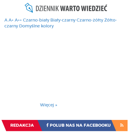
A
A+
A++
Czarno-biały
Biały-czarny
Czarno-żółty
Żółto-
czarny
Domyślne kolory
Ten serwis używa
cookies i podobnych
technologii, brak
zmiany ustawienia
przeglądarki oznacza
zgodę na to.
Brak zmiany ustawienia przeglądarki oznacza
zgodę na to.
Więcej »
Zrozumiałem
REDAKCJA
POLUB NAS NA FACEBOOKU