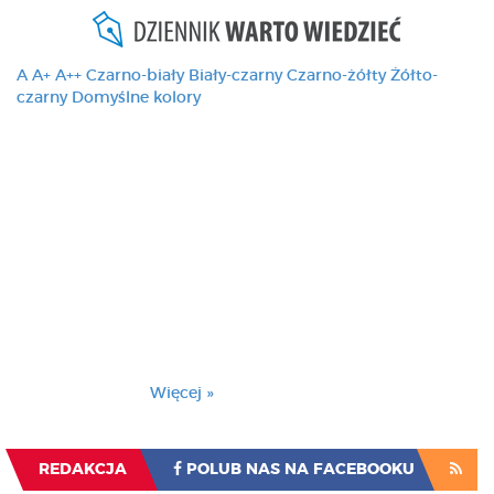
A
A+
A++
Czarno-biały
Biały-czarny
Czarno-żółty
Żółto-
czarny
Domyślne kolory
Ten serwis używa
cookies i podobnych
technologii, brak
zmiany ustawienia
przeglądarki oznacza
zgodę na to.
Brak zmiany ustawienia przeglądarki oznacza
zgodę na to.
Więcej »
Zrozumiałem
REDAKCJA
POLUB NAS NA FACEBOOKU