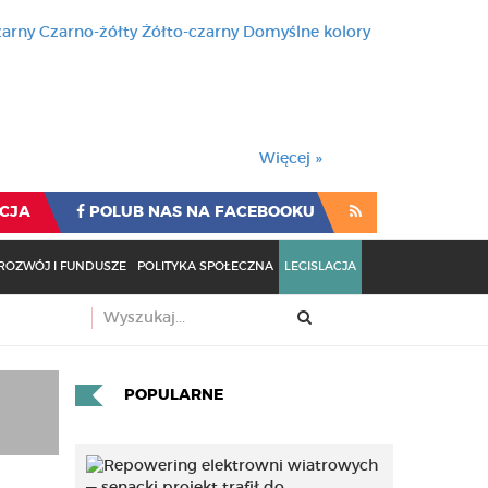
zarny
Czarno-żółty
Żółto-czarny
Domyślne kolory
używa cookies i podobnych t
wienia przeglądarki oznacza
rzeglądarki oznacza zgodę na to.
Więcej »
CJA
POLUB NAS NA FACEBOOKU
ROZWÓJ I FUNDUSZE
POLITYKA SPOŁECZNA
LEGISLACJA
POPULARNE