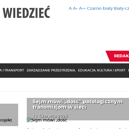
A
A+
A++
Czarno-biały
Biały-c
Ten serwis 
zmiany usta
Brak zmiany ustawienia p
REDAK
 I TRANSPORT
ZARZĄDZANIE PRZESTRZENIĄ
EDUKACJA, KULTURA I SPORT
Sejm mówi „dość" patologicznym
transmisjom w sieci
11 Czerwca 2026