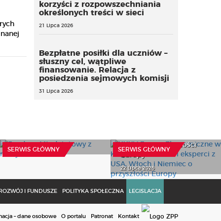
korzyści z rozpowszechniania
określonych treści w sieci
rych
21 Lipca 2026
znanej
Bezpłatne posiłki dla uczniów –
słuszny cel, wątpliwe
finansowanie. Relacja z
posiedzenia sejmowych komisji
31 Lipca 2026
XXXV Forum
Ekonomiczne w
Fundusz Młodzieżowy z
Karpaczu: światowi
nowymi zasadami
eksperci z USA, Włoch i
Niemiec o przyszłości
28 Lipca 2026
SERWIS GŁÓWNY
SERWIS GŁÓWNY
Europy
22 Lipca 2026
ROZWÓJ I FUNDUSZE
POLITYKA SPOŁECZNA
LEGISLACJA
macja – dane osobowe
O portalu
Patronat
Kontakt