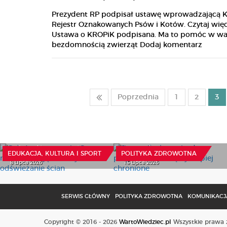
Prezydent RP podpisał ustawę wprowadzającą 
Rejestr Oznakowanych Psów i Kotów. Czytaj więc
Ustawa o KROPiK podpisana. Ma to pomóc w wa
bezdomnością zwierząt Dodaj komentarz
Poprzednia
1
2
3
Szkoły w remoncie. Czas
Rzecznik alarmuje: dane
na modernizację, a nie
pacjentów muszą być
tylko odświeżanie ścian
lepiej chronione
EDUKACJA, KULTURA I SPORT
POLITYKA ZDROWOTNA
8 Lipca 2026
15 Lipca 2026
SERWIS GŁÓWNY
POLITYKA ZDROWOTNA
KOMUNIKACJA
Copyright © 2016 - 2026
WartoWiedziec.pl
Wszystkie prawa z