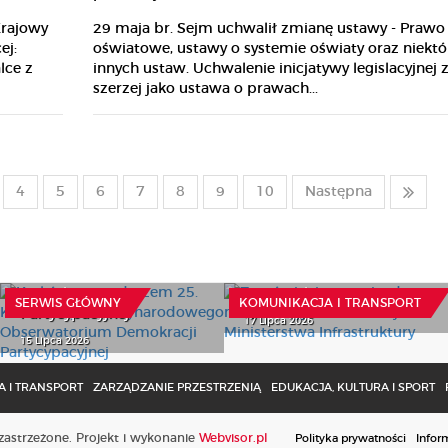
Krajowy
29 maja br. Sejm uchwalił zmianę ustawy - Prawo
ej:
oświatowe, ustawy o systemie oświaty oraz niektó
lce z
innych ustaw. Uchwalenie inicjatywy legislacyjnej 
szerzej jako ustawa o prawach...
4
5
6
7
8
9
10
Następna
Kraków gospodarzem 25.
Konferencji
Zamówienia na pojazdy
Międzynarodowego
niskoemisyjne. Informacja
Obserwatorium
od Ministerstwa
Demokracji
Infrastruktury
SERWIS GŁÓWNY
KOMUNIKACJA I TRANSPORT
Partycypacyjnej
17 Lipca 2026
15 Lipca 2026
 I TRANSPORT
ZARZĄDZANIE PRZESTRZENIĄ
EDUKACJA, KULTURA I SPORT
astrzeżone. Projekt i wykonanie
Webvisor.pl
Polityka prywatności
Infor