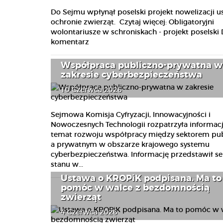
Do Sejmu wpłynął poselski projekt nowelizacji u
ochronie zwierząt. Czytaj więcej: Obligatoryjni
wolontariusze w schroniskach - projekt poselski
komentarz
Współpraca publiczno-prywatna w
zakresie cyberbezpieczeństwa
10 Czerwca 2026
Sejmowa Komisja Cyfryzacji, Innowacyjności i
Nowoczesnych Technologii rozpatrzyła informacj
temat rozwoju współpracy między sektorem pu
a prywatnym w obszarze krajowego systemu
cyberbezpieczeństwa. Informację przedstawił se
stanu w...
Ustawa o KROPiK podpisana. Ma to
pomóc w walce z bezdomnością
zwierząt
4 Czerwca 2026