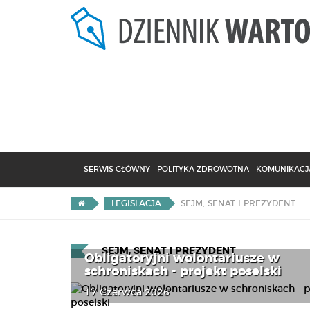
SERWIS GŁÓWNY
POLITYKA ZDROWOTNA
KOMUNIKACJA
SEJM, SENAT I PREZYDENT
LEGISLACJA
SEJM, SENAT I PREZYDENT
Obligatoryjni wolontariusze w
schroniskach - projekt poselski
17 Czerwca 2026