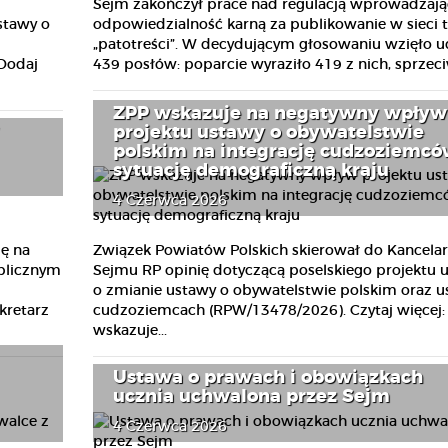
Sejm zakończył prace nad regulacją wprowadzają
stawy o
odpowiedzialność karną za publikowanie w sieci 
„patotreści”. W decydującym głosowaniu wzięło u
 Dodaj
439 posłów: poparcie wyraziło 419 z nich, sprzeciw
ZPP wskazuje na negatywny wpływ
projektu ustawy o obywatelstwie
polskim na integrację cudzoziemcó
sytuację demograficzną kraju
4 Czerwca 2026
ę na
Związek Powiatów Polskich skierował do Kancelar
blicznym
Sejmu RP opinię dotyczącą poselskiego projektu 
o zmianie ustawy o obywatelstwie polskim oraz u
kretarz
cudzoziemcach (RPW/13478/2026). Czytaj więcej:
wskazuje...
Ustawa o prawach i obowiązkach
ucznia uchwalona przez Sejm
4 Czerwca 2026