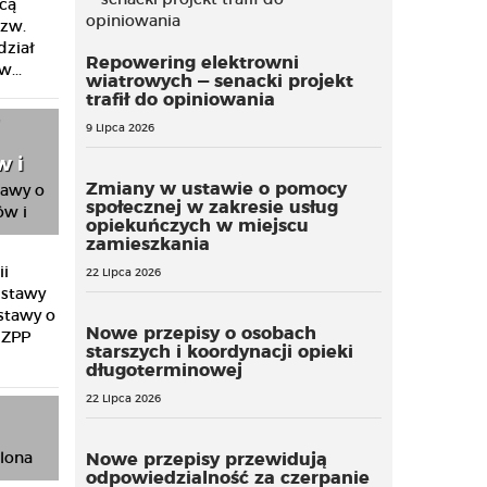
cą
tzw.
dział
Repowering elektrowni
...
wiatrowych — senacki projekt
trafił do opiniowania
9 Lipca 2026
w i
Zmiany w ustawie o pomocy
społecznej w zakresie usług
opiekuńczych w miejscu
zamieszkania
ii
22 Lipca 2026
ustawy
stawy o
Nowe przepisy o osobach
 ZPP
starszych i koordynacji opieki
długoterminowej
22 Lipca 2026
Nowe przepisy przewidują
odpowiedzialność za czerpanie