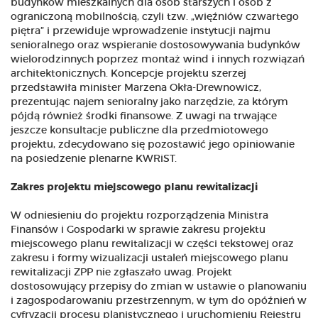
budynków mieszkalnych dla osób starszych i osób z
ograniczoną mobilnością, czyli tzw. „więźniów czwartego
piętra” i przewiduje wprowadzenie instytucji najmu
senioralnego oraz wspieranie dostosowywania budynków
wielorodzinnych poprzez montaż wind i innych rozwiązań
architektonicznych. Koncepcje projektu szerzej
przedstawiła minister Marzena Okła-Drewnowicz,
prezentując najem senioralny jako narzędzie, za którym
pójdą również środki finansowe. Z uwagi na trwające
jeszcze konsultacje publiczne dla przedmiotowego
projektu, zdecydowano się pozostawić jego opiniowanie
na posiedzenie plenarne KWRiST.
Zakres projektu miejscowego planu rewitalizacji
W odniesieniu do projektu rozporządzenia Ministra
Finansów i Gospodarki w sprawie zakresu projektu
miejscowego planu rewitalizacji w części tekstowej oraz
zakresu i formy wizualizacji ustaleń miejscowego planu
rewitalizacji ZPP nie zgłaszało uwag. Projekt
dostosowujący przepisy do zmian w ustawie o planowaniu
i zagospodarowaniu przestrzennym, w tym do opóźnień w
cyfryzacji procesu planistycznego i uruchomieniu Rejestru