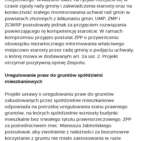
miejscowego. Wskazano także na ryzyko rozejścia się w
czasie zgody rady gminy i zaświadczenia starosty oraz na
konieczność stałego monitorowania uchwał rad gmin w
powiatach złożonych z kilkunastu gmin. UMP, ZMP i
ZGWRP postulowały jednak za przyjęciem rozwiązania
powierzającego tę kompetencję staroście. W ramach
kompromisu przyjęto postulat ZPP o przywróceniu
obowiązku niezwłocznego informowania właściwego
miejscowo starosty przez radę gminy o podjęciu uchwały,
o której mowa w dodawanym art. 2a ust. 2. Projekt
otrzymał pozytywną opinię Zespołu.
Uregulowanie praw do gruntów spółdzielni
mieszkaniowych
Projekt ustawy o uregulowaniu praw do gruntów
zabudowanych przez spółdzielnie mieszkaniowe
odpowiada na potrzebę uregulowania stanu prawnego
gruntów, na których spółdzielnie wzniosły budynki
mieszkalne bez trwałego tytułu prawnorzeczowego. ZPP
za pośrednictwem mec. Mateusza Jabłońskiego
postulował, aby zwolnienie z należności za bezumowne
korzystanie z gruntu nie miało zastosowania w razie