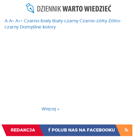
A
A+
A++
Czarno-biały
Biały-czarny
Czarno-żółty
Żółto-
czarny
Domyślne kolory
Ten serwis używa
cookies i podobnych
technologii, brak
zmiany ustawienia
przeglądarki oznacza
zgodę na to.
Brak zmiany ustawienia przeglądarki oznacza
zgodę na to.
Więcej »
Zrozumiałem
REDAKCJA
POLUB NAS NA FACEBOOKU