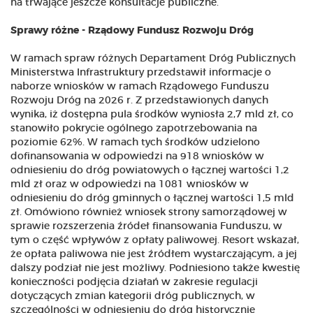
na trwające jeszcze konsultacje publiczne.
Sprawy różne - Rządowy Fundusz Rozwoju Dróg
W ramach spraw różnych Departament Dróg Publicznych
Ministerstwa Infrastruktury przedstawił informacje o
naborze wniosków w ramach Rządowego Funduszu
Rozwoju Dróg na 2026 r. Z przedstawionych danych
wynika, iż dostępna pula środków wyniosła 2,7 mld zł, co
stanowiło pokrycie ogólnego zapotrzebowania na
poziomie 62%. W ramach tych środków udzielono
dofinansowania w odpowiedzi na 918 wniosków w
odniesieniu do dróg powiatowych o łącznej wartości 1,2
mld zł oraz w odpowiedzi na 1081 wniosków w
odniesieniu do dróg gminnych o łącznej wartości 1,5 mld
zł. Omówiono również wniosek strony samorządowej w
sprawie rozszerzenia źródeł finansowania Funduszu, w
tym o część wpływów z opłaty paliwowej. Resort wskazał,
że opłata paliwowa nie jest źródłem wystarczającym, a jej
dalszy podział nie jest możliwy. Podniesiono także kwestię
konieczności podjęcia działań w zakresie regulacji
dotyczących zmian kategorii dróg publicznych, w
szczególności w odniesieniu do dróg historycznie