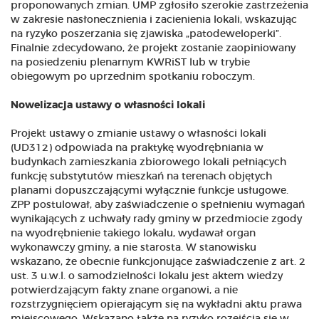
proponowanych zmian. UMP zgłosiło szerokie zastrzeżenia
w zakresie nasłonecznienia i zacienienia lokali, wskazując
na ryzyko poszerzania się zjawiska „patodeweloperki”.
Finalnie zdecydowano, że projekt zostanie zaopiniowany
na posiedzeniu plenarnym KWRiST lub w trybie
obiegowym po uprzednim spotkaniu roboczym.
Nowelizacja ustawy o własności lokali
Projekt ustawy o zmianie ustawy o własności lokali
(UD312) odpowiada na praktykę wyodrębniania w
budynkach zamieszkania zbiorowego lokali pełniących
funkcję substytutów mieszkań na terenach objętych
planami dopuszczającymi wyłącznie funkcje usługowe.
ZPP postulował, aby zaświadczenie o spełnieniu wymagań
wynikających z uchwały rady gminy w przedmiocie zgody
na wyodrębnienie takiego lokalu, wydawał organ
wykonawczy gminy, a nie starosta. W stanowisku
wskazano, że obecnie funkcjonujące zaświadczenie z art. 2
ust. 3 u.w.l. o samodzielności lokalu jest aktem wiedzy
potwierdzającym fakty znane organowi, a nie
rozstrzygnięciem opierającym się na wykładni aktu prawa