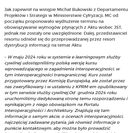
Jak zapewnił na wstępie Michał Bukowski z Departamentu
Projektów i Strategii w Ministerstwie Cyfryzacji, MC od
początku proponowało wydłużenie terminu na
obowiązywanie wymogów płynących z Aktu wobec JST,
jednak nie zostały one uwzględnione. Dalej, przedstawiciel
resortu odniósł się do przeprowadzanej przez resort
dystrybucji informacji na temat Aktu:
–
W maju 2024 roku w systemie e-learningowym służby
cywilnej udostępniliśmy polską wersję kursu
wprowadzającego w zagadnienia interoperacyjności, w
tym interoperacyjności transgranicznej. Kurs został
przygotowany przez Komisję Europejską, ale został przez
nas zweryfikowany i w ustaleniu z KPRM-em opublikowany
w tym serwisie służby cywilnej.
Od grudnia 2024 roku
uruchomiliśmy dedykowaną stronę temu rozporządzeniu i
wynikającym z niego obowiązkom na Portalu
Interoperacyjności i Architektury. Znajdują się tam
informacje o samym akcie, o ocenach interoperacyjności,
najczęściej zadawane pytania, jak również informacje o
punkcie kontaktowym, aby można było prowadzić