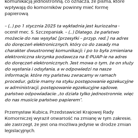
komunikacją jednostronną, co oznacza, że pisma, które
wpływają do komorników powinny mieć formę
papierową.
– (…) po 1 stycznia 2025 ta wykładnia jest kuriozalna
–
ocenił mec. S. Szczepaniak.
– (…) Dlatego, że państwo
możecie do nas wysyłać [przesyłki – przyp. red.] na adres
do doręczeń elektronicznych, który co do zasady ma
charakter dwustronnej komunikacji; i po to była zmieniana
elektroniczna skrzynka podawcza na E-PUAP-ie na adres
do doręczeń elektronicznych. Jest mowa o tym, że on służy
do wysłania i odsyłania, a w odpowiedzi na nasze
informacje, które my państwu zwracamy w ramach
procedur, gdzie mamy na styku postępowanie egzekucyjne
w administracji, postępowanie egzekucyjne sądowe,
państwo odpowiadacie: „to działa tylko jednostronnie, więc
do nas musicie państwo papierem”.
Przemysław Kubica, Przedstawiciel Krajowej Rady
Komorniczej wyraził otwartość na zmianę w tym zakresie,
ale zastrzegł, że jest ona możliwa jedynie w drodze zmian
legislacyjnych.