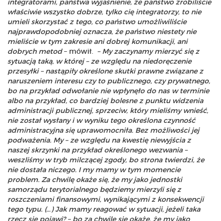
integratorami, państwa wyjaśnienie, że państwo zrobiliście
właściwie wszystko dobrze, tylko cię integratorzy, to nie
umieli skorzystać z tego, co państwo umożliwiliście
najprawdopodobniej oznacza, że państwo niestety nie
mieliście w tym zakresie ani dobrej komunikacji, ani
dobrych metod
– mówił.
– My zaczynamy mierzyć się z
sytuacją taką, w której – ze względu na niedoręczenie
przesyłki – nastąpiły określone skutki prawne związane z
naruszeniem interesu czy to publicznego, czy prywatnego,
bo na przykład odwołanie nie wpłynęło do nas w terminie
albo na przykład, co bardziej bolesne z punktu widzenia
administracji publicznej, sprzeciw, który mieliśmy wnieść,
nie został wysłany i w wyniku tego określona czynność
administracyjna się uprawomocniła. Bez możliwości jej
podważenia. My – ze względu na kwestię niewyjścia z
naszej skrzynki na przykład określonego wezwania –
weszliśmy w tryb milczącej zgody, bo strona twierdzi, że
nie dostała niczego. I my mamy w tym momencie
problem. Za chwilę okaże się, że my jako jednostki
samorządu terytorialnego będziemy mierzyli się z
roszczeniami finansowymi, wynikającymi z konsekwencji
tego typu. (…) Jak mamy reagować w sytuacji, jeżeli taka
rzecz się pojawi? – bo za chwilę się okaże, że my jako