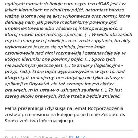
ogólnych ramach definiuje nam czym ten eIDAS jest i w
jakich kierunkach powinniśmy pójść, natomiast bardzo
ważną, istotną rolą są akty wykonawcze oraz normy, które
definiują nam, jak pewne mechanizmy powinny być
implementowane albo właśnie tę interoperacyjność, o
której mówili poprzednicy, spełniać. (…) W wielu obszarach
my też mamy w tej chwili jeszcze znaki zapytania, bo akty
wykonawcze jeszcze się opiniują, jeszcze kraje
członkowskie nad nimi rozmawiają i zastanawiają się, w
którym kierunku one powinny pójść. (…) Sporo tych
niewiadomych jeszcze jest. (…) te zmiany [legislacyjne –
przyp. red.], które będą wypracowywane, w tym te, nad
którymi już pracujemy, one dotykają nie tylko ustawy o
aplikacji mObywatel, ale też szeregu innych aktów
prawnych, m.in. ustawy o usługach zaufania (…). To jest
szereg aktów prawnych, które trzeba będzie zmienić.
Pełna prezentacja i dyskusja na temat Rozporządzenia
została przeniesiona na kolejne posiedzenie Zespołu ds.
Społeczeństwa Informacyjnego.
Śr., 5 Lt. 2025
0 Komentarzy