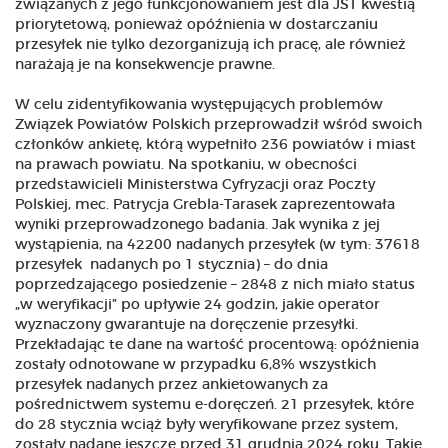
związanych z jego funkcjonowaniem jest dla JST kwestią
priorytetową, ponieważ opóźnienia w dostarczaniu
przesyłek nie tylko dezorganizują ich pracę, ale również
narażają je na konsekwencje prawne.
W celu zidentyfikowania występujących problemów
Związek Powiatów Polskich przeprowadził wśród swoich
członków ankietę, którą wypełniło 236 powiatów i miast
na prawach powiatu. Na spotkaniu, w obecności
przedstawicieli Ministerstwa Cyfryzacji oraz Poczty
Polskiej, mec. Patrycja Grebla-Tarasek zaprezentowała
wyniki przeprowadzonego badania. Jak wynika z jej
wystąpienia, na 42200 nadanych przesyłek (w tym: 37618
przesyłek nadanych po 1 stycznia) – do dnia
poprzedzającego posiedzenie – 2848 z nich miało status
„w weryfikacji” po upływie 24 godzin, jakie operator
wyznaczony gwarantuje na doręczenie przesyłki.
Przekładając te dane na wartość procentową: opóźnienia
zostały odnotowane w przypadku 6,8% wszystkich
przesyłek nadanych przez ankietowanych za
pośrednictwem systemu e-doręczeń. 21 przesyłek, które
do 28 stycznia wciąż były weryfikowane przez system,
zostały nadane jeszcze przed 31 grudnia 2024 roku. Takie