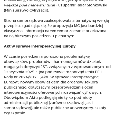
uniwersalny; i wtedy, w przyszłości, jakby mają państwo
większe pole manewru tutaj
– uzupełnił Rafał Sionkowski
(Ministerstwo Cyfryzacji).
Strona samorządowa zaakceptowała alternatywną wersję
przepisu, zgadzając się, że propozycja MC jest bardziej
elastyczna. Informacja na ten temat zostanie przekazana
na najbliższym posiedzeniu plenarnym.
Akt w sprawie Interoperacyjnej Europy
W czasie posiedzenia poruszono problematykę
obowiązków, problemów i harmonogramów działań,
mogących dotyczyć JST, związanych z wprowadzonym od
12 stycznia 2025 r. (na podstawie rozporządzenia PE i
Rady nr 2024/903 – „Aktu w sprawie Interoperacyjnej
Europy”) nowym obowiązkiem dla organów sektora
publicznego, dotyczącym przeprowadzania ocen
interoperacyjności oferowanych rozwiązań cyfrowych.
Obowiązkom Aktu podlegają nie tylko podmioty
administracji publicznej (zarówno rządowej, jak i
samorządowej), ale także publiczne uniwersytety, szkoły
czy szpitale.