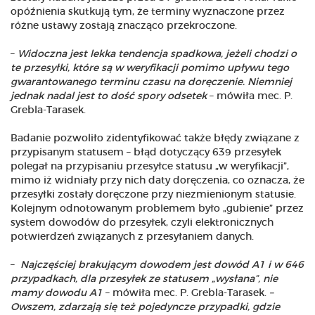
opóźnienia skutkują tym, że terminy wyznaczone przez
różne ustawy zostają znacząco przekroczone.
–
Widoczna jest lekka tendencja spadkowa, jeżeli chodzi o
te przesyłki, które są w weryfikacji pomimo upływu tego
gwarantowanego terminu czasu na doręczenie. Niemniej
jednak nadal jest to dość spory odsetek
– mówiła mec. P.
Grebla-Tarasek.
Badanie pozwoliło zidentyfikować także błędy związane z
przypisanym statusem – błąd dotyczący 639 przesyłek
polegał na przypisaniu przesyłce statusu „w weryfikacji”,
mimo iż widniały przy nich daty doręczenia, co oznacza, że
przesyłki zostały doręczone przy niezmienionym statusie.
Kolejnym odnotowanym problemem było „gubienie” przez
system dowodów do przesyłek, czyli elektronicznych
potwierdzeń związanych z przesyłaniem danych.
–
Najczęściej brakującym dowodem jest dowód A1 i w 646
przypadkach, dla przesyłek ze statusem „wysłana”, nie
mamy dowodu A1
– mówiła mec. P. Grebla-Tarasek.
–
Owszem, zdarzają się też pojedyncze przypadki, gdzie