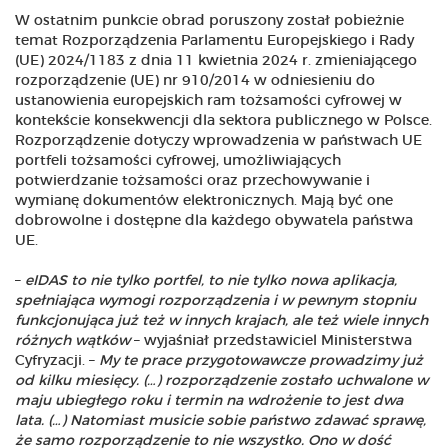
W ostatnim punkcie obrad poruszony został pobieżnie
temat Rozporządzenia Parlamentu Europejskiego i Rady
(UE) 2024/1183 z dnia 11 kwietnia 2024 r. zmieniającego
rozporządzenie (UE) nr 910/2014 w odniesieniu do
ustanowienia europejskich ram tożsamości cyfrowej w
kontekście konsekwencji dla sektora publicznego w Polsce.
Rozporządzenie dotyczy wprowadzenia w państwach UE
portfeli tożsamości cyfrowej, umożliwiających
potwierdzanie tożsamości oraz przechowywanie i
wymianę dokumentów elektronicznych. Mają być one
dobrowolne i dostępne dla każdego obywatela państwa
UE.
–
eIDAS to nie tylko portfel, to nie tylko nowa aplikacja,
spełniająca wymogi rozporządzenia i w pewnym stopniu
funkcjonująca już też w innych krajach, ale też wiele innych
różnych wątków
– wyjaśniał przedstawiciel Ministerstwa
Cyfryzacji. –
My te prace przygotowawcze prowadzimy już
od kilku miesięcy. (…) rozporządzenie zostało uchwalone w
maju ubiegłego roku i termin na wdrożenie to jest dwa
lata. (…) Natomiast musicie sobie państwo zdawać sprawę,
że samo rozporządzenie to nie wszystko. Ono w dość