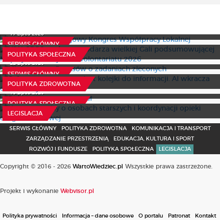
Przed nami IV Krajowy Kongres Współpracy Lokalnej
NIW-CRSO szuka gospodarza wielkiej Gali
podsumowującej Międzynarodowy Rok Wolontariatu
17 Lipca 2026
2026
SERWIS GŁÓWNY
Ministerstwo finansów o zadaniach zleconych
7 Sierpnia 2026
POLITYKA SPOŁECZNA
Cyfrowy asystent zamiast kolejki do informacji. AI
22 Lipca 2026
wkracza do ochrony zdrowia
SERWIS GŁÓWNY
Dobry start wystartował
28 Lipca 2026
POLITYKA ZDROWOTNA
Nowe przepisy o osobach starszych i koordynacji opieki
10 Lipca 2026
długoterminowej
POLITYKA SPOŁECZNA
22 Lipca 2026
LEGISLACJA
SERWIS GŁÓWNY
POLITYKA ZDROWOTNA
KOMUNIKACJA I TRANSPORT
ZARZĄDZANIE PRZESTRZENIĄ
EDUKACJA, KULTURA I SPORT
ROZWÓJ I FUNDUSZE
POLITYKA SPOŁECZNA
LEGISLACJA
Copyright © 2016 - 2026
WartoWiedziec.pl
Wszystkie prawa zastrzeżone.
Projekt i wykonanie
Webvisor.pl
Polityka prywatności
Informacja – dane osobowe
O portalu
Patronat
Kontakt