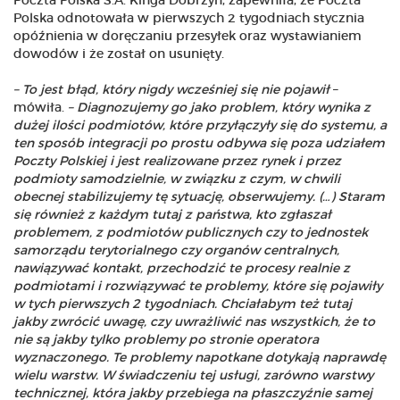
Poczta Polska S.A. Kinga Dobrzyń, zapewniła, że Poczta
Polska odnotowała w pierwszych 2 tygodniach stycznia
opóźnienia w doręczaniu przesyłek oraz wystawianiem
dowodów i że został on usunięty.
– To jest błąd, który nigdy wcześniej się nie pojawił
–
mówiła.
– Diagnozujemy go jako problem, który wynika z
dużej ilości podmiotów, które przyłączyły się do systemu, a
ten sposób integracji po prostu odbywa się poza udziałem
Poczty Polskiej i jest realizowane przez rynek i przez
podmioty samodzielnie, w związku z czym, w chwili
obecnej stabilizujemy tę sytuację, obserwujemy. (…) Staram
się również z każdym tutaj z państwa, kto zgłaszał
problemem, z podmiotów publicznych czy to jednostek
samorządu terytorialnego czy organów centralnych,
nawiązywać kontakt, przechodzić te procesy realnie z
podmiotami i rozwiązywać te problemy, które się pojawiły
w tych pierwszych 2 tygodniach. Chciałabym też tutaj
jakby zwrócić uwagę, czy uwrażliwić nas wszystkich, że to
nie są jakby tylko problemy po stronie operatora
wyznaczonego. Te problemy napotkane dotykają naprawdę
wielu warstw. W świadczeniu tej usługi, zarówno warstwy
technicznej, która jakby przebiega na płaszczyźnie samej