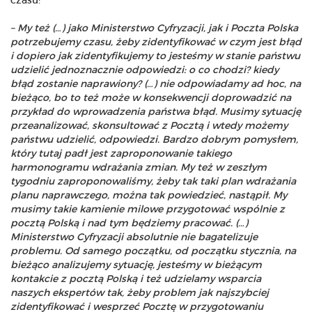
czasu:
– My też (…) jako Ministerstwo Cyfryzacji, jak i Poczta Polska
potrzebujemy czasu, żeby zidentyfikować w czym jest błąd
i dopiero jak zidentyfikujemy to jesteśmy w stanie państwu
udzielić jednoznacznie odpowiedzi: o co chodzi? kiedy
błąd zostanie naprawiony? (…) nie odpowiadamy ad hoc, na
bieżąco, bo to też może w konsekwencji doprowadzić na
przykład do wprowadzenia państwa błąd. Musimy sytuację
przeanalizować, skonsultować z Pocztą i wtedy możemy
państwu udzielić, odpowiedzi. Bardzo dobrym pomysłem,
który tutaj padł jest zaproponowanie takiego
harmonogramu wdrażania zmian. My też w zeszłym
tygodniu zaproponowaliśmy, żeby tak taki plan wdrażania
planu naprawczego, można tak powiedzieć, nastąpił. My
musimy takie kamienie milowe przygotować wspólnie z
pocztą Polską i nad tym będziemy pracować. (…)
Ministerstwo Cyfryzacji absolutnie nie bagatelizuje
problemu. Od samego początku, od początku stycznia, na
bieżąco analizujemy sytuację, jesteśmy w bieżącym
kontakcie z pocztą Polską i też udzielamy wsparcia
naszych ekspertów tak, żeby problem jak najszybciej
zidentyfikować i wesprzeć Pocztę w przygotowaniu