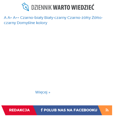
A
A+
A++
Czarno-biały
Biały-czarny
Czarno-żółty
Żółto-
czarny
Domyślne kolory
Ten serwis używa
cookies i podobnych
technologii, brak
zmiany ustawienia
przeglądarki oznacza
zgodę na to.
Brak zmiany ustawienia przeglądarki oznacza
zgodę na to.
Więcej »
Zrozumiałem
REDAKCJA
POLUB NAS NA FACEBOOKU