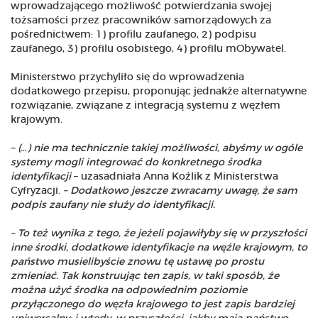
wprowadzającego możliwość potwierdzania swojej
tożsamości przez pracowników samorządowych za
pośrednictwem: 1) profilu zaufanego, 2) podpisu
zaufanego, 3) profilu osobistego, 4) profilu mObywatel.
Ministerstwo przychyliło się do wprowadzenia
dodatkowego przepisu, proponując jednakże alternatywne
rozwiązanie, związane z integracją systemu z węzłem
krajowym.
– (…) nie ma technicznie takiej możliwości, abyśmy w ogóle
systemy mogli integrować do konkretnego środka
identyfikacji
– uzasadniała Anna Koźlik z Ministerstwa
Cyfryzacji.
– Dodatkowo jeszcze zwracamy uwagę, że sam
podpis zaufany nie służy do identyfikacji.
– To też wynika z tego, że jeżeli pojawiłyby się w przyszłości
inne środki, dodatkowe identyfikacje na węźle krajowym, to
państwo musielibyście znowu tę ustawę po prostu
zmieniać. Tak konstruując ten zapis, w taki sposób, że
można użyć środka na odpowiednim poziomie
przyłączonego do węzła krajowego to jest zapis bardziej