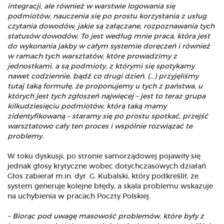
integracji, ale również w warstwie logowania się
podmiotów, nauczenia się po prostu korzystania z usług
czytania dowodów, jakie są załączane, rozpoznawania tych
statusów dowodów. To jest według mnie praca, która jest
do wykonania jakby w całym systemie doręczeń i również
w ramach tych warsztatów, które prowadzimy z
jednostkami, a są podmioty, z którymi się spotykamy
nawet codziennie, bądź co drugi dzień. (…) przyjęliśmy
tutaj taką formułę, że proponujemy u tych z państwa, u
których jest tych zgłoszeń najwięcej – jest to teraz grupa
kilkudziesięciu podmiotów, którą taką mamy
zidentyfikowaną – staramy się po prostu spotkać, przejść
warsztatowo cały ten proces i wspólnie rozwiązać te
problemy.
W toku dyskusji, po stronie samorządowej pojawiły się
jednak głosy krytyczne wobec dotychczasowych działań.
Głos zabierał m.in. dyr. G. Kubalski, który podkreślił, że
system generuje kolejne błędy, a skala problemu wskazuje
na uchybienia w pracach Poczty Polskiej.
– Biorąc pod uwagę masowość problemów, które były z