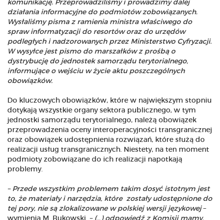
komunikację.
Przeprowadziliśmy i prowadzimy dalej
działania informacyjne do podmiotów zobowiązanych.
Wysłaliśmy pisma z ramienia ministra właściwego do
spraw informatyzacji do resortów oraz do urzędów
podległych i nadzorowanych przez Ministerstwo Cyfryzacji.
W wysyłce jest pismo do marszałków z prośbą o
dystrybucję do jednostek samorządu terytorialnego,
informujące o wejściu w życie aktu poszczególnych
obowiązków.
Do kluczowych obowiązków, które w największym stopniu
dotykają wszystkie organy sektora publicznego, w tym
jednostki samorządu terytorialnego, należą obowiązek
przeprowadzenia oceny interoperacyjności transgranicznej
oraz obowiązek udostępnienia rozwiązań, które służą do
realizacji usług transgranicznych. Niestety, na ten moment
podmioty zobowiązane do ich realizacji napotkają
problemy.
– Przede wszystkim problemem takim dosyć istotnym jest
to, że materiały i narzędzia, które zostały udostępnione do
tej pory, nie są zlokalizowane w polskiej wersji językowej
–
wymienia M. Bukowski.
– (…) odpowiedź z Komisji mamy,