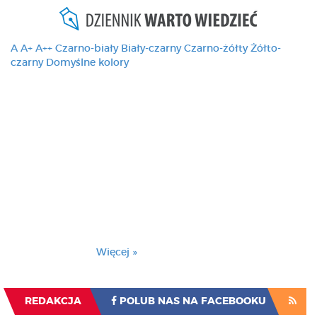
A
A+
A++
Czarno-biały
Biały-czarny
Czarno-żółty
Żółto-
czarny
Domyślne kolory
Ten serwis używa
cookies i podobnych
technologii, brak
zmiany ustawienia
przeglądarki oznacza
zgodę na to.
Brak zmiany ustawienia przeglądarki oznacza
zgodę na to.
Więcej »
Zrozumiałem
REDAKCJA
POLUB NAS NA FACEBOOKU