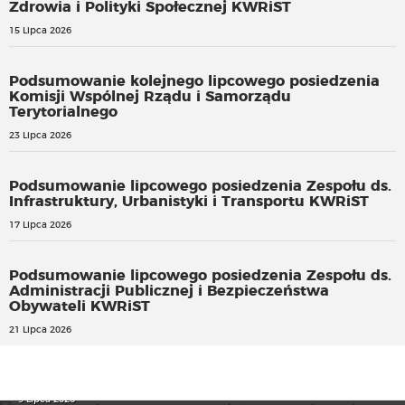
Zdrowia i Polityki Społecznej KWRiST
15 Lipca 2026
Podsumowanie kolejnego lipcowego posiedzenia
Komisji Wspólnej Rządu i Samorządu
Terytorialnego
23 Lipca 2026
Podsumowanie lipcowego posiedzenia Zespołu ds.
Infrastruktury, Urbanistyki i Transportu KWRiST
17 Lipca 2026
Podsumowanie lipcowego posiedzenia Zespołu ds.
Administracji Publicznej i Bezpieczeństwa
Obywateli KWRiST
21 Lipca 2026
Trwa nabór do programu stypendialnego Młoda Polska
2027
Bezpłatny eDziennik dla szkół. Rząd rozpoczyna pilotaż
9 Lipca 2026