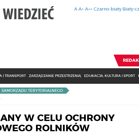
A
A+
A++
Czarno-biały
Biały-c
Ten serwis 
zmiany usta
Brak zmiany ustawienia p
REDAK
 I TRANSPORT
ZARZĄDZANIE PRZESTRZENIĄ
EDUKACJA, KULTURA I SPORT
I SAMORZĄDU TERYTORIALNEGO
NATURA 2000 - ZMIANY W CELU OCHRONY INTERESU FINANSOWEGO ROLNIKÓW
MIANY W CELU OCHRONY
SOWEGO ROLNIKÓW