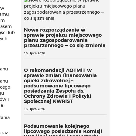
 w
ramu
iem
czasem
Nowe rozporządzenie w
ści lub
sprawie projektu miejscowego
wych
planu zagospodarowania
przestrzennego — co się zmienia
10 Lipca 2026
lanu
O rekomendacji AOTMiT w
sprawie zmian finansowania
opieki zdrowotnej –
lanu
podsumowanie lipcowego
ącego
posiedzenia Zespołu ds.
gu
Ochrony Zdrowia i Polityki
ów i
Społecznej KWRiST
ie
15 Lipca 2026
łania
Podsumowanie kolejnego
lipcowego posiedzenia Komisji
oraz