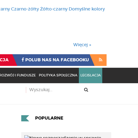
zarny
Czarno-żółty
Żółto-czarny
Domyślne kolory
używa cookies i podobnych t
wienia przeglądarki oznacza
rzeglądarki oznacza zgodę na to.
Więcej »
CJA
POLUB NAS NA FACEBOOKU
ROZWÓJ I FUNDUSZE
POLITYKA SPOŁECZNA
LEGISLACJA
POPULARNE