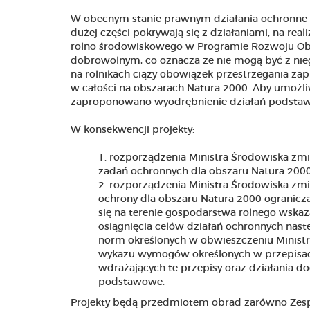
W obecnym stanie prawnym działania ochronne 
dużej części pokrywają się z działaniami, na re
rolno środowiskowego w Programie Rozwoju Obs
dobrowolnym, co oznacza że nie mogą być z nie
na rolnikach ciąży obowiązek przestrzegania za
w całości na obszarach Natura 2000. Aby umożli
zaproponowano wyodrębnienie działań podstaw
W konsekwencji projekty:
rozporządzenia Ministra Środowiska zmi
zadań ochronnych dla obszaru Natura 2000
rozporządzenia Ministra Środowiska zmi
ochrony dla obszaru Natura 2000
ogranicz
się na terenie gospodarstwa rolnego wska
osiągnięcia celów działań ochronnych nas
norm określonych w obwieszczeniu Ministr
wykazu wymogów określonych w przepisach
wdrażających te przepisy oraz działania do
podstawowe.
Projekty będą przedmiotem obrad zarówno Zespołu