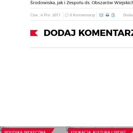
Środowiska, jak i Zespołu ds. Obszarów Wiejskich
Czw., 6 Prn. 2011
0 Komentarzy
Dodan
DODAJ KOMENTAR
Dlaczego ojcowie tracą
przysługujący im urlop na
Dyrektor szkoły nadzoruje
dziecko? Samorządy
spełnianie obowiązku
mogą włączyć się w
szkolnego na różnych
POLITYKA SPOŁECZNA
EDUKACJA, KULTURA I SPORT