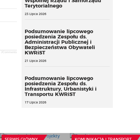
Wspólnej Rządu i Samorządu
Terytorialnego
23 Lipca 2026
Podsumowanie lipcowego
posiedzenia Zespołu ds.
Administracji Publicznej i
Bezpieczeństwa Obywateli
KWRiST
JComments
21 Lipca 2026
Podsumowanie lipcowego
posiedzenia Zespołu ds.
Infrastruktury, Urbanistyki i
Transportu KWRiST
17 Lipca 2026
Rząd ustanowi program
wieloletni dla kolei
Ruszył nabór na projekty
metropolitalnej w
rewitalizacji dziedzictwa
Trójmieście. PKM
kulturowego. Do
Południe z
SERWIS GŁÓWNY
KOMUNIKACJA I TRANSPORT