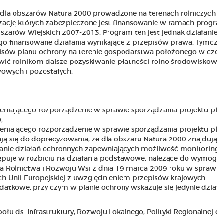
dla obszarów Natura 2000 prowadzone na terenach rolniczych
alizację których zabezpieczone jest finansowanie w ramach prog
zarów Wiejskich 2007-2013. Program ten jest jednak działan
go finansowane działania wynikające z przepisów prawa. Tym
pisów planu ochrony na terenie gospodarstwa położonego w czę
wić rolnikom dalsze pozyskiwanie płatności rolno środowisko
owych i pozostałych.
eniającego rozporządzenie w sprawie sporządzania projektu p
;
eniającego rozporządzenie w sprawie sporządzania projektu p
ają się do doprecyzowania, że dla obszaru Natura 2000 znajduj
zanie działań ochronnych zapewniających możliwość monitorin
tępuje w rozbiciu na działania podstawowe, należące do wymog
a Rolnictwa i Rozwoju Wsi z dnia 19 marca 2009 roku w spraw
 Unii Europejskiej z uwzględnieniem przepisów krajowych
datkowe, przy czym w planie ochrony wskazuje się jedynie dzia
 ds. Infrastruktury, Rozwoju Lokalnego, Polityki Regionalnej 